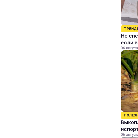
ТРЕНД
Не спе
если 
06 август
ПОЛЕЗ
Выкопа
испор
06 август