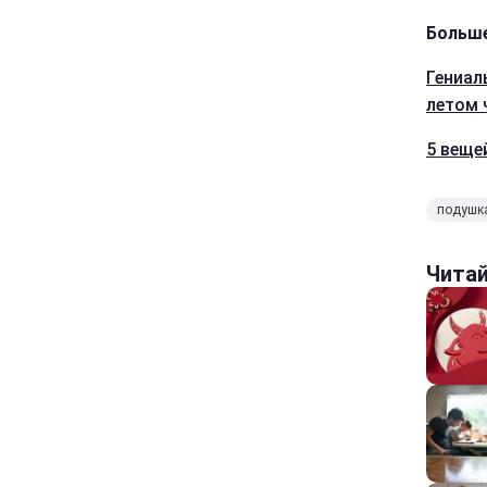
Больше
Гениал
летом
5 веще
подушк
Чита