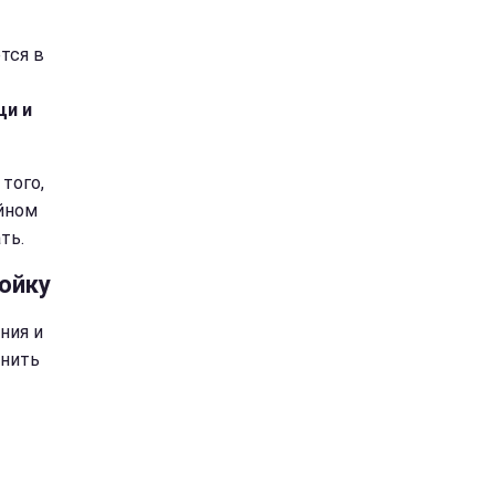
тся в
щи и
того,
йном
ть.
мойку
ния и
енить