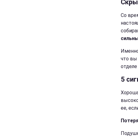
Скры
Со вре
настоя
собира
сильны
Именно
что вы
отделе
5 си
Хороша
высоко
ее, есл
Потер
Подушк