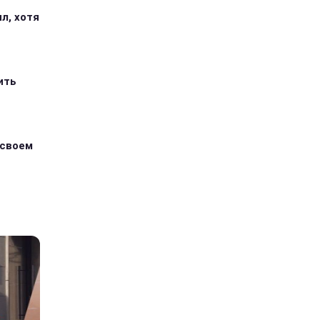
л, хотя
ить
 своем