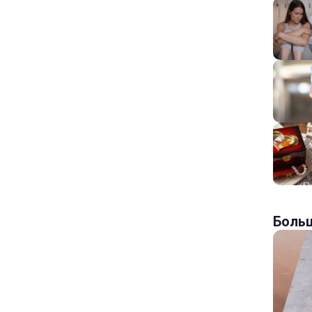
Больш