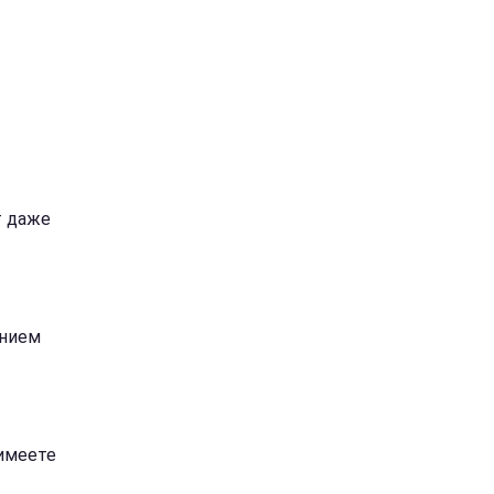
т даже
ением
имеете