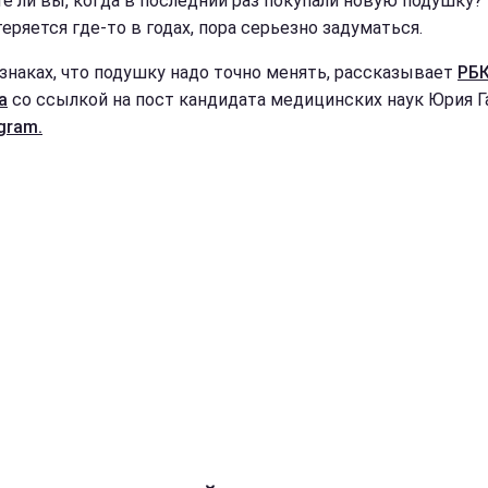
е ли вы, когда в последний раз покупали новую подушку?
еряется где-то в годах, пора серьезно задуматься.
изнаках, что подушку надо точно менять, рассказывает
РБК
а
со ссылкой на пост кандидата медицинских наук Юрия Г
gram.