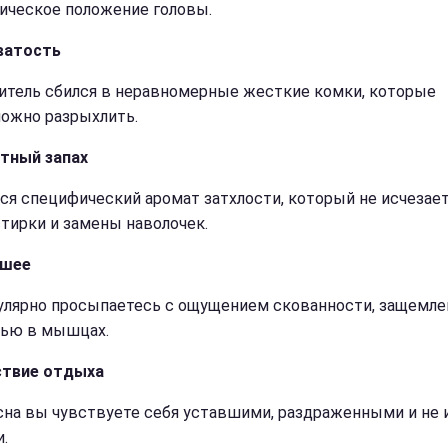
ическое положение головы.
ватость
итель сбился в неравномерные жесткие комки, которые
ожно разрыхлить.
тный запах
ся специфический аромат затхлости, который не исчезае
стирки и замены наволочек.
 шее
улярно просыпаетесь с ощущением скованности, защемл
лью в мышцах.
ствие отдыха
сна вы чувствуете себя уставшими, раздраженными и не 
.