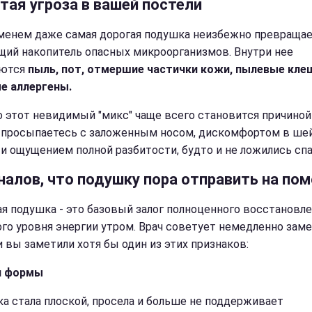
тая угроза в вашей постели
менем даже самая дорогая подушка неизбежно превращае
щий накопитель опасных микроорганизмов. Внутри нее
ются
пыль, пот, отмершие частички кожи, пылевые кле
е аллергены.
 этот невидимый "микс" чаще всего становится причиной 
 просыпаетесь с заложенным носом, дискомфортом в ше
 и ощущением полной разбитости, будто и не ложились спа
гналов, что подушку пора отправить на по
я подушка - это базовый залог полноценного восстановле
го уровня энергии утром. Врач советует немедленно зам
и вы заметили хотя бы один из этих признаков:
я формы
а стала плоской, просела и больше не поддерживает