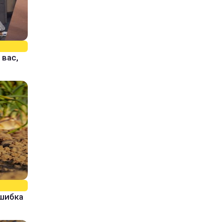
 вас,
ошибка