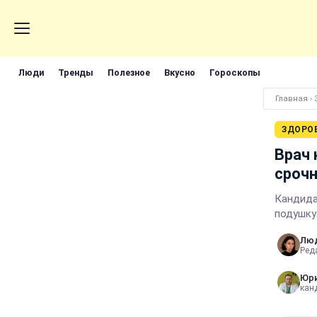
Люди
Тренды
Полезное
Вкусно
Гороскопы
Главная
›
ЗДОРО
Врач 
сроч
Кандида
подушку
Лю
Реда
Юри
кан