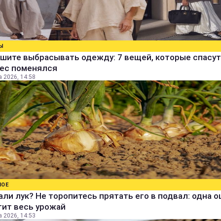
Ы
шите выбрасывать одежду: 7 вещей, которые спасут
вес поменялся
а 2026, 14:58
НОЕ
ли лук? Не торопитесь прятать его в подвал: одна 
тит весь урожай
а 2026, 14:53