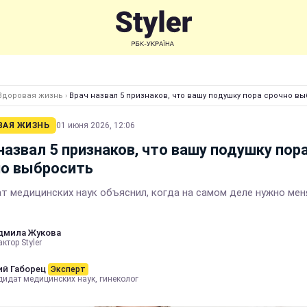
Здоровая жизнь
›
Врач назвал 5 признаков, что вашу подушку пора срочно в
ВАЯ ЖИЗНЬ
01 июня 2026, 12:06
назвал 5 признаков, что вашу подушку пор
но выбросить
т медицинских наук объяснил, когда на самом деле нужно мен
дмила Жукова
ктор Styler
й Габорец
Эксперт
дидат медицинских наук, гинеколог