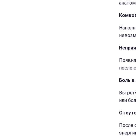
анатом
Комко
Наполн
невозм
Неприя
Появил
после 
Боль в
Вы рег
или бо
Отсут
После 
энергии