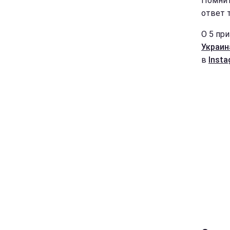
Помнит
ответ т
О 5 пр
Украин
в
Insta