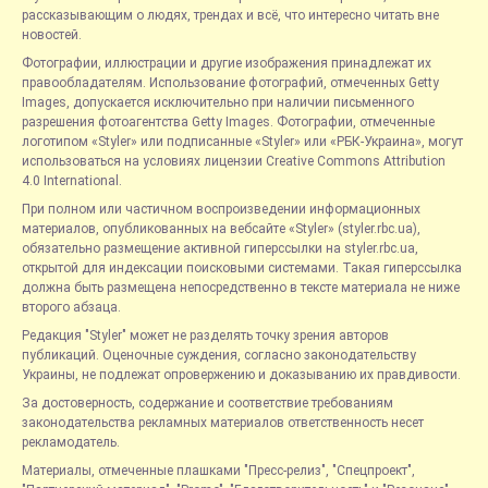
рассказывающим о людях, трендах и всё, что интересно читать вне
новостей.
Фотографии, иллюстрации и другие изображения принадлежат их
правообладателям. Использование фотографий, отмеченных Getty
Images, допускается исключительно при наличии письменного
разрешения фотоагентства Getty Images. Фотографии, отмеченные
логотипом «Styler» или подписанные «Styler» или «РБК-Украина», могут
использоваться на условиях лицензии Creative Commons Attribution
4.0 International.
При полном или частичном воспроизведении информационных
материалов, опубликованных на вебсайте «Styler» (styler.rbc.ua),
обязательно размещение активной гиперссылки на styler.rbc.ua,
открытой для индексации поисковыми системами. Такая гиперссылка
должна быть размещена непосредственно в тексте материала не ниже
второго абзаца.
Редакция "Styler" может не разделять точку зрения авторов
публикаций. Оценочные суждения, согласно законодательству
Украины, не подлежат опровержению и доказыванию их правдивости.
За достоверность, содержание и соответствие требованиям
законодательства рекламных материалов ответственность несет
рекламодатель.
Материалы, отмеченные плашками "Пресс-релиз", "Спецпроект",