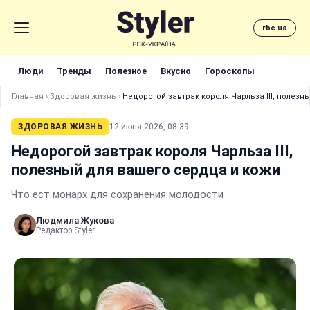
rbc.ua
Люди
Тренды
Полезное
Вкусно
Гороскопы
Главная
›
Здоровая жизнь
›
Недорогой завтрак короля Чарльза III, полезн
ЗДОРОВАЯ ЖИЗНЬ
12 июня 2026, 08:39
Недорогой завтрак короля Чарльза III,
полезный для вашего сердца и кожи
Что ест монарх для сохранения молодости
Людмила Жукова
Редактор Styler