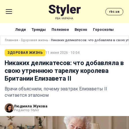
rbc.ua
Люди
Тренды
Полезное
Вкусно
Гороскопы
Главная
›
Здоровая жизнь
›
Никаких деликатесов: что добавляла в свою у
ЗДОРОВАЯ ЖИЗНЬ
11 июня 2026 · 10:04
Никаких деликатесов: что добавляла в
свою утреннюю тарелку королева
Британии Елизавета II
Врачи объяснили, почему завтрак Елизаветы II
считается эталоном
Людмила Жукова
Редактор Styler