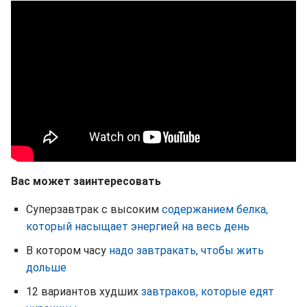
Вас может заинтересовать
Суперзавтрак с высоким
содержанием белка,
который насыщает энергией на весь день
В котором часу
надо завтракать, чтобы жить
дольше
12 вариантов худших
завтраков, которые едят