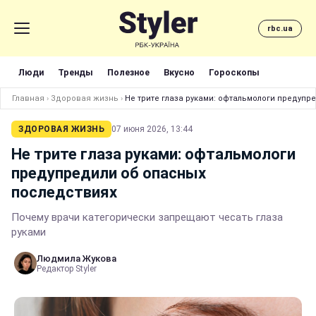
rbc.ua
Люди
Тренды
Полезное
Вкусно
Гороскопы
Главная
›
Здоровая жизнь
›
Не трите глаза руками: офтальмологи предупр
ЗДОРОВАЯ ЖИЗНЬ
07 июня 2026, 13:44
Не трите глаза руками: офтальмологи
предупредили об опасных
последствиях
Почему врачи категорически запрещают чесать глаза
руками
Людмила Жукова
Редактор Styler