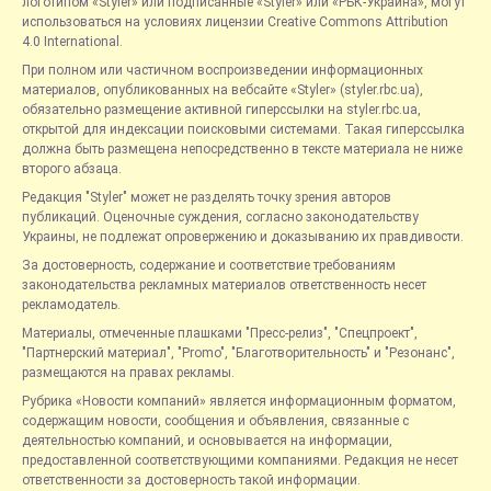
логотипом «Styler» или подписанные «Styler» или «РБК-Украина», могут
использоваться на условиях лицензии Creative Commons Attribution
4.0 International.
При полном или частичном воспроизведении информационных
материалов, опубликованных на вебсайте «Styler» (styler.rbc.ua),
обязательно размещение активной гиперссылки на styler.rbc.ua,
открытой для индексации поисковыми системами. Такая гиперссылка
должна быть размещена непосредственно в тексте материала не ниже
второго абзаца.
Редакция "Styler" может не разделять точку зрения авторов
публикаций. Оценочные суждения, согласно законодательству
Украины, не подлежат опровержению и доказыванию их правдивости.
За достоверность, содержание и соответствие требованиям
законодательства рекламных материалов ответственность несет
рекламодатель.
Материалы, отмеченные плашками "Пресс-релиз", "Спецпроект",
"Партнерский материал", "Promo", "Благотворительность" и "Резонанс",
размещаются на правах рекламы.
Рубрика «Новости компаний» является информационным форматом,
содержащим новости, сообщения и объявления, связанные с
деятельностью компаний, и основывается на информации,
предоставленной соответствующими компаниями. Редакция не несет
ответственности за достоверность такой информации.