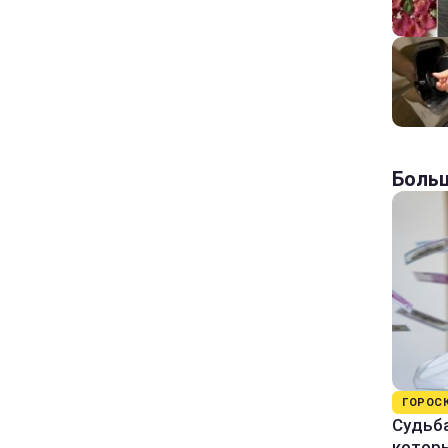
Больш
ГОРОС
Судьба
которы