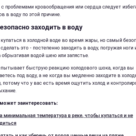
с проблемами кровообращения или сердца следует избег
в в воду по этой причине.
безопасно заходить в воду
купаться в холодной воде во время жары, но самый безо
сделать это - постепенно заходить в воду, погружая ноги 
а обрызгивая водой шею или запястье.
спытывает быструю реакцию холодового шока, когда вы
аетесь под воду, а не когда вы медленно заходите в холо
, потому что у вас есть время ощутить холод и контролир
ыхание.
может заинтересовать:
а минимальная температура в реке, чтобы купаться и не
диться
рятать и как уберечь от воров ценные вещи на пляже