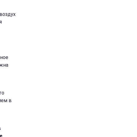
 воздух
я
нное
лжна
то
ием в
в
е