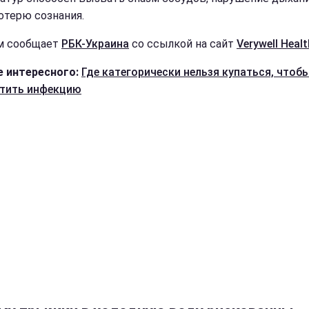
отерю сознания.
м сообщает
РБК-Украина
со ссылкой на сайт
Verywell Нealt
 интересного:
Где категорически нельзя купаться, чтобы
тить инфекцию