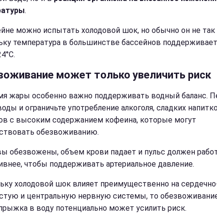
ратуры
.
ейне можно испытать холодовой шок, но обычно он не так 
ьку температура в большинстве бассейнов поддерживает
4°C.
воживание может только увеличить риск
мя жары особенно важно поддерживать водный баланс. П
воды и ограничьте употребление алкоголя, сладких напитк
ов с высоким содержанием кофеина, которые могут
ствовать обезвоживанию.
вы обезвожены, объем крови падает и пульс должен рабо
ивнее, чтобы поддерживать артериальное давление.
ьку холодовой шок влияет преимущественно на сердечно
стую и центральную нервную системы, то обезвоживани
прыжка в воду потенциально может усилить риск.