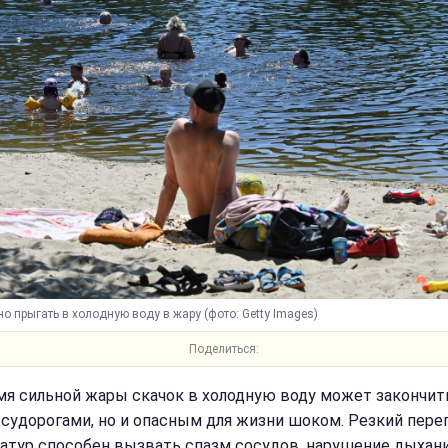
о прыгать в холодную воду в жару (фото: Getty Images)
Поделиться:
мя сильной жары скачок в холодную воду может закончит
 судорогами, но и опасным для жизни шоком. Резкий пере
атур способен вызвать спазм сосудов, нарушение дыхани