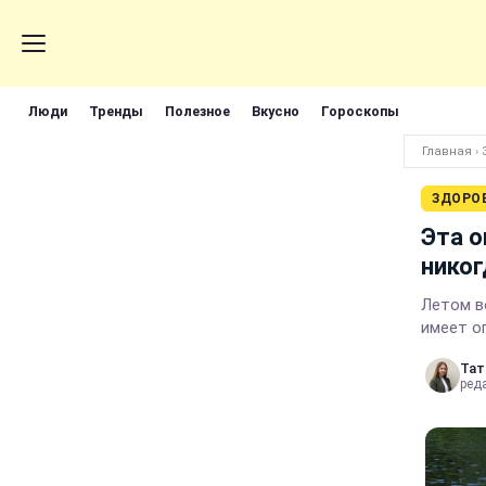
Люди
Тренды
Полезное
Вкусно
Гороскопы
Главная
›
ЗДОРО
Эта о
никог
Летом в
имеет о
Тат
ред