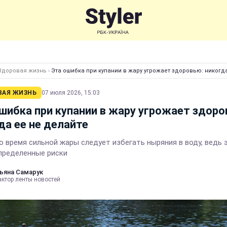
Здоровая жизнь
›
Эта ошибка при купании в жару угрожает здоровью: никогд
ВАЯ ЖИЗНЬ
07 июля 2026, 15:03
шибка при купании в жару угрожает здоро
да ее не делайте
о время сильной жары следует избегать ныряния в воду, ведь 
пределенные риски
ьяна Самарук
актор ленты новостей