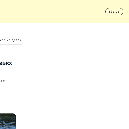
rbc.ua
а ее не делайте
вью:
это