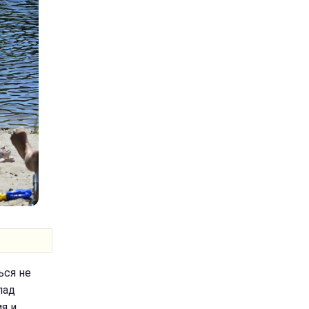
ься не
пад
я и