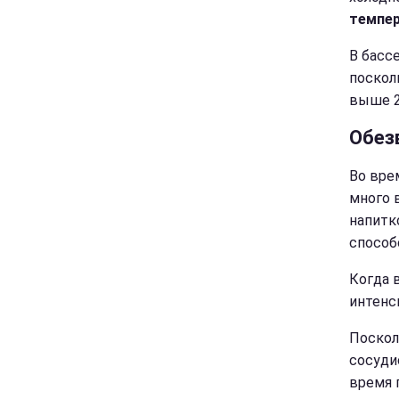
темпе
В басс
поскол
выше 2
Обез
Во вре
много 
напитк
способ
Когда 
интенс
Поскол
сосуди
время 