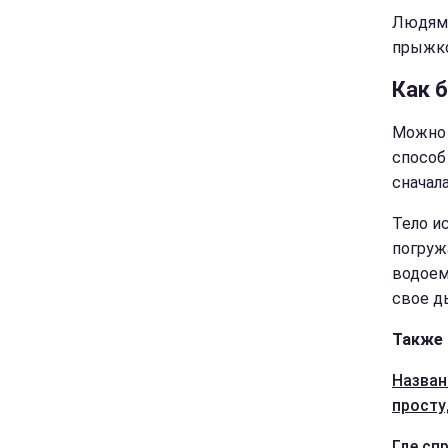
Людям 
прыжко
Как 
Можно 
способ 
сначал
Тело и
погруж
водоем
свое д
Также 
Назван
просту
Где сп