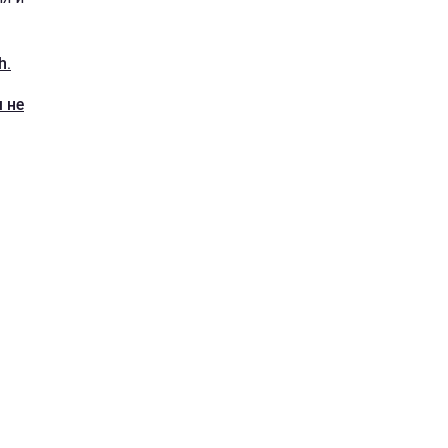
h.
 не