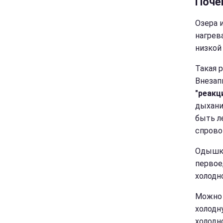
Поче
Озера 
нагрев
низкой
Такая 
Внезап
"реакц
дыхани
быть л
спрово
Одышка
первое,
холодн
Можно 
холодн
холодно