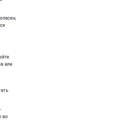
опасен,
ся
ейте
ов или
тать
-
е во