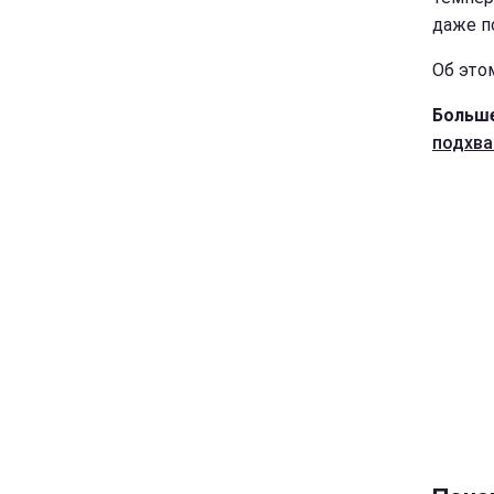
даже п
Об это
Больше
подхва