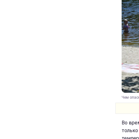
Чем опасн
Во вре
только
темпер