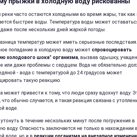
му прыжки в холодную воду рискованны
и реки часто остаются холодными во время жары, так как
ается быстрее воды. Температура воды может оставатьс
 даже после нескольких дней жаркой погоды.
разница температур может иметь серьезные последствия.
ное попадание в холодную воду может
спровоцировать
ию холодового шока" организма
, вызвав одышку, учаще
е или даже проблемы с
сердцем. Вода не обязательно до
едяной - вода с температурой до 24 градусов может
цировать такую реакцию.
 может привести к тому, что люди сразу вдохнут воду. Э
 что обычно случается, и такая реакция связана с утоплен
ой воде.
утонуть в течение нескольких минут после погружения в
ую воду. Опасность заключается не только в нахождении 
й воде, но и в
реакции организма на внезапное изменени