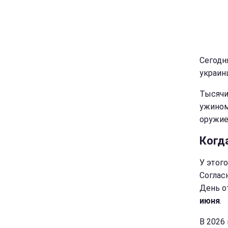
Сегодн
украин
Тысячи
ужином
оружие
Когд
У этог
Соглас
День о
июня
.
В 2026