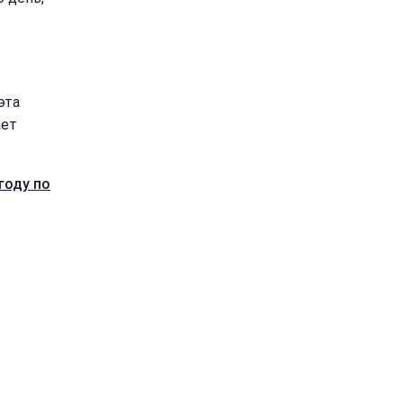
эта
ает
году по