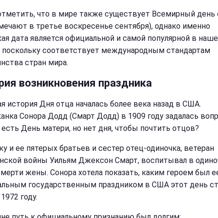
отметить, что в мире также существует Всемирный день 
тмечают в третье воскресенье сентября), однако именно
ая дата является официальной и самой популярной в наш
, поскольку соответствует международным стандартам
нства стран мира.
рия возникновения праздника
я история Дня отца началась более века назад в США.
анка Сонора Додд (Смарт Додд) в 1909 году задалась воп
 есть День матери, но нет дня, чтобы почтить отцов?
у и ее пятерых братьев и сестер отец-одиночка, ветеран
нской войны Уильям Джексон Смарт, воспитывал в одино
смерти жены. Сонора хотела показать, каким героем был ее
льным государственным праздником в США этот день ст
1972 году.
ине путь к официальному признанию был долгим: