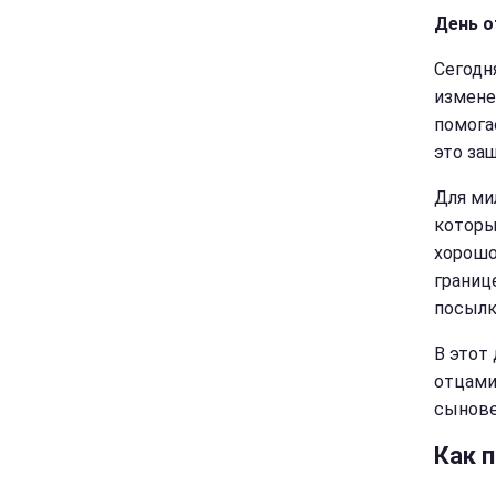
День о
Сегодн
измене
помога
это за
Для ми
которы
хорошо
границ
посылк
В этот
отцами
сынове
Как п