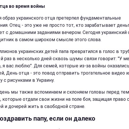
тца во время войны
я образ украинского отца претерпел фундаментальные
ния. Отец - это уже не просто тот, кто зарабатывает день
ет с домашними заданиями вечером. Сегодня украинский о
щитник в самом широком смысле этого слова.
ллионов украинских детей папа превратился в голос в тру
й раз в несколько дней сквозь шумы связи говорит: "У м
, я вас люблю". Для семей, которые из-за войны оказались
ей, День отца - это повод отправить трогательное видео и
у с рисунками в Украину.
 день мы также вспоминаем и склоняем головы перед те
, которые отдали свои жизни на поле боя, защищая право 
й и дочерей жить в свободной стране.
оздравить папу, если он далеко