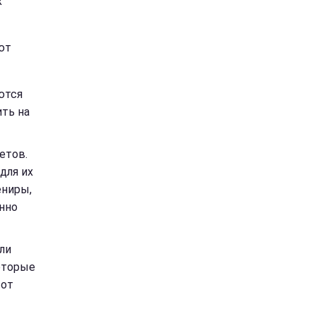
х
ют
ются
ить на
етов.
для их
ениры,
нно
ли
которые
 от