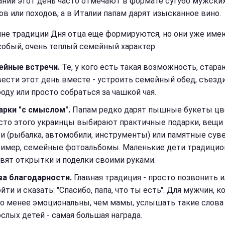
ании этот день часто отмечают в формате сугубо мужски
ов или походов, а в Италии папам дарят изысканное вино.
ине традиции Дня отца еще формируются, но они уже име
собый, очень теплый семейный характер:
ейные встречи.
Те, у кого есть такая возможность, стара
ести этот день вместе - устроить семейный обед, съезд
оду или просто собраться за чашкой чая.
арки "с смыслом".
Папам редко дарят пышные букеты цв
сто этого украинцы выбирают практичные подарки, вещи 
и (рыбалка, автомобили, инструменты) или памятные сув
ример, семейные фотоальбомы. Маленькие дети традицио
вят открытки и поделки своими руками.
ва благодарности.
Главная традиция - просто позвонить и
йти и сказать: "Спасибо, папа, что ты есть". Для мужчин, 
о менее эмоциональны, чем мамы, услышать такие слова
слых детей - самая большая награда.