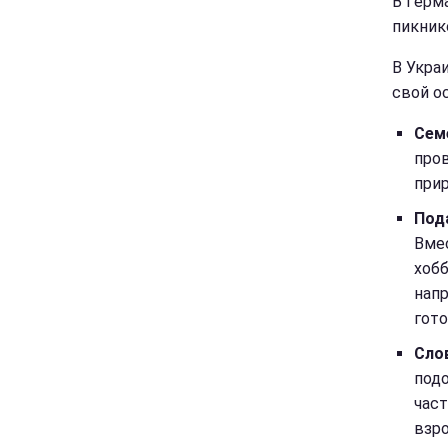
В Герм
пикник
В Укра
свой о
Сем
пров
прир
Под
Вме
хобб
нап
гото
Сло
подо
част
взро