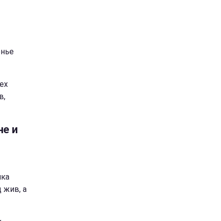
енье
ех
в,
не и
ика
 жив, а