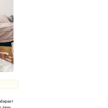
абирает
о день,