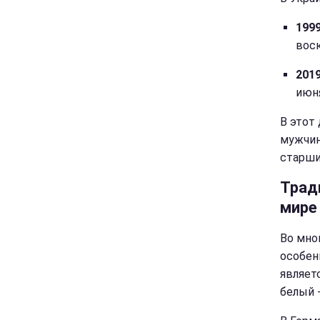
1999
воск
2019
июня
В этот
мужчин
старши
Трад
мире
Во мно
особен
являет
белый 