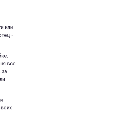
ги или
тец -
бке,
еня все
 за
ли
ми
своих