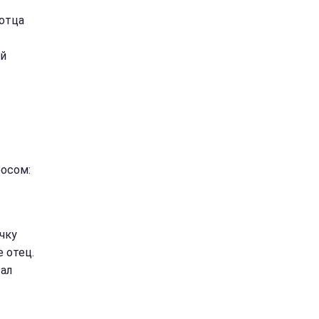
отца
ей
росом:
чку
 отец.
ал