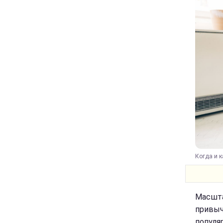
Когда и к
Масшта
привыч
популя