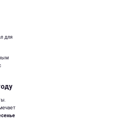
л для
йным
с
году
ты.
мечает
есенье