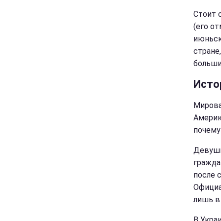
Стоит 
(его о
июньск
стране
больши
Исто
Мирова
Америк
почему
Девушк
гражда
после 
Официа
лишь в 
В Укра