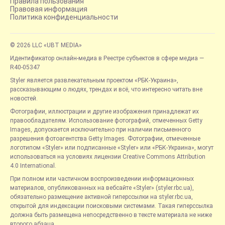
Правила пользования
Правовая информация
Политика конфиденциальности
© 2026 LLC «UBT MEDIA»
Идентификатор онлайн-медиа в Реестре субъектов в сфере медиа —
R40-05347
Styler является развлекательным проектом «РБК-Украина»,
рассказывающим о людях, трендах и всё, что интересно читать вне
новостей.
Фотографии, иллюстрации и другие изображения принадлежат их
правообладателям. Использование фотографий, отмеченных Getty
Images, допускается исключительно при наличии письменного
разрешения фотоагентства Getty Images. Фотографии, отмеченные
логотипом «Styler» или подписанные «Styler» или «РБК-Украина», могут
использоваться на условиях лицензии Creative Commons Attribution
4.0 International.
При полном или частичном воспроизведении информационных
материалов, опубликованных на вебсайте «Styler» (styler.rbc.ua),
обязательно размещение активной гиперссылки на styler.rbc.ua,
открытой для индексации поисковыми системами. Такая гиперссылка
должна быть размещена непосредственно в тексте материала не ниже
второго абзаца.