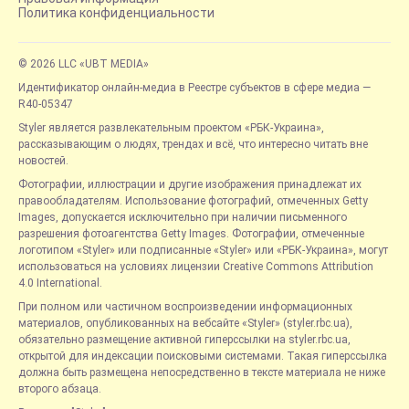
Политика конфиденциальности
© 2026 LLC «UBT MEDIA»
Идентификатор онлайн-медиа в Реестре субъектов в сфере медиа —
R40-05347
Styler является развлекательным проектом «РБК-Украина»,
рассказывающим о людях, трендах и всё, что интересно читать вне
новостей.
Фотографии, иллюстрации и другие изображения принадлежат их
правообладателям. Использование фотографий, отмеченных Getty
Images, допускается исключительно при наличии письменного
разрешения фотоагентства Getty Images. Фотографии, отмеченные
логотипом «Styler» или подписанные «Styler» или «РБК-Украина», могут
использоваться на условиях лицензии Creative Commons Attribution
4.0 International.
При полном или частичном воспроизведении информационных
материалов, опубликованных на вебсайте «Styler» (styler.rbc.ua),
обязательно размещение активной гиперссылки на styler.rbc.ua,
открытой для индексации поисковыми системами. Такая гиперссылка
должна быть размещена непосредственно в тексте материала не ниже
второго абзаца.