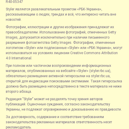
R40-05347
Styler является развлекательным проектом «РБК-Украина»,
рассказывающим о людях, трендах и всё, что интересно читать вне
новостей.
Фотографии, иллюстрации и другие изображения принадлежат их
правообладателям. Использование фотографий, отмеченных Getty
Images, допускается исключительно при наличии письменного
разрешения фотоагентства Getty Images. Фотографии, отмеченные
логотипом «Styler» или подписанные «Styler» или «РБК-Украина», могут
использоваться на условиях лицензии Creative Commons Attribution
4.0 International.
При полном или частичном воспроизведении информационных
материалов, опубликованных на вебсайте «Styler» (styler.rbc.ua),
обязательно размещение активной гиперссылки на styler.rbc.ua,
открытой для индексации поисковыми системами. Такая гиперссылка
должна быть размещена непосредственно в тексте материала не ниже
второго абзаца.
Редакция "Styler" может не разделять точку зрения авторов
публикаций. Оценочные суждения, согласно законодательству
Украины, не подлежат опровержению и доказыванию их правдивости.
За достоверность, содержание и соответствие требованиям
законодательства рекламных материалов ответственность несет
рекламодатель.