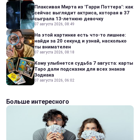
Плаксивая Мирта из "Гарри Поттера": как
сейчас выглядит актриса, которая в 37
сыграла 13-летнюю девочку
07 августа 2026, 08:49
На этой картинке есть что-то лишнее:
найди за 20 секунд и узнай, насколько
ты внимателен
07 августа 2026, 08:18
Кому улыбнется судьба 7 августа: карты
Таро дали подсказки для всех знаков
Зодиака
07 августа 2026, 06:02
Больше интересного