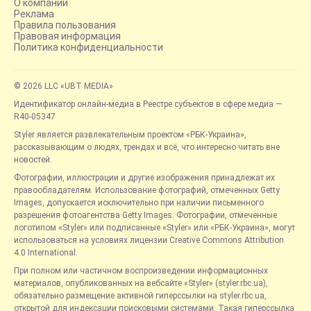
О компании
Реклама
Правила пользования
Правовая информация
Политика конфиденциальности
© 2026 LLC «UBT MEDIA»
Идентификатор онлайн-медиа в Реестре субъектов в сфере медиа —
R40-05347
Styler является развлекательным проектом «РБК-Украина»,
рассказывающим о людях, трендах и всё, что интересно читать вне
новостей.
Фотографии, иллюстрации и другие изображения принадлежат их
правообладателям. Использование фотографий, отмеченных Getty
Images, допускается исключительно при наличии письменного
разрешения фотоагентства Getty Images. Фотографии, отмеченные
логотипом «Styler» или подписанные «Styler» или «РБК-Украина», могут
использоваться на условиях лицензии Creative Commons Attribution
4.0 International.
При полном или частичном воспроизведении информационных
материалов, опубликованных на вебсайте «Styler» (styler.rbc.ua),
обязательно размещение активной гиперссылки на styler.rbc.ua,
открытой для индексации поисковыми системами. Такая гиперссылка