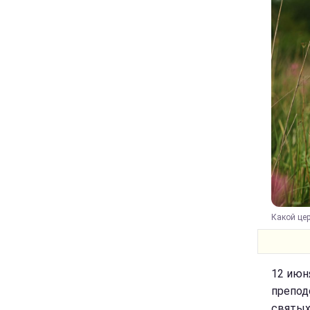
Какой цер
12 июн
препод
святых