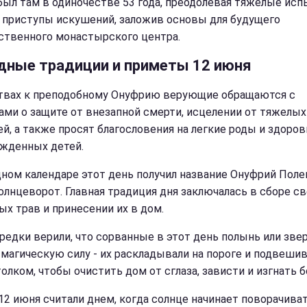
был там в одиночестве 53 года, преодолевая тяжелые исп
и приступы искушений, заложив основы для будущего
ственного монастырского центра.
дные традиции и приметы 12 июня
твах к преподобному Онуфрию верующие обращаются с
ами о защите от внезапной смерти, исцелении от тяжелых
ей, а также просят благословения на легкие роды и здоров
жденных детей.
дном календаре этот день получил название Онуфрий Поле
олнцеворот. Главная традиция дня заключалась в сборе с
ых трав и принесении их в дом.
редки верили, что сорванные в этот день полынь или зве
магическую силу - их раскладывали на пороге и подвеши
олком, чтобы очистить дом от сглаза, зависти и изгнать б
12 июня считали днем, когда солнце начинает поворачиват