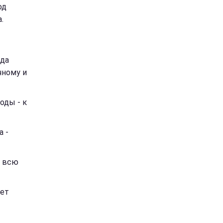
од
.
ода
чному и
оды - к
а -
а всю
дет