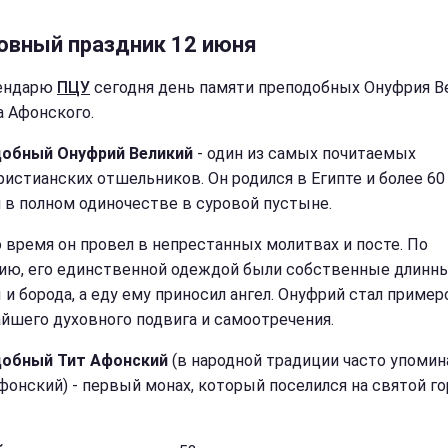
овный праздник 12 июня
лендарю
ПЦУ
сегодня день памяти преподобных Онуфрия В
а Афонского.
обный Онуфрий Великий
- один из самых почитаемых
ристианских отшельников. Он родился в Египте и более 60
 в полном одиночестве в суровой пустыне.
о время он провел в непрестанных молитвах и посте. По
ию, его единственной одеждой были собственные длинн
 и борода, а еду ему приносил ангел. Онуфрий стал приме
йшего духовного подвига и самоотречения.
обный Тит Афонский
(в народной традиции часто упомин
фонский) - первый монах, который поселился на святой го