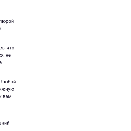
и
упюрой
е
ь, что
я, не
а
. Любой
тяжную
к вам
ений