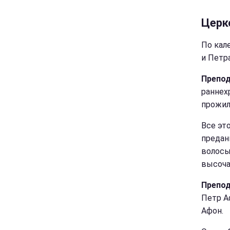
Церк
По ка
и Петр
Препод
раннех
прожил
Все эт
предан
волосы
высоча
Препод
Петр А
Афон.