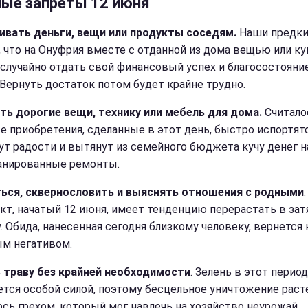
ные запреты 12 июня
вать деньги, вещи или продукты соседям.
Наши предк
, что на Онуфрия вместе с отданной из дома вещью или к
случайно отдать свой финансовый успех и благосостояни
 Вернуть достаток потом будет крайне трудно.
ть дорогие вещи, технику или мебель для дома.
Считалос
е приобретения, сделанные в этот день, быстро испортятс
ут радости и вытянут из семейного бюджета кучу денег н
анированные ремонты.
ься, сквернословить и выяснять отношения с родными
кт, начатый 12 июня, имеет тенденцию перерастать в за
. Обида, нанесенная сегодня близкому человеку, вернется 
м негативом.
 траву без крайней необходимости
. Зелень в этот период
ется особой силой, поэтому бесцельное уничтожение раст
ось грехом, который мог навлечь на хозяйство неурожай.