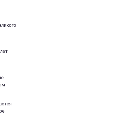
еликого
 лет
ые
ром
ается
ре