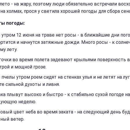
 лето - на жару, поэтому люди обязательно встречали восх
на холмах, прося у светила хорошей погоды для сбора сена
ты погоды:
 утром 12 июня на траве нет росы - в ближайшие дни пог
ртится и начнутся затяжные дожди. Много росы - к солне
му лету.
точки во время полета задевают крыльями поверхность в
рой и мощной грозе.
 пчелы утром роем сидят на стенках улья и не летят на луг
е сильной духоты и ливня.
ка плывут высоко и быстро - к стабильно сухой погоде н
дующую неделю.
овый цвет неба во время заката - на следующий день бу
ный ветер.