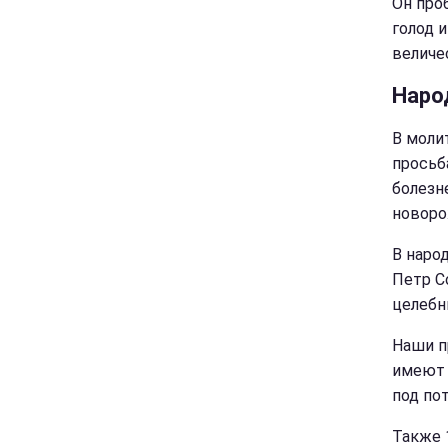
Он про
голод 
величе
Наро
В моли
просьб
болезн
новоро
В наро
Петр С
целебн
Наши п
имеют 
под пот
Также 