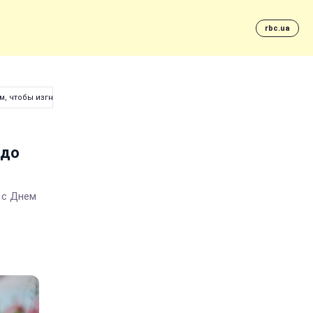
rbc.ua
м, чтобы изгнать все болезни
адо
 с Днем