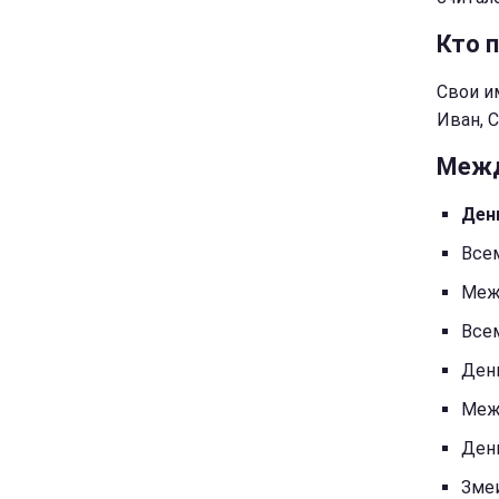
Кто 
Свои и
Иван, С
Межд
Ден
Все
Меж
Все
Ден
Меж
Ден
Зме