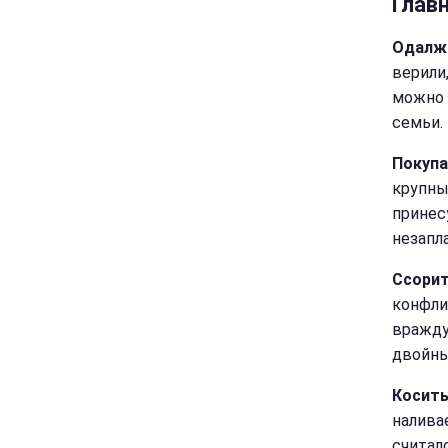
Глав
Одалжи
верили
можно 
семьи.
Покупа
крупны
принес
незапл
Ссорит
конфли
вражду
двойны
Косить
налива
считал