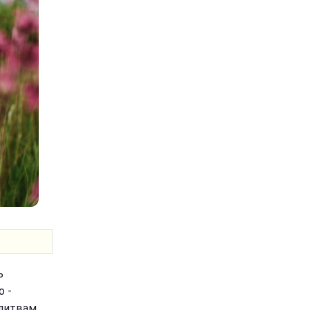
ь
о -
олитвам