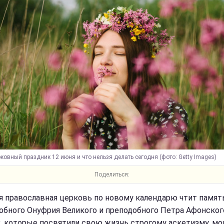
ковный праздник 12 июня и что нельзя делать сегодня (фото: Getty Images)
Поделиться:
я православная церковь по новому календарю чтит памят
обного Онуфрия Великого и преподобного Петра Афонског
, которые посвятили свою жизнь строгому аскетизму, м