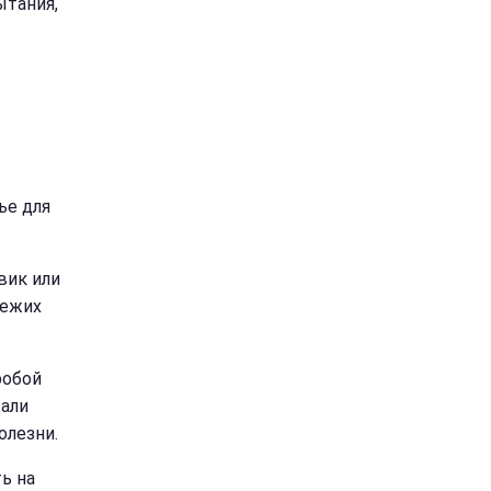
ытания,
ье для
вик или
вежих
робой
вали
олезни.
ь на