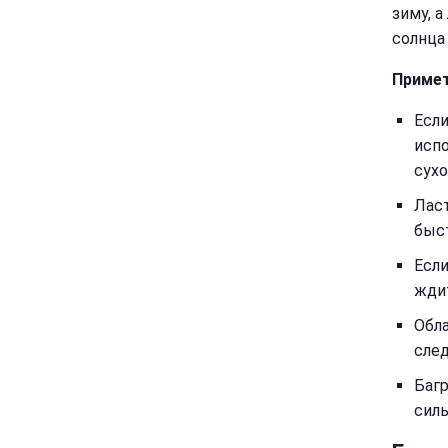
зиму, а
солнца 
Приме
Если
испо
сухо
Лас
быст
Если
ждит
Обла
сле
Багр
силь