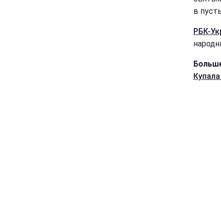
в пуст
РБК-Ук
народн
Больше
Купала