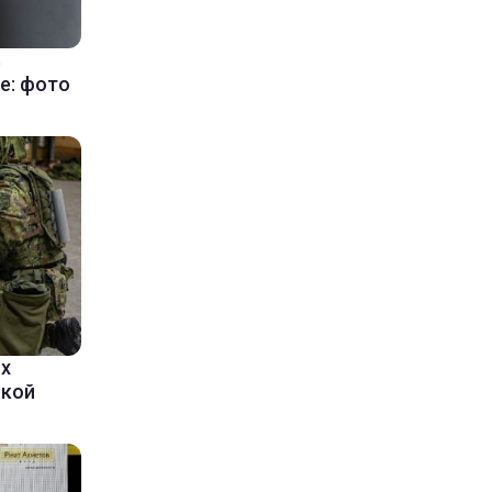
в
е: фото
ых
ской