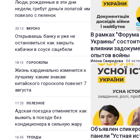
Люди, рожденные в эти дни
недели, гребут деньги лопатой: им
повезло с пеленок
20:12
ВКУСНО
В рамках "Форума
Открываешь банку и уже не
Украины" состоит
остановиться: как закрыть
влиянии задокум
кабачки в соусе сацебели
опытов войны
Илона Свиридова
·
04 октя
18:13
ГОРОСКОПЫ
Жизнь кардинально изменится к
лучшему: каким знакам
китайского гороскопа повезет 7
августа
17:25
ПОЛЕЗНОЕ
Адская поездка отменяется: как
выжить в поезде без
кондиционера в сильную жару
Объявлен спикер
панели "Устная ис
16:55
ТРЕНДЫ