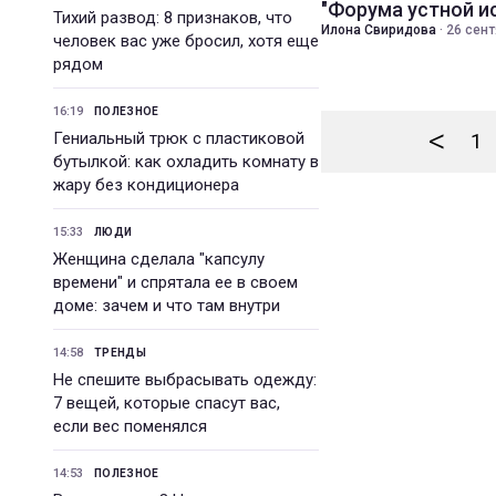
"Форума устной и
Тихий развод: 8 признаков, что
Илона Свиридова
·
26 сент
человек вас уже бросил, хотя еще
рядом
16:19
ПОЛЕЗНОЕ
<
Гениальный трюк с пластиковой
1
бутылкой: как охладить комнату в
жару без кондиционера
15:33
ЛЮДИ
Женщина сделала "капсулу
времени" и спрятала ее в своем
доме: зачем и что там внутри
14:58
ТРЕНДЫ
Не спешите выбрасывать одежду:
7 вещей, которые спасут вас,
если вес поменялся
14:53
ПОЛЕЗНОЕ