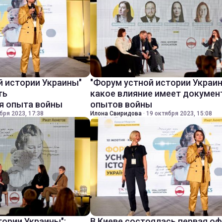
й истории Украины"
"Форум устной истории Украин
ть
какое влияние имеет докумен
я опыта войны
опытов войны
бря 2023, 17:38
Илона Свиридова
·
19 октября 2023, 15:08
тории Украины":
В Киеве состоялась первая о