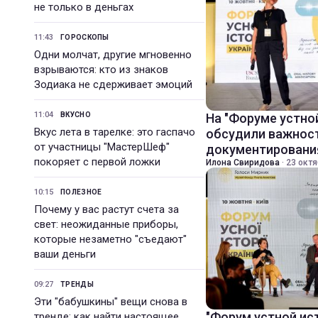
не только в деньгах
11:43
ГОРОСКОПЫ
Одни молчат, другие мгновенно
взрываются: кто из знаков
Зодиака не сдерживает эмоций
11:04
ВКУСНО
На "Форуме устно
Вкус лета в тарелке: это гаспачо
обсудили важнос
от участницы "МастерШеф"
документировани
покоряет с первой ложки
Илона Свиридова
·
23 октя
10:15
ПОЛЕЗНОЕ
Почему у вас растут счета за
свет: неожиданные приборы,
которые незаметно "съедают"
ваши деньги
09:27
ТРЕНДЫ
Эти "бабушкины" вещи снова в
"Форум устной ис
тренде: как найти настоящее