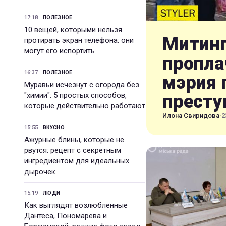
17:18
ПОЛЕЗНОЕ
10 вещей, которыми нельзя
Митинг
протирать экран телефона: они
могут его испортить
пропла
16:37
ПОЛЕЗНОЕ
мэрия 
Муравьи исчезнут с огорода без
"химии": 5 простых способов,
престу
которые действительно работают
Илона Свиридова
·
2
15:55
ВКУСНО
Ажурные блины, которые не
рвутся: рецепт с секретным
ингредиентом для идеальных
дырочек
15:19
ЛЮДИ
Как выглядят возлюбленные
Дантеса, Пономарева и