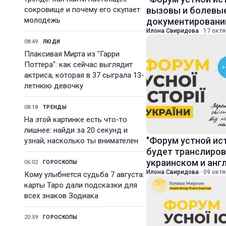
сокровище и почему его скупает
вызовы и болевые
молодежь
документировани
Илона Свиридова
·
17 октя
08:49
ЛЮДИ
Плаксивая Мирта из "Гарри
Поттера": как сейчас выглядит
актриса, которая в 37 сыграла 13-
летнюю девочку
08:18
ТРЕНДЫ
На этой картинке есть что-то
лишнее: найди за 20 секунд и
"Форум устной ис
узнай, насколько ты внимателен
будет транслиров
украинском и анг
06:02
ГОРОСКОПЫ
Илона Свиридова
·
09 октя
Кому улыбнется судьба 7 августа:
карты Таро дали подсказки для
всех знаков Зодиака
20:59
ГОРОСКОПЫ