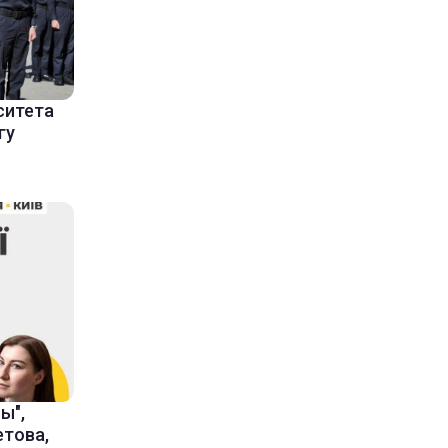
ситета
гу
ы",
това,