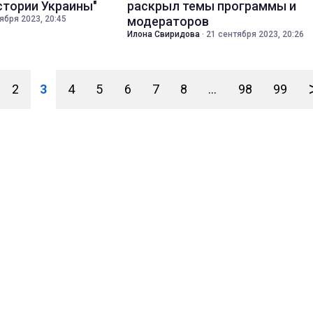
стории Украины"
раскрыл темы программы и
ября 2023, 20:45
модераторов
Илона Свиридова
·
21 сентября 2023, 20:26
2
3
4
5
6
7
8
...
98
99