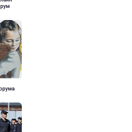
орум
орума