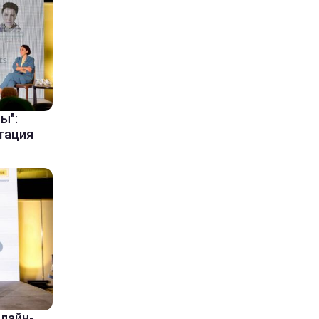
ы":
тация
флайн-