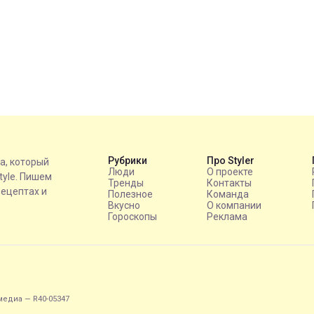
Рубрики
Про Styler
на, который
Люди
О проекте
style. Пишем
Тренды
Контакты
рецептах и
Полезное
Команда
Вкусно
О компании
Гороскопы
Реклама
едиа — R40-05347