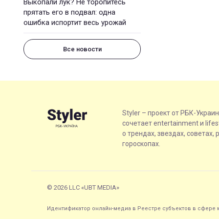
Выкопали лук? Не торопитесь
прятать его в подвал: одна
ошибка испортит весь урожай
Все новости
Styler – проект от РБК-Украи
сочетает entertainment и life
о трендах, звездах, советах, 
гороскопах.
© 2026 LLC «UBT MEDIA»
Идентификатор онлайн-медиа в Реестре субъектов в сфере м