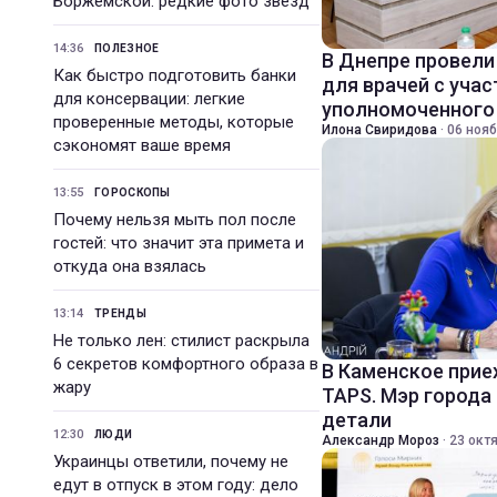
Боржемской: редкие фото звезд
14:36
ПОЛЕЗНОЕ
В Днепре провел
Как быстро подготовить банки
для врачей с уча
для консервации: легкие
уполномоченного
проверенные методы, которые
Илона Свиридова
·
06 нояб
сэкономят ваше время
13:55
ГОРОСКОПЫ
Почему нельзя мыть пол после
гостей: что значит эта примета и
откуда она взялась
13:14
ТРЕНДЫ
Не только лен: стилист раскрыла
6 секретов комфортного образа в
В Каменское прие
жару
TAPS. Мэр города
детали
12:30
ЛЮДИ
Александр Мороз
·
23 октя
Украинцы ответили, почему не
едут в отпуск в этом году: дело