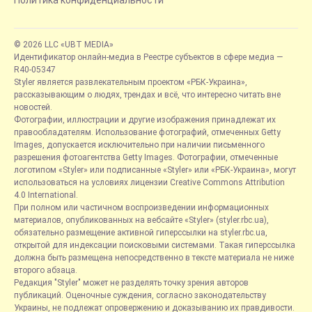
Политика конфиденциальности
© 2026 LLC «UBT MEDIA»
Идентификатор онлайн-медиа в Реестре субъектов в сфере медиа —
R40-05347
Styler является развлекательным проектом «РБК-Украина»,
рассказывающим о людях, трендах и всё, что интересно читать вне
новостей.
Фотографии, иллюстрации и другие изображения принадлежат их
правообладателям. Использование фотографий, отмеченных Getty
Images, допускается исключительно при наличии письменного
разрешения фотоагентства Getty Images. Фотографии, отмеченные
логотипом «Styler» или подписанные «Styler» или «РБК-Украина», могут
использоваться на условиях лицензии Creative Commons Attribution
4.0 International.
При полном или частичном воспроизведении информационных
материалов, опубликованных на вебсайте «Styler» (styler.rbc.ua),
обязательно размещение активной гиперссылки на styler.rbc.ua,
открытой для индексации поисковыми системами. Такая гиперссылка
должна быть размещена непосредственно в тексте материала не ниже
второго абзаца.
Редакция "Styler" может не разделять точку зрения авторов
публикаций. Оценочные суждения, согласно законодательству
Украины, не подлежат опровержению и доказыванию их правдивости.