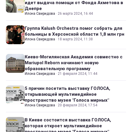
идет выдача помощи от Фонда Ахметова в
Днепре
Илона Свиридова
·
26 марта 2024, 16:44
Группа Kalush Orchestra помог собрать для
больницы в Херсонской области 1,8 млн грн
Илона Свиридова
·
18 марта 2024, 11:38
Киево-Могилянская Академия совместно с
Mariupol Reborn начинают новую
образовательную программу
Илона Свиридова
·
21 февраля 2024, 11:44
5 причин посетить выставку ГОЛОСА,
открывающей мультимедийное
пространство музея "Голоса мирных"
Илона Свиридова
·
20 февраля 2024, 17:54
В Киеве состоится выставка ГОЛОСА,
которая откроет мультимедийное
пространство музея "Голоса мирных"