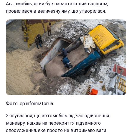
Автомобіль, який був завантажений відсівом,
провалився в величезну яму, що утворилася.
Фото: dp.informator.ua
З'ясувалося, що автомобіль під час здійснення
маневру, наїхав на перекриття підземного
спорудження, яке просто не витримало ваги