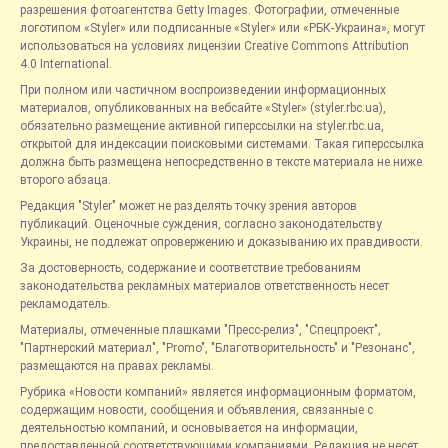
разрешения фотоагентства Getty Images. Фотографии, отмеченные
логотипом «Styler» или подписанные «Styler» или «РБК-Украина», могут
использоваться на условиях лицензии Creative Commons Attribution
4.0 International.
При полном или частичном воспроизведении информационных
материалов, опубликованных на вебсайте «Styler» (styler.rbc.ua),
обязательно размещение активной гиперссылки на styler.rbc.ua,
открытой для индексации поисковыми системами. Такая гиперссылка
должна быть размещена непосредственно в тексте материала не ниже
второго абзаца.
Редакция "Styler" может не разделять точку зрения авторов
публикаций. Оценочные суждения, согласно законодательству
Украины, не подлежат опровержению и доказыванию их правдивости.
За достоверность, содержание и соответствие требованиям
законодательства рекламных материалов ответственность несет
рекламодатель.
Материалы, отмеченные плашками "Пресс-релиз", "Спецпроект",
"Партнерский материал", "Promo", "Благотворительность" и "Резонанс",
размещаются на правах рекламы.
Рубрика «Новости компаний» является информационным форматом,
содержащим новости, сообщения и объявления, связанные с
деятельностью компаний, и основывается на информации,
предоставленной соответствующими компаниями. Редакция не несет