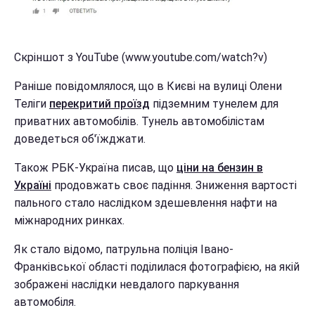
Скріншот з YouTube (www.youtube.com/watch?v)
Раніше повідомлялося, що в Києві на вулиці Олени
Теліги
перекритий проїзд
підземним тунелем для
приватних автомобілів. Тунель автомобілістам
доведеться об'їжджати.
Також РБК-Україна писав, що
ціни на бензин в
Україні
продовжать своє падіння. Зниження вартості
пального стало наслідком здешевлення нафти на
міжнародних ринках.
Як стало відомо, патрульна поліція Івано-
Франківської області поділилася фотографією, на якій
зображені наслідки невдалого паркування
автомобіля.