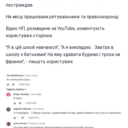
постраждав.
На місці працювали рятувальники та правоохоронці.
Відео НП, розміщене на YouTube, коментують
користувачі сторінки.
"Я в цій школі навчаюся", "А я викладаю... Завтра в
школу з батьками! На яму здавати будемо і трохи на
фіранки", - пишуть користувачі.