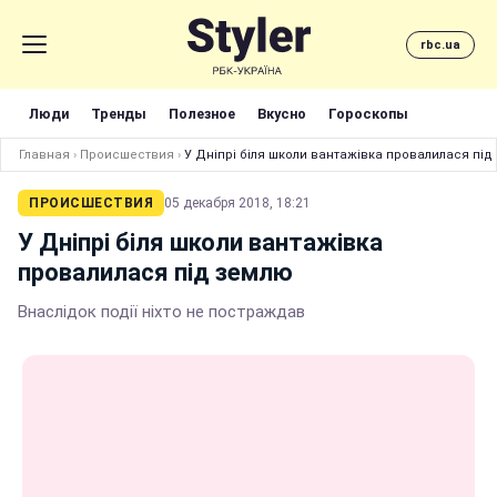
rbc.ua
Люди
Тренды
Полезное
Вкусно
Гороскопы
Главная
›
Происшествия
›
У Дніпрі біля школи вантажівка провалилася під
ПРОИСШЕСТВИЯ
05 декабря 2018, 18:21
У Дніпрі біля школи вантажівка
провалилася під землю
Внаслідок події ніхто не постраждав