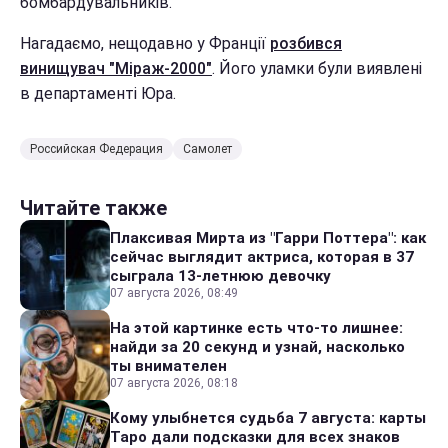
бомбардувальників.
Нагадаємо, нещодавно у Франції
розбився
винищувач "Міраж-2000"
. Його уламки були виявлені
в департаменті Юра.
Российская Федерация
Самолет
Читайте также
Плаксивая Мирта из "Гарри Поттера": как
сейчас выглядит актриса, которая в 37
сыграла 13-летнюю девочку
07 августа 2026, 08:49
На этой картинке есть что-то лишнее:
найди за 20 секунд и узнай, насколько
ты внимателен
07 августа 2026, 08:18
Кому улыбнется судьба 7 августа: карты
Таро дали подсказки для всех знаков