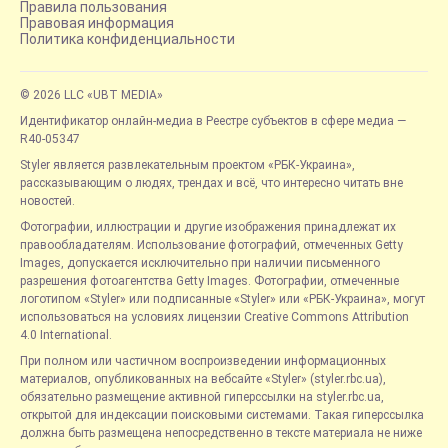
Правила пользования
Правовая информация
Политика конфиденциальности
© 2026 LLC «UBT MEDIA»
Идентификатор онлайн-медиа в Реестре субъектов в сфере медиа —
R40-05347
Styler является развлекательным проектом «РБК-Украина»,
рассказывающим о людях, трендах и всё, что интересно читать вне
новостей.
Фотографии, иллюстрации и другие изображения принадлежат их
правообладателям. Использование фотографий, отмеченных Getty
Images, допускается исключительно при наличии письменного
разрешения фотоагентства Getty Images. Фотографии, отмеченные
логотипом «Styler» или подписанные «Styler» или «РБК-Украина», могут
использоваться на условиях лицензии Creative Commons Attribution
4.0 International.
При полном или частичном воспроизведении информационных
материалов, опубликованных на вебсайте «Styler» (styler.rbc.ua),
обязательно размещение активной гиперссылки на styler.rbc.ua,
открытой для индексации поисковыми системами. Такая гиперссылка
должна быть размещена непосредственно в тексте материала не ниже