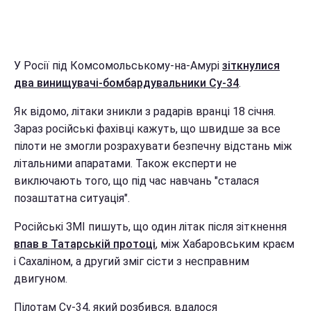
У Росії під Комсомольському-на-Амурі
зіткнулися
два винищувачі-бомбардувальники Су-34
.
Як відомо, літаки зникли з радарів вранці 18 січня.
Зараз російські фахівці кажуть, що швидше за все
пілоти не змогли розрахувати безпечну відстань між
літальними апаратами. Також експерти не
виключають того, що під час навчань "сталася
позаштатна ситуація".
Російські ЗМІ пишуть, що один літак після зіткнення
впав в Татарській протоці
, між Хабаровським краєм
і Сахаліном, а другий зміг сісти з несправним
двигуном.
Пілотам Су-34, який розбився, вдалося