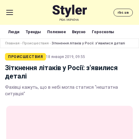
rbc.ua
Люди
Тренды
Полезное
Вкусно
Гороскопы
Главная
›
Происшествия
›
Зіткнення літаків у Росії: з'явилися деталі
ПРОИСШЕСТВИЯ
18 января 2019, 09:55
Зіткнення літаків у Росії: з'явилися
деталі
Фахівці кажуть, що в небі могла статися "нештатна
ситуація"