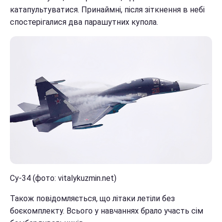
катапультуватися. Принаймні, після зіткнення в небі
спостерігалися два парашутних купола.
Су-34 (фото: vitalykuzmin.net)
Також повідомляється, що літаки летіли без
боєкомплекту. Всього у навчаннях брало участь сім