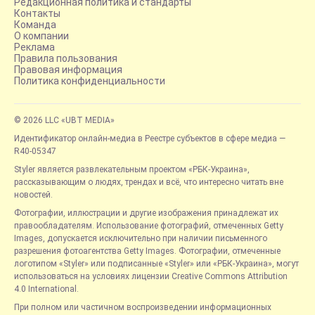
Редакционная политика и стандарты
Контакты
Команда
О компании
Реклама
Правила пользования
Правовая информация
Политика конфиденциальности
© 2026 LLC «UBT MEDIA»
Идентификатор онлайн-медиа в Реестре субъектов в сфере медиа —
R40-05347
Styler является развлекательным проектом «РБК-Украина»,
рассказывающим о людях, трендах и всё, что интересно читать вне
новостей.
Фотографии, иллюстрации и другие изображения принадлежат их
правообладателям. Использование фотографий, отмеченных Getty
Images, допускается исключительно при наличии письменного
разрешения фотоагентства Getty Images. Фотографии, отмеченные
логотипом «Styler» или подписанные «Styler» или «РБК-Украина», могут
использоваться на условиях лицензии Creative Commons Attribution
4.0 International.
При полном или частичном воспроизведении информационных