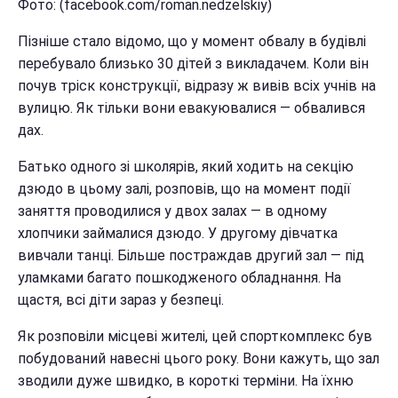
Фото: (facebook.com/roman.nedzelskiy)
Пізніше стало відомо, що у момент обвалу в будівлі
перебувало близько 30 дітей з викладачем. Коли він
почув тріск конструкції, відразу ж вивів всіх учнів на
вулицю. Як тільки вони евакуювалися — обвалився
дах.
Батько одного зі школярів, який ходить на секцію
дзюдо в цьому залі, розповів, що на момент події
заняття проводилися у двох залах — в одному
хлопчики займалися дзюдо. У другому дівчатка
вивчали танці. Більше постраждав другий зал — під
уламками багато пошкодженого обладнання. На
щастя, всі діти зараз у безпеці.
Як розповіли місцеві жителі, цей спорткомплекс був
побудований навесні цього року. Вони кажуть, що зал
зводили дуже швидко, в короткі терміни. На їхню