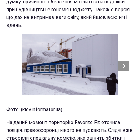
думку, причиною обвалення могли стати недоліки
при будівництві і економія бюджету. Також є версія,
що дах не витримав ваги снігу, який йшов всю ніч і
вдень.
Фото: (kiev.informator.ua)
На даний момент територію Favorite Fit оточила
поліція, правоохоронці нікого не пускають. Слідчі вже
створили спеціальну комісію, яка оцінить збитки і