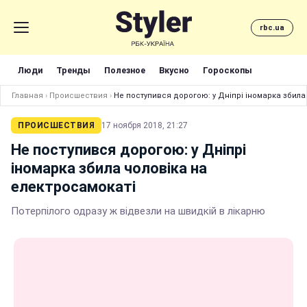
rbc.ua
Люди
Тренды
Полезное
Вкусно
Гороскопы
Главная
›
Происшествия
›
Не поступився дорогою: у Дніпрі іномарка збила
ПРОИСШЕСТВИЯ
17 ноября 2018, 21:27
Не поступився дорогою: у Дніпрі
іномарка збила чоловіка на
електросамокаті
Потерпілого одразу ж відвезли на швидкій в лікарню