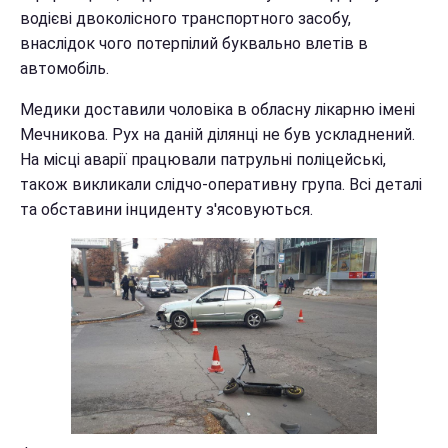
водієві двоколісного транспортного засобу,
внаслідок чого потерпілий буквально влетів в
автомобіль.
Медики доставили чоловіка в обласну лікарню імені
Мечникова. Рух на даній ділянці не був ускладнений.
На місці аварії працювали патрульні поліцейські,
також викликали слідчо-оперативну група. Всі деталі
та обставини інциденту з'ясовуються.