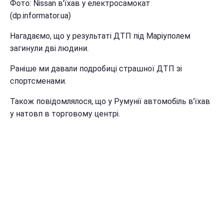
Фото: Nissan в'їхав у електросамокат
(dp.informator.ua)
Нагадаємо, що у результаті ДТП під Маріуполем
загинули дві людини.
Раніше ми давали подробиці страшної ДТП зі
спортсменами.
Також повідомлялося, що у Румунії автомобіль в'їхав
у натовп в торговому центрі.