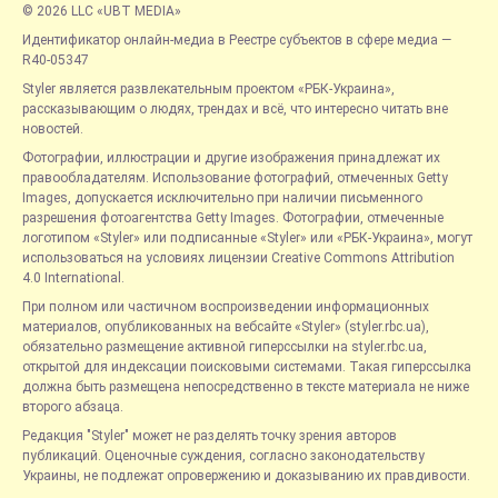
© 2026 LLC «UBT MEDIA»
Идентификатор онлайн-медиа в Реестре субъектов в сфере медиа —
R40-05347
Styler является развлекательным проектом «РБК-Украина»,
рассказывающим о людях, трендах и всё, что интересно читать вне
новостей.
Фотографии, иллюстрации и другие изображения принадлежат их
правообладателям. Использование фотографий, отмеченных Getty
Images, допускается исключительно при наличии письменного
разрешения фотоагентства Getty Images. Фотографии, отмеченные
логотипом «Styler» или подписанные «Styler» или «РБК-Украина», могут
использоваться на условиях лицензии Creative Commons Attribution
4.0 International.
При полном или частичном воспроизведении информационных
материалов, опубликованных на вебсайте «Styler» (styler.rbc.ua),
обязательно размещение активной гиперссылки на styler.rbc.ua,
открытой для индексации поисковыми системами. Такая гиперссылка
должна быть размещена непосредственно в тексте материала не ниже
второго абзаца.
Редакция "Styler" может не разделять точку зрения авторов
публикаций. Оценочные суждения, согласно законодательству
Украины, не подлежат опровержению и доказыванию их правдивости.