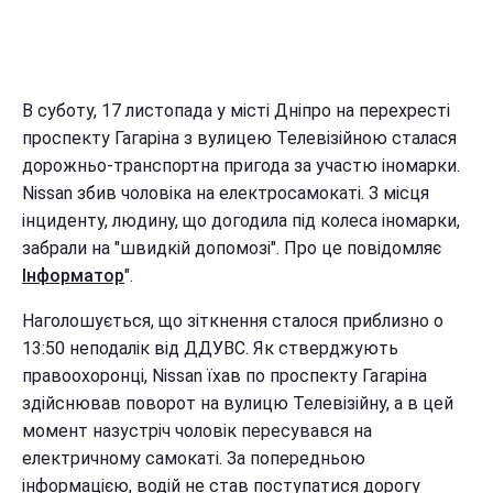
В суботу, 17 листопада у місті Дніпро на перехресті
проспекту Гагаріна з вулицею Телевізійною сталася
дорожньо-транспортна пригода за участю іномарки.
Nissan збив чоловіка на електросамокаті. З місця
інциденту, людину, що догодила під колеса іномарки,
забрали на "швидкій допомозі". Про це повідомляє
Інформатор
".
Наголошується, що зіткнення сталося приблизно о
13:50 неподалік від ДДУВС. Як стверджують
правоохоронці, Nissan їхав по проспекту Гагаріна
здійснював поворот на вулицю Телевізійну, а в цей
момент назустріч чоловік пересувався на
електричному самокаті. За попередньою
інформацією, водій не став поступатися дорогу