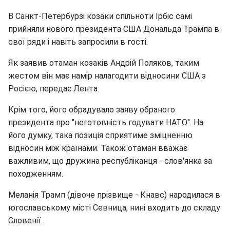
В Санкт-Петербурзі козаки спільноти Ірбіс самі
прийняли нового президента США Дональда Трампа в
свої ряди і навіть запросили в гості.
Як заявив отаман козаків Андрій Поляков, таким
жестом він має намір налагодити відносини США з
Росією, передає Лента.
Крім того, його обрадувало заяву обраного
президента про "неготовність годувати НАТО". На
його думку, така позиція сприятиме зміцненню
відносин між країнами. Також отаман вважає
важливим, що дружина республіканця - слов'янка за
походженням.
Меланія Трамп (дівоче прізвище - Кнавс) народилася в
югославському місті Севница, нині входить до складу
Словенії.