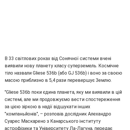
В 33 світлових роках від Сонячної системи вчені
виявили нову планету класу суперземель. Космічне
тіло назвали Gliese 536b (або GJ 536b) і воно за своєю
масою приблизно в 5,4 рази перевершує Землю.
"Gliese 536b поки єдина планета, яку ми виявили в цій
системі, але ми продовжуємо вести спостереження
за цією зіркою в надії відшукати інших
"компаньйонів", – розповів дослідник Алехандро
Суарес Маскарено з Канарського інституту
астрофізики та Університету Ла-Лагуна, передає