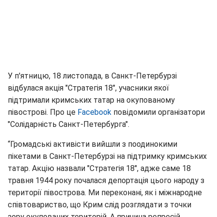
У п'ятницю, 18 листопада, в Санкт-Петербурзі
відбулася акція "Стратегія 18", учасники якої
підтримали кримських татар на окупованому
півострові. Про це
Fаcebook
повідомили організатори
"Солідарність Санкт-Петербурга".
“Громадські активісти вийшли з поодинокими
пікетами в Санкт-Петербурзі на підтримку кримських
татар. Акцію назвали "Стратегія 18", адже саме 18
травня 1944 року почалася депортація цього народу з
території півострова. Ми переконані, як і міжнародне
співтовариство, що Крим слід розглядати з точки
зору окупованих територій. А причина репресій