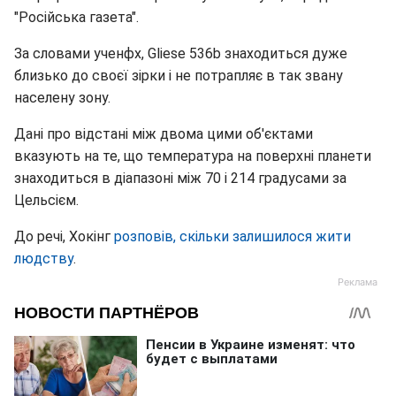
"Російська газета".
За словами ученфх, Gliese 536b знаходиться дуже
близько до своєї зірки і не потрапляє в так звану
населену зону.
Дані про відстані між двома цими об'єктами
вказують на те, що температура на поверхні планети
знаходиться в діапазоні між 70 і 214 градусами за
Цельсієм.
До речі, Хокінг
розповів, скільки залишилося жити
людству
.