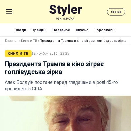
rbc.ua
Люди
Тренды
Полезное
Вкусно
Гороскопы
Главная
›
Кино и ТВ
›
Президента Трампа в кіно зіграє голлівудська зірка
КИНО И ТВ
19 ноября 2016 · 22:25
Президента Трампа в кіно зіграє
голлівудська зірка
Алек Болдуін постане перед глядачами в ролі 45-го
президента США