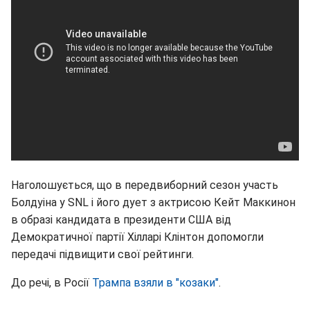
Наголошується, що в передвиборний сезон участь
Болдуіна у SNL і його дует з актрисою Кейт Маккинон
в образі кандидата в президенти США від
Демократичної партії Хілларі Клінтон допомогли
передачі підвищити свої рейтинги.
До речі, в Росії
Трампа взяли в "козаки"
.