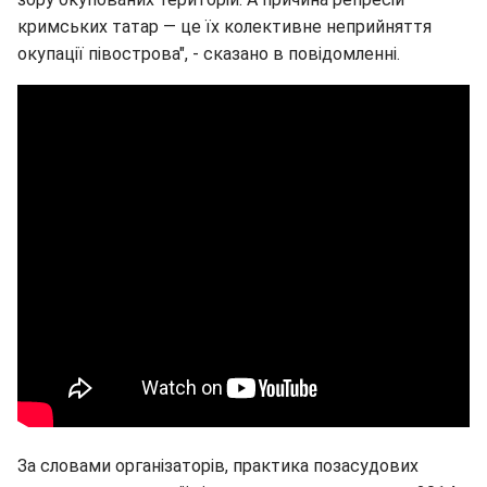
кримських татар — це їх колективне неприйняття
окупації півострова", - сказано в повідомленні.
За словами організаторів, практика позасудових