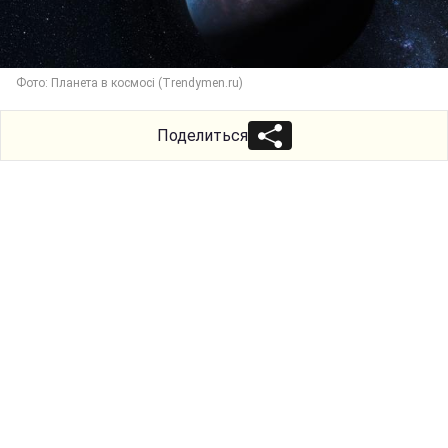
Фото: Планета в космосі (Trendymen.ru)
Поделиться