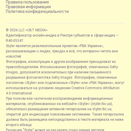
Правила пользования
Правовая информация
Политика конфиденциальности
© 2026 LLC «UBT MEDIA»
Идентификатор онлайн-медиа в Реестре субъектов в сфере медиа —
R40-05347
Styler является развлекательным проектом «РБК-Украина»,
рассказывающим о людях, трендах и всё, что интересно читать вне
новостей.
Фотографии, иллюстрации и другие изображения принадлежат их
правообладателям. Использование фотографий, отмеченных Getty
Images, допускается исключительно при наличии письменного
разрешения фотоагентства Getty Images. Фотографии, отмеченные
логотипом «Styler» или подписанные «Styler» или «РБК-Украина», могут
использоваться на условиях лицензии Creative Commons Attribution
4.0 International.
При полном или частичном воспроизведении информационных
материалов, опубликованных на вебсайте «Styler» (styler.rbc.ua),
обязательно размещение активной гиперссылки на styler.rbc.ua,
открытой для индексации поисковыми системами. Такая гиперссылка
должна быть размещена непосредственно в тексте материала не ниже
второго абзаца.
Редакция "Styler" может не разделять точку зрения авторов