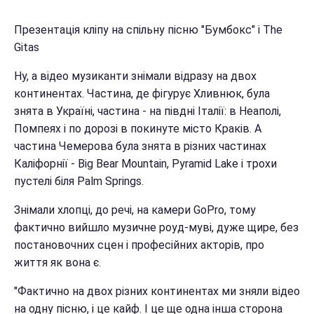
Презентація кліпу на спільну пісню "Бумбокс" і The
Gitas
Ну, а відео музиканти знімали відразу на двох
континентах. Частина, де фігурує Хливнюк, була
знята в Україні, частина - на півдні Італії: в Неаполі,
Помпеях і по дорозі в покинуте місто Краків. А
частина Чемерова була знята в різних частинах
Каліфорнії - Big Bear Mountain, Pyramid Lake і трохи
пустелі біля Palm Springs.
Знімали хлопці, до речі, на камери GoPro, тому
фактично вийшло музичне роуд-муві, дуже щире, без
постановочних сцен і професійних акторів, про
життя як вона є.
"Фактично на двох різних континентах ми зняли відео
на одну пісню, і це кайф. І це ще одна інша сторона