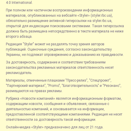
4.0 International.
При полном или частичном воспроизведении информационных
материалов, опубликованных на вебсайте «Styler» (styler.rbc.ua),
обязательно размещение активной гиперссылки на styler.rbc.ua,
открытой для индексации поисковыми системами. Такая гиперссылка
должна быть размещена непосредственно в тексте материала не ниже
второго абзаца.
Редакция "Styler" может не разделять точку зрения авторов
публикаций. Оценочные суждения, согласно законодательству
Украины, не подлежат опровержению и доказыванию их правдивости.
За достоверность, содержание и соответствие требованиям
законодательства рекламных материалов ответственность несет
рекламодатель.
Материалы, отмеченные плашками "Пресс-релиз", "Спецпроект",
"Партнерский материал", "Promo", "Благотворительность" и "Резонанс",
размещаются на правах рекламы.
Рубрика «Новости компаний» является информационным форматом,
содержащим новости, сообщения и объявления, связанные с
деятельностью компаний, и основывается на информации,
предоставленной соответствующими компаниями. Редакция не несет
ответственности за достоверность такой информации.
Онлайн-медиа «Styler» предназначено для лиц от 21 года.