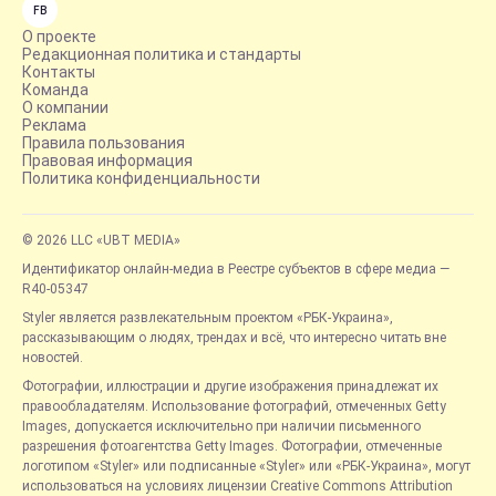
FB
О проекте
Редакционная политика и стандарты
Контакты
Команда
О компании
Реклама
Правила пользования
Правовая информация
Политика конфиденциальности
© 2026 LLC «UBT MEDIA»
Идентификатор онлайн-медиа в Реестре субъектов в сфере медиа —
R40-05347
Styler является развлекательным проектом «РБК-Украина»,
рассказывающим о людях, трендах и всё, что интересно читать вне
новостей.
Фотографии, иллюстрации и другие изображения принадлежат их
правообладателям. Использование фотографий, отмеченных Getty
Images, допускается исключительно при наличии письменного
разрешения фотоагентства Getty Images. Фотографии, отмеченные
логотипом «Styler» или подписанные «Styler» или «РБК-Украина», могут
использоваться на условиях лицензии Creative Commons Attribution