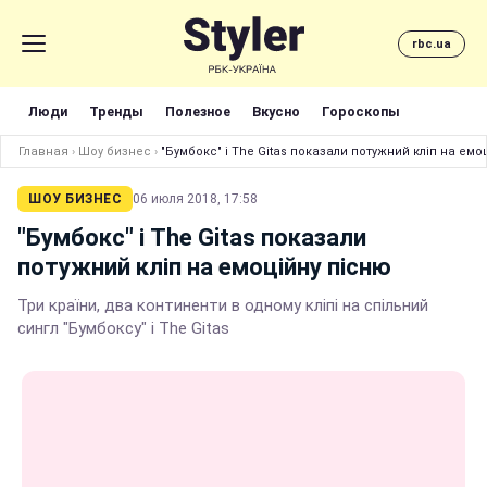
rbc.ua
Люди
Тренды
Полезное
Вкусно
Гороскопы
Главная
›
Шоу бизнес
›
"Бумбокс" і The Gitas показали потужний кліп на емо
ШОУ БИЗНЕС
06 июля 2018, 17:58
"Бумбокс" і The Gitas показали
потужний кліп на емоційну пісню
Три країни, два континенти в одному кліпі на спільний
сингл "Бумбоксу" і The Gitas