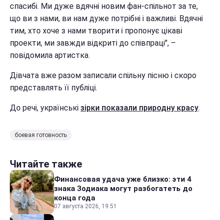
спасибі. Ми дуже вдячні новим фан-спільнот за те,
що ви з нами, ви нам дуже потрібні і важливі. Вдячні
тим, хто хоче з нами творити і пропонує цікаві
проекти, ми завжди відкриті до співпраці", –
повідомила артистка.
Дівчата вже разом записали спільну пісню і скоро
представлять її публіці.
До речі, українські
зірки показали природну красу
.
боевая готовность
Читайте также
Финансовая удача уже близко: эти 4
знака Зодиака могут разбогатеть до
конца года
07 августа 2026, 19:51