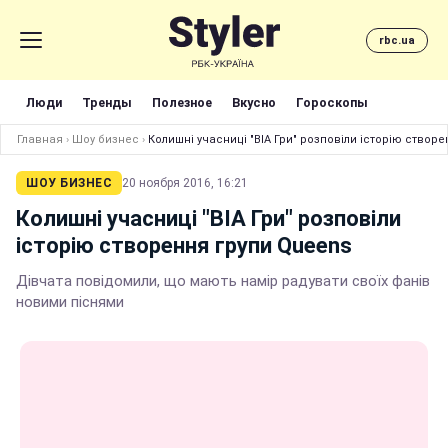
rbc.ua
Люди
Тренды
Полезное
Вкусно
Гороскопы
Главная
›
Шоу бизнес
›
Колишні учасниці "ВІА Гри" розповіли історію створ
ШОУ БИЗНЕС
20 ноября 2016, 16:21
Колишні учасниці "ВІА Гри" розповіли
історію створення групи Queens
Дівчата повідомили, що мають намір радувати своїх фанів
новими піснями