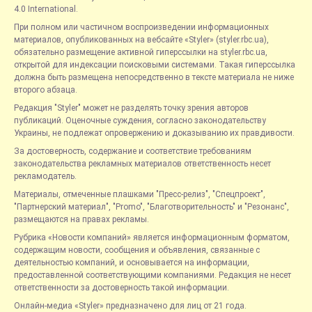
4.0 International.
При полном или частичном воспроизведении информационных
материалов, опубликованных на вебсайте «Styler» (styler.rbc.ua),
обязательно размещение активной гиперссылки на styler.rbc.ua,
открытой для индексации поисковыми системами. Такая гиперссылка
должна быть размещена непосредственно в тексте материала не ниже
второго абзаца.
Редакция "Styler" может не разделять точку зрения авторов
публикаций. Оценочные суждения, согласно законодательству
Украины, не подлежат опровержению и доказыванию их правдивости.
За достоверность, содержание и соответствие требованиям
законодательства рекламных материалов ответственность несет
рекламодатель.
Материалы, отмеченные плашками "Пресс-релиз", "Спецпроект",
"Партнерский материал", "Promo", "Благотворительность" и "Резонанс",
размещаются на правах рекламы.
Рубрика «Новости компаний» является информационным форматом,
содержащим новости, сообщения и объявления, связанные с
деятельностью компаний, и основывается на информации,
предоставленной соответствующими компаниями. Редакция не несет
ответственности за достоверность такой информации.
Онлайн-медиа «Styler» предназначено для лиц от 21 года.