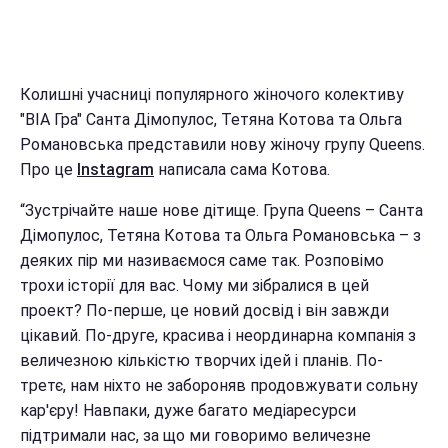
Колишні учасниці популярного жіночого колективу
"ВІА Гра" Санта Дімопулос, Тетяна Котова та Ольга
Романовська представили нову жіночу групу Queens.
Про це
Instagram
написала сама Котова.
“Зустрічайте наше нове дітище. Група Queens – Санта
Дімопулос, Тетяна Котова та Ольга Романовська – з
деяких пір ми називаємося саме так. Розповімо
трохи історії для вас. Чому ми зібралися в цей
проект? По-перше, це новий досвід і він завжди
цікавий. По-друге, красива і неординарна компанія з
величезною кількістю творчих ідей і планів. По-
третє, нам ніхто не забороняв продовжувати сольну
кар'єру! Навпаки, дуже багато медіаресурси
підтримали нас, за що ми говоримо величезне