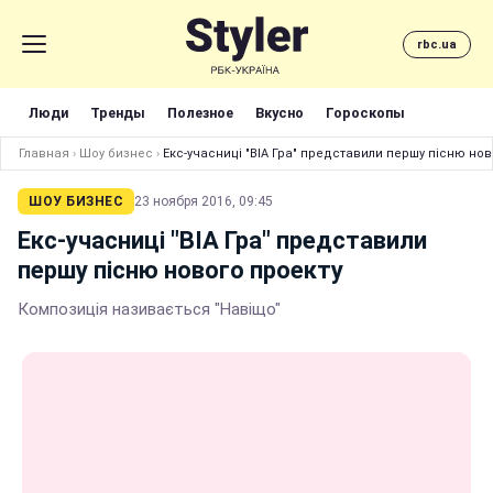
rbc.ua
Люди
Тренды
Полезное
Вкусно
Гороскопы
Главная
›
Шоу бизнес
›
Екс-учасниці "ВІА Гра" представили першу пісню нов
ШОУ БИЗНЕС
23 ноября 2016, 09:45
Екс-учасниці "ВІА Гра" представили
першу пісню нового проекту
Композиція називається "Навіщо"