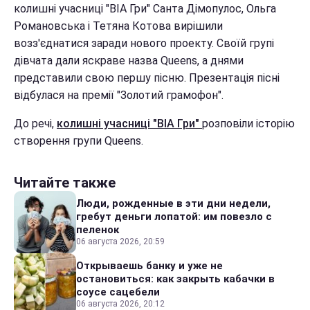
колишні учасниці "ВІА Гри" Санта Дімопулос, Ольга
Романовська і Тетяна Котова вирішили
возз'єднатися заради нового проекту. Своїй групі
дівчата дали яскраве назва Queens, а днями
представили свою першу пісню. Презентація пісні
відбулася на премії "Золотий грамофон".
До речі,
колишні учасниці "ВІА Гри"
розповіли історію
створення групи Queens.
Читайте также
Люди, рожденные в эти дни недели,
гребут деньги лопатой: им повезло с
пеленок
06 августа 2026, 20:59
Открываешь банку и уже не
остановиться: как закрыть кабачки в
соусе сацебели
06 августа 2026, 20:12