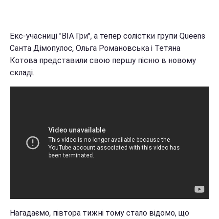
Екс-учасниці "ВІА Гри", а тепер солістки групи Queens
Санта Дімопулос, Ольга Романовська і Тетяна
Котова представили свою першу пісню в новому
складі.
Нагадаємо, півтора тижні тому стало відомо, що