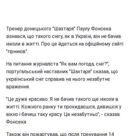
Тренер донецького "Шахтаря" Паулу Фонсека
зізнався, що такого снігу, як в Україні, він не бачив
ніколи в житті. Про це йдеться на офіційному сайті
"гірників".
На питання журналіста "Як вам погода, сніг?",
португальський наставник "Шахтаря" сказав, що
український сніг справив на нього незабутнє
враження.
"Це дуже красиво. Я не бачив такого ще ніколи в
житті. Кожного ранку ти прокидаєшся, дивишся у
вікно і бачиш таку красу. Це незабутньо", - сказав
Фонсека.
Також він пожартував, що після тренування 14