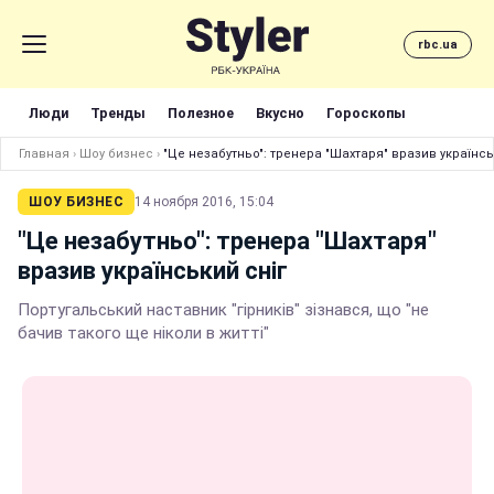
rbc.ua
Люди
Тренды
Полезное
Вкусно
Гороскопы
Главная
›
Шоу бизнес
›
"Це незабутньо": тренера "Шахтаря" вразив українсь
ШОУ БИЗНЕС
14 ноября 2016, 15:04
"Це незабутньо": тренера "Шахтаря"
вразив український сніг
Португальський наставник "гірників" зізнався, що "не
бачив такого ще ніколи в житті"