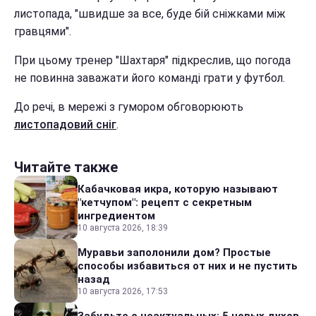
листопада, "швидше за все, буде бій сніжками між
гравцями".
При цьому тренер "Шахтаря" підкреслив, що погода
не повинна заважати його команді грати у футбол.
До речі, в мережі з гумором обговорюють
листопадовий сніг
.
Читайте также
Кабачковая икра, которую называют
"кетчупом": рецепт с секретным
ингредиентом
10 августа 2026, 18:39
Муравьи заполонили дом? Простые
способы избавиться от них и не пустить
назад
10 августа 2026, 17:53
Забудьте о неактуальных: 5 новых духов