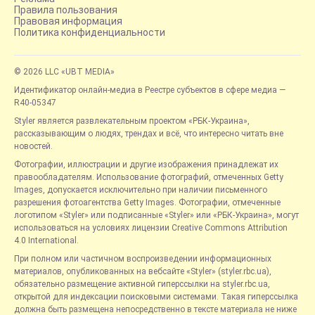
Правила пользования
Правовая информация
Политика конфиденциальности
© 2026 LLC «UBT MEDIA»
Идентификатор онлайн-медиа в Реестре субъектов в сфере медиа —
R40-05347
Styler является развлекательным проектом «РБК-Украина»,
рассказывающим о людях, трендах и всё, что интересно читать вне
новостей.
Фотографии, иллюстрации и другие изображения принадлежат их
правообладателям. Использование фотографий, отмеченных Getty
Images, допускается исключительно при наличии письменного
разрешения фотоагентства Getty Images. Фотографии, отмеченные
логотипом «Styler» или подписанные «Styler» или «РБК-Украина», могут
использоваться на условиях лицензии Creative Commons Attribution
4.0 International.
При полном или частичном воспроизведении информационных
материалов, опубликованных на вебсайте «Styler» (styler.rbc.ua),
обязательно размещение активной гиперссылки на styler.rbc.ua,
открытой для индексации поисковыми системами. Такая гиперссылка
должна быть размещена непосредственно в тексте материала не ниже