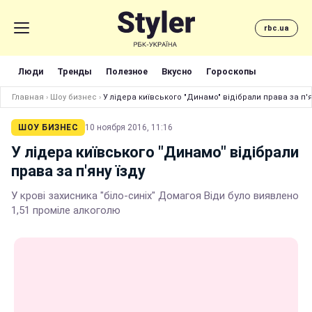
rbc.ua
Люди
Тренды
Полезное
Вкусно
Гороскопы
Главная
›
Шоу бизнес
›
У лідера київського "Динамо" відібрали права за п'я
ШОУ БИЗНЕС
10 ноября 2016, 11:16
У лідера київського "Динамо" відібрали
права за п'яну їзду
У крові захисника "біло-синіх" Домагоя Віди було виявлено
1,51 проміле алкоголю