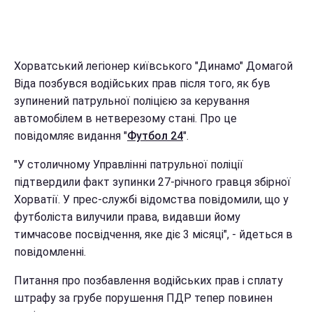
Хорватський легіонер київського "Динамо" Домагой
Віда позбувся водійських прав після того, як був
зупинений патрульної поліцією за керування
автомобілем в нетверезому стані. Про це
повідомляє видання "
Футбол 24
".
"У столичному Управлінні патрульної поліції
підтвердили факт зупинки 27-річного гравця збірної
Хорватії. У прес-службі відомства повідомили, що у
футболіста вилучили права, видавши йому
тимчасове посвідчення, яке діє 3 місяці", - йдеться в
повідомленні.
Питання про позбавлення водійських прав і сплату
штрафу за грубе порушення ПДР тепер повинен