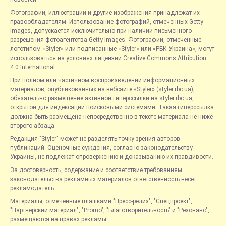
Фотографии, иллюстрации и другие изображения принадлежат их
правообладателям. Использование фотографий, отмеченных Getty
Images, допускается исключительно при наличии письменного
разрешения фотоагентства Getty Images. Фотографии, отмеченные
логотипом «Styler» или подписанные «Styler» или «РБК-Украина», могут
использоваться на условиях лицензии Creative Commons Attribution
4.0 International.
При полном или частичном воспроизведении информационных
материалов, опубликованных на вебсайте «Styler» (styler.rbc.ua),
обязательно размещение активной гиперссылки на styler.rbc.ua,
открытой для индексации поисковыми системами. Такая гиперссылка
должна быть размещена непосредственно в тексте материала не ниже
второго абзаца.
Редакция "Styler" может не разделять точку зрения авторов
публикаций. Оценочные суждения, согласно законодательству
Украины, не подлежат опровержению и доказыванию их правдивости.
За достоверность, содержание и соответствие требованиям
законодательства рекламных материалов ответственность несет
рекламодатель.
Материалы, отмеченные плашками "Пресс-релиз", "Спецпроект",
"Партнерский материал", "Promo", "Благотворительность" и "Резонанс",
размещаются на правах рекламы.