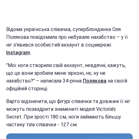
Відома українська співачка, суперблондинка Оля
Полякова повідомила про небувале нахабство – у її
ніг з'явився особистий аккаунт в соцмережі
Instagram
.
"Мої ноги створили свій аккаунт, невдячні, кажуть,
що це вони зробили мене зіркою, нє, ну не
нахабство?" – написала 34-річна
Полякова
на своїй
офіційній сторінці.
Варто відзначити, що фігурі співачки та довжині її ніг
можуть позаздрити знамениті моделі Victoria's
Secret. При зрості 180 см, ноги займають більшу
частину тіла співачки - 127 см.