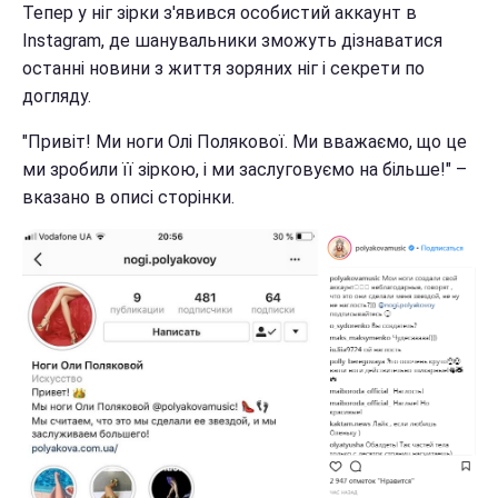
Тепер у ніг зірки з'явився особистий аккаунт в
Instagram, де шанувальники зможуть дізнаватися
останні новини з життя зоряних ніг і секрети по
догляду.
"Привіт! Ми ноги Олі Полякової. Ми вважаємо, що це
ми зробили її зіркою, і ми заслуговуємо на більше!" –
вказано в описі сторінки.