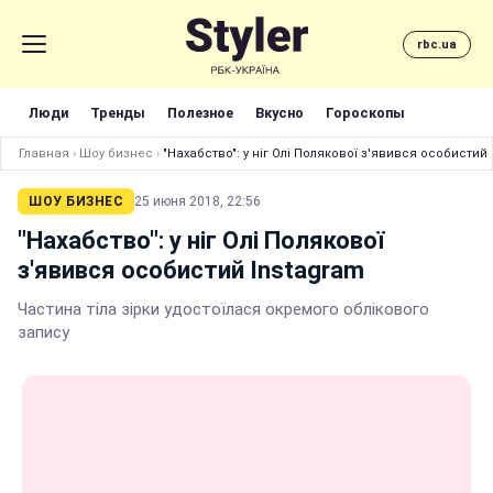
rbc.ua
Люди
Тренды
Полезное
Вкусно
Гороскопы
Главная
›
Шоу бизнес
›
"Нахабство": у ніг Олі Полякової з'явився особистий
ШОУ БИЗНЕС
25 июня 2018, 22:56
"Нахабство": у ніг Олі Полякової
з'явився особистий Instagram
Частина тіла зірки удостоїлася окремого облікового
запису