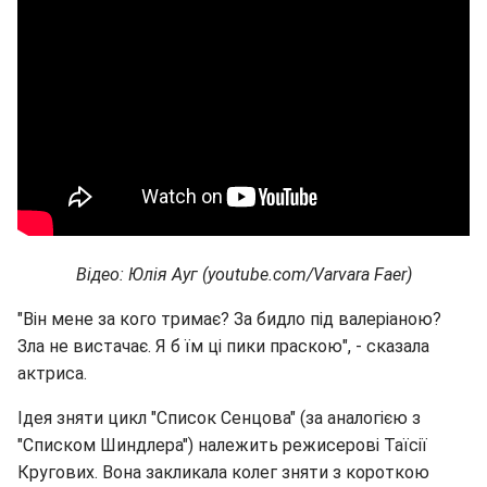
Відео: Юлія Ауг (youtube.com/Varvara Faer)
"Він мене за кого тримає? За бидло під валеріаною?
Зла не вистачає. Я б їм ці пики праскою", - сказала
актриса.
Ідея зняти цикл "Список Сенцова" (за аналогією з
"Списком Шиндлера") належить режисерові Таїсії
Кругових. Вона закликала колег зняти з короткою