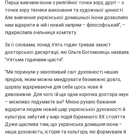
Перші вивчали ікони з релігійної точки зору, другі – з
точки зору техніки виконання та художньої цінності.
Але вивчення української домашньої ікони дозволило
нам відкрити в ній і новий напрям – філософський", –
підкреслила очільниця комітету.
За її словами, понад п’ять годин тривав захист
докторської дисертації, які Ольга Богомолець назвала
"п'ятьма годинами щастя".
"Ми поринули у захопливий світ духовності наших
предків, яким можна мандрувати безмежно довго,
щоразу відкриваючи для себе щось нове й
дивовижне. Для чого їй ще одна корочка доктора наук
– можливо подумаєте ви? Мною рухало бажання
відкрити людям новий шар української духовності й
культури, забутий у вирі подій буремного ХХ століття.
Дуже щаслива тим, що українська домашня ікона –
наша духовність, історія та культура, які формували й