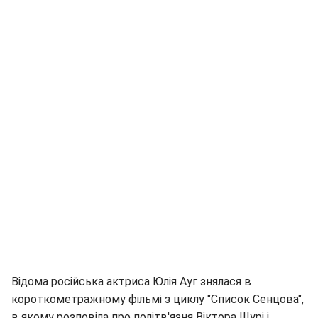
Відома російська актриса Юлія Ауг знялася в
короткометражному фільмі з циклу "Список Сенцова",
в якому розповіла про політв'язня Віктора Шурі і