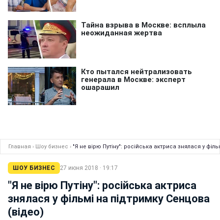
Главная
›
Шоу бизнес
›
"Я не вірю Путіну": російська актриса знялася у філ
ШОУ БИЗНЕС
27 июня 2018 · 19:17
"Я не вірю Путіну": російська актриса
знялася у фільмі на підтримку Сенцова
(відео)