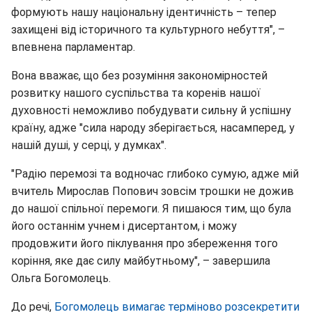
формують нашу національну ідентичність – тепер
захищені від історичного та культурного небуття", –
впевнена парламентар.
Вона вважає, що без розуміння закономірностей
розвитку нашого суспільства та коренів нашої
духовності неможливо побудувати сильну й успішну
країну, адже "сила народу зберігається, насамперед, у
нашій душі, у серці, у думках".
"Радію перемозі та водночас глибоко сумую, адже мій
вчитель Мирослав Попович зовсім трошки не дожив
до нашої спільної перемоги. Я пишаюся тим, що була
його останнім учнем і дисертантом, і можу
продовжити його піклування про збереження того
коріння, яке дає силу майбутньому", – завершила
Ольга Богомолець.
До речі,
Богомолець вимагає терміново розсекретити