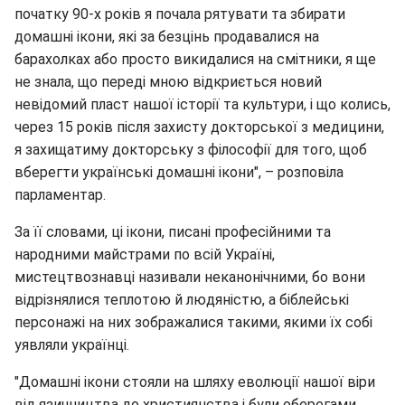
початку 90-х років я почала рятувати та збирати
домашні ікони, які за безцінь продавалися на
барахолках або просто викидалися на смітники, я ще
не знала, що переді мною відкриється новий
невідомий пласт нашої історії та культури, і що колись,
через 15 років після захисту докторської з медицини,
я захищатиму докторську з філософії для того, щоб
вберегти українські домашні ікони", – розповіла
парламентар.
За її словами, ці ікони, писані професійними та
народними майстрами по всій Україні,
мистецтвознавці називали неканонічними, бо вони
відрізнялися теплотою й людяністю, а біблейські
персонажі на них зображалися такими, якими їх собі
уявляли українці.
"Домашні ікони стояли на шляху еволюції нашої віри
від язичництва до християнства і були оберегами