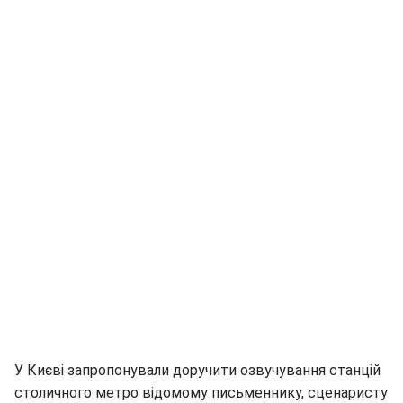
У Києві запропонували доручити озвучування станцій
столичного метро відомому письменнику, сценаристу