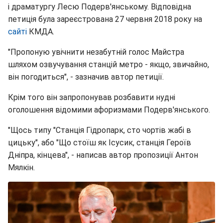
і драматургу Лесю Подерв'янському. Відповідна
петиція була зареєстрована 27 червня 2018 року на
сайті
КМДА.
"Пропоную увічнити незабутній голос Майстра
шляхом озвучування станцій метро - якщо, звичайно,
він погодиться", - зазначив автор петиції.
Крім того він запропонував розбавити нудні
оголошення відомими афоризмами Подерв'янського.
"Щось типу "Станція Гідропарк, сто чортів жабі в
цицьку", або "Що стоїш як Ісусик, станція Героїв
Дніпра, кінцева", - написав автор пропозиції Антон
Мялкін.