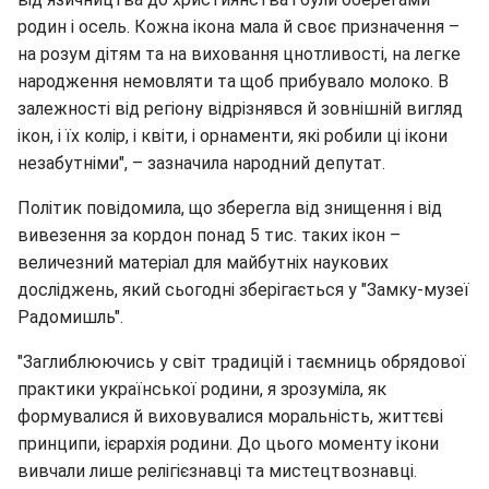
родин і осель. Кожна ікона мала й своє призначення –
на розум дітям та на виховання цнотливості, на легке
народження немовляти та щоб прибувало молоко. В
залежності від регіону відрізнявся й зовнішній вигляд
ікон, і їх колір, і квіти, і орнаменти, які робили ці ікони
незабутніми", – зазначила народний депутат.
Політик повідомила, що зберегла від знищення і від
вивезення за кордон понад 5 тис. таких ікон –
величезний матеріал для майбутніх наукових
досліджень, який сьогодні зберігається у "Замку-музеї
Радомишль".
"Заглиблюючись у світ традицій і таємниць обрядової
практики української родини, я зрозуміла, як
формувалися й виховувалися моральність, життєві
принципи, ієрархія родини. До цього моменту ікони
вивчали лише релігієзнавці та мистецтвознавці.