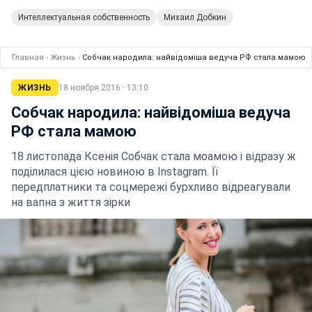
Интеллектуальная собственность
Михаил Добкин
Главная
›
Жизнь
›
Собчак народила: найвідоміша ведуча РФ стала мамою
ЖИЗНЬ
18 ноября 2016 · 13:10
Собчак народила: найвідоміша ведуча
РФ стала мамою
18 листопада Ксенія Собчак стала моамою і відразу ж
поділилася цією новиною в Instagram. Її
передплатники та соцмережі бурхливо відреагували
на вапна з життя зірки