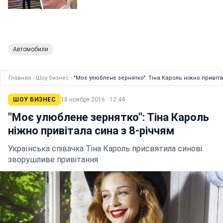
Автомобили
Главная
›
Шоу бизнес
›
"Моє улюблене зернятко": Тіна Кароль ніжно привіта
ШОУ БИЗНЕС
18 ноября 2016 · 12:44
"Моє улюблене зернятко": Тіна Кароль
ніжно привітала сина з 8-річчям
Українська співачка Тіна Кароль присвятила синові
зворушливе привітання