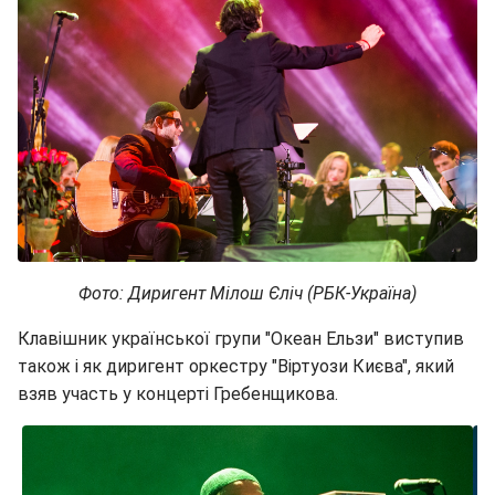
Фото: Диригент Мілош Єліч (РБК-Україна)
Клавішник української групи "Океан Ельзи" виступив
також і як диригент оркестру "Віртуози Києва", який
взяв участь у концерті Гребенщикова.