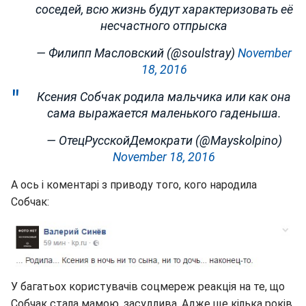
соседей, всю жизнь будут характеризовать её
несчастного отпрыска
— Филипп Масловский (@soulstray)
November
18, 2016
Ксения Собчак родила мальчика или как она
сама выражается маленького гаденыша.
— ОтецРусскойДемократи (@Mayskolpino)
November 18, 2016
А ось і коментарі з приводу того, кого народила
Собчак:
У багатьох користувачів соцмереж реакція на те, що
Собчак стала мамою, засудлива. Адже ще кілька років