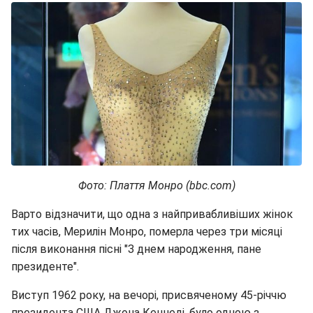
Фото: Плаття Монро (bbc.com)
Варто відзначити, що одна з найпривабливіших жінок
тих часів, Мерилін Монро, померла через три місяці
після виконання пісні "З днем народження, пане
президенте".
Виступ 1962 року, на вечорі, присвяченому 45-річчю
президента США Джона Кеннеді, було одною з