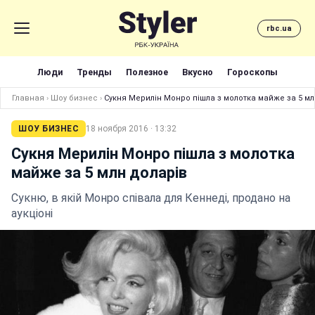
rbc.ua
Люди
Тренды
Полезное
Вкусно
Гороскопы
Главная
›
Шоу бизнес
›
Сукня Мерилін Монро пішла з молотка майже за 5 мл
ШОУ БИЗНЕС
18 ноября 2016 · 13:32
Сукня Мерилін Монро пішла з молотка
майже за 5 млн доларів
Сукню, в якій Монро співала для Кеннеді, продано на
аукціоні