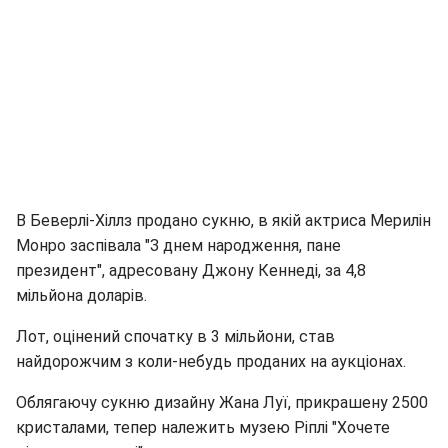
В Беверлі-Хіллз продано сукню, в якій актриса Мерилін
Монро заспівала "З днем народження, пане
президент", адресовану Джону Кеннеді, за 4,8
мільйона доларів.
Лот, оцінений спочатку в 3 мільйони, став
найдорожчим з коли-небудь проданих на аукціонах.
Облягаючу сукню дизайну Жана Луї, прикрашену 2500
кристалами, тепер належить музею Ріплі "Хочете