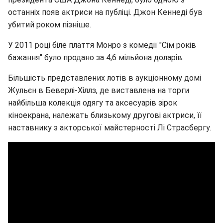
останніх появ актриси на публіці. Джон Кеннеді був
убитий роком пізніше.
У 2011 році біле плаття Монро з комедії "Сім років
бажання" було продано за 4,6 мільйона доларів.
Більшість представлених лотів в аукціонному домі
Жульєн в Беверлі-Хіллз, де виставлена на торги
найбільша колекція одягу та аксесуарів зірок
кіноекрана, належать близькому другові актриси, її
наставнику з акторської майстерності Лі Страсбергу.