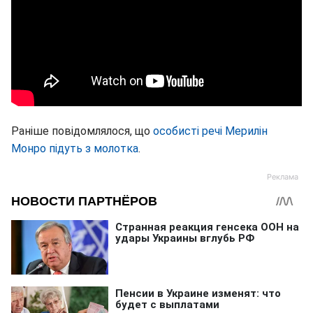
Раніше повідомлялося, що
особисті речі Мерилін
Монро підуть з молотка
.