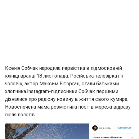
Ксенія Собчак народила первістка в підмосковній
клініці вранці 18 листопада. Російська телезірка і її
чоловік, актор Максим Віторган, стали батьками
хлопчика.Instagram-підписники Собчак першими
дізналися про радісну новину в життя свого кумира.
Новоспечена мама розмістила пост в мережі відразу
після пологів.