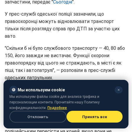
запчастини, передає "
Сьогодні
".
У прес-службі одеської поліції зазначили, що
правоохоронці можуть відновлювати транспорт
тільки після розгляду справ про ДТП за участю цих
авто.
"Скільки б ні було службового транспорту — 40, 80 або
150, його завжди не вистачає. Функції охорони
правопорядку від цього не страждають, в місті є як
піші, так і автопатрулі", — розповіли в прес-службі
одеських патрульних.
При цьому екс-глава одеських патрульних Богдан
🍪
Мы используем cookie
✕
Федун заявив, що "копи" "нормально їздили" і поломок
Мы используем файлы cookie для анализа трафика и
персонализации контента. Прочитайте нашу Политику
не було.
конфиденциальности.
Подробнее
Одесити вкрай негативно відреагували на
Отклонить
Принять все
оприлюднену "кладовище" і запропонували
поліцейським пересісти на коней, якщо вони не