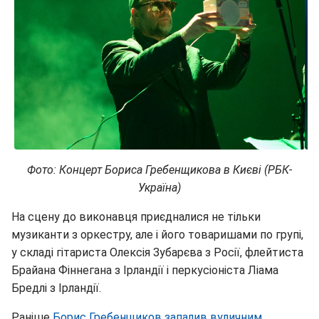
Фото: Концерт Бориса Гребенщикова в Києві (РБК-
Україна)
На сцену до виконавця приєдналися не тільки
музиканти з оркестру, але і його товаришами по групі,
у складі гітариста Олексія Зубарєва з Росії, флейтиста
Брайана Фіннегана з Ірландії і перкусіоніста Ліама
Бредлі з Ірландії.
Раніше
Борис Гребенщиков запалив вуличним