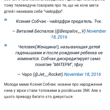
тому телеведуча говорила про те, що не хоче мати
дітей і називала себе "чайлдфрі".
Ксения Собчак - чайлдфри предатель. Тчк.
— Виталий Беспалов (@Bespalov__V)
November
18, 2016
Человек(Женщина!), называющая детей
гаденышами и после рождения ребенка не
изменится. Собчак дискредитирует само
понятие "МАТЕРИ", тфху
— Чаро (@Jet__Rocket)
November 18, 2016
Молода мама Ксенія Собчак: новини про народження
сина у зірки стали топовими в російських ЗМІ. Але з
цього приводу багато хто дивується.