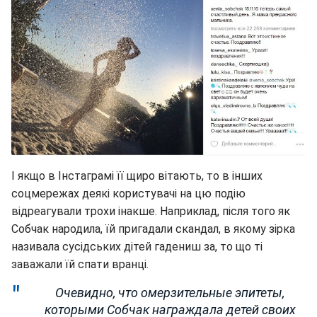
І якщо в Інстаграмі її щиро вітають, то в інших
соцмережах деякі користувачі на цю подію
відреагували трохи інакше. Наприклад, після того як
Собчак народила, їй пригадали скандал, в якому зірка
називала сусідських дітей гадениш за, то що ті
заважали їй спати вранці.
Очевидно, что омерзительные эпитеты,
которыми Собчак награждала детей своих