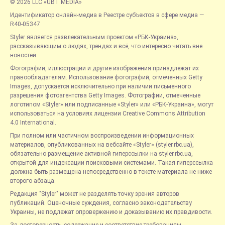
© 2026 LLC «UBT MEDIA»
Идентификатор онлайн-медиа в Реестре субъектов в сфере медиа —
R40-05347
Styler является развлекательным проектом «РБК-Украина»,
рассказывающим о людях, трендах и всё, что интересно читать вне
новостей.
Фотографии, иллюстрации и другие изображения принадлежат их
правообладателям. Использование фотографий, отмеченных Getty
Images, допускается исключительно при наличии письменного
разрешения фотоагентства Getty Images. Фотографии, отмеченные
логотипом «Styler» или подписанные «Styler» или «РБК-Украина», могут
использоваться на условиях лицензии Creative Commons Attribution
4.0 International.
При полном или частичном воспроизведении информационных
материалов, опубликованных на вебсайте «Styler» (styler.rbc.ua),
обязательно размещение активной гиперссылки на styler.rbc.ua,
открытой для индексации поисковыми системами. Такая гиперссылка
должна быть размещена непосредственно в тексте материала не ниже
второго абзаца.
Редакция "Styler" может не разделять точку зрения авторов
публикаций. Оценочные суждения, согласно законодательству
Украины, не подлежат опровержению и доказыванию их правдивости.
За достоверность, содержание и соответствие требованиям