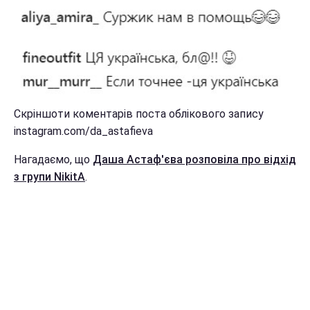
Скріншоти коментарів поста облікового запису
instagram.com/da_astafieva
Нагадаємо, що
Даша Астаф'єва розповіла про відхід
з групи NikitA
.