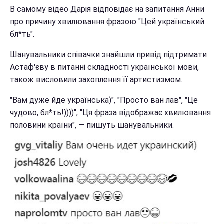
В самому відео Дарія відповідає на запитання Анни
про причину хвилювання фразою "Цей український
бл*ть".
Шанувальники співачки знайшли привід підтримати
Астаф'єву в питанні складності української мови,
також висловили захоплення її артистизмом.
"Вам дуже йде українська)", "Просто ван лав", "Це
чудово, бл*ть!))))", "Ця фраза відображає хвилювання
половини країни", — пишуть шанувальники.