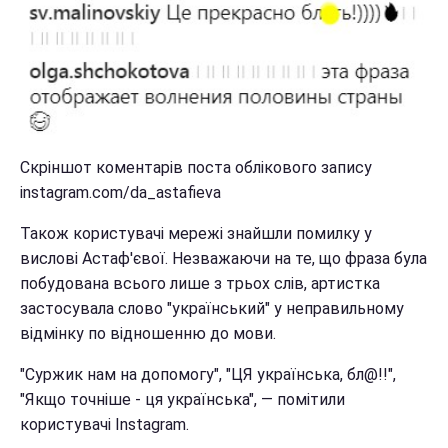
Скріншот коментарів поста облікового запису
instagram.com/da_astafieva
Також користувачі мережі знайшли помилку у
вислові Астаф'євої. Незважаючи на те, що фраза була
побудована всього лише з трьох слів, артистка
застосувала слово "український" у неправильному
відмінку по відношенню до мови.
"Суржик нам на допомогу", "ЦЯ українська, бл@!!",
"Якщо точніше - ця украïнська", — помітили
користувачі Instagram.