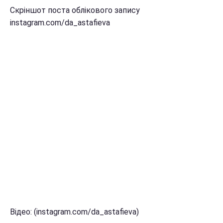
Скріншот поста облікового запису
instagram.com/da_astafieva
Відео: (instagram.com/da_astafieva)