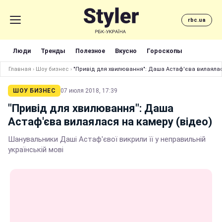
rbc.ua
Люди
Тренды
Полезное
Вкусно
Гороскопы
Главная
›
Шоу бизнес
›
"Привід для хвилювання": Даша Астаф'єва вилаялас
ШОУ БИЗНЕС
07 июля 2018, 17:39
"Привід для хвилювання": Даша
Астаф'єва вилаялася на камеру (відео)
Шанувальники Даші Астаф'євої викрили її у неправильній
українській мові