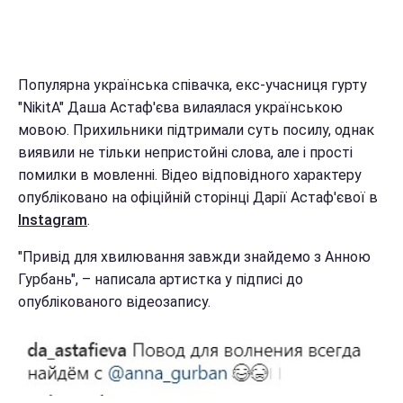
Популярна українська співачка, екс-учасниця гурту
"NikitA" Даша Астаф'єва вилаялася українською
мовою. Прихильники підтримали суть посилу, однак
виявили не тільки непристойні слова, але і прості
помилки в мовленні. Відео відповідного характеру
опубліковано на офіційній сторінці Дарії Астаф'євої в
Instagram
.
"Привід для хвилювання завжди знайдемо з Анною
Гурбань", – написала артистка у підписі до
опублікованого відеозапису.