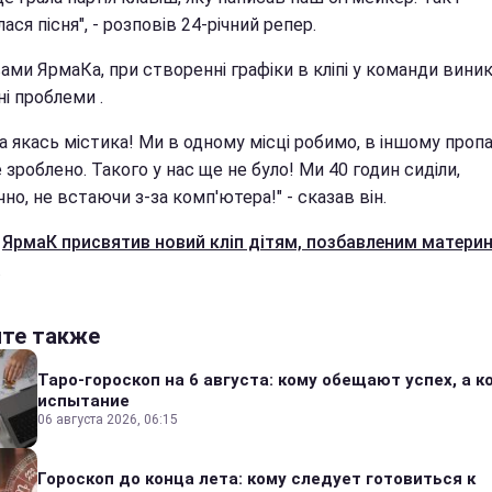
ася пісня", - розповів 24-річний репер.
ами ЯрмаКа, при створенні графіки в кліпі у команди вини
і проблеми .
а якась містика! Ми в одному місці робимо, в іншому пропа
зроблено. Такого у нас ще не було! Ми 40 годин сиділи,
но, не встаючи з-за комп'ютера!" - сказав він.
е
ЯрмаК присвятив новий кліп дітям, позбавленим материн
.
йте также
Таро-гороскоп на 6 августа: кому обещают успех, а ко
испытание
06 августа 2026, 06:15
Гороскоп до конца лета: кому следует готовиться к