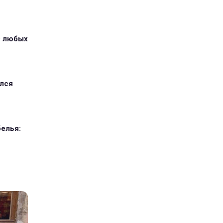
з любых
ился
елья: