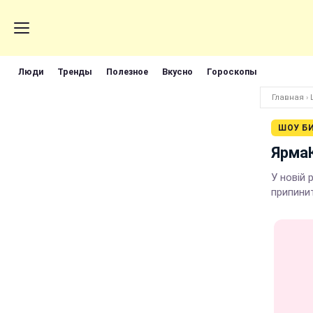
Люди
Тренды
Полезное
Вкусно
Гороскопы
Главная
›
ШОУ Б
ЯрмаК
У новій
припини