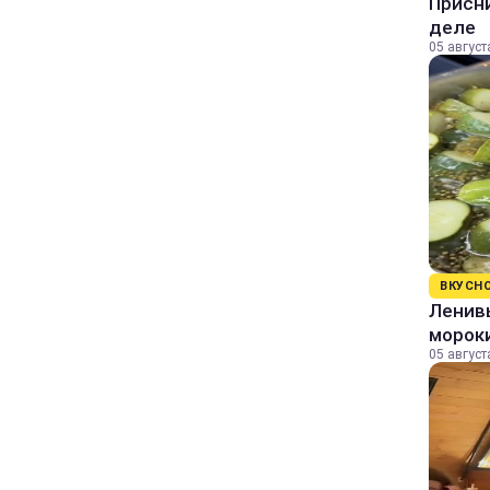
Присни
деле
05 август
ВКУСН
Ленивы
морок
05 август