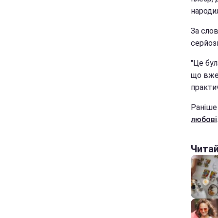
народил
За слов
серйозн
"Це бул
що вже 
практич
Раніш
любові
Чита