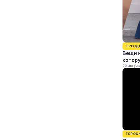
ТРЕНД
Вещи к
котор
05 август
ГОРОС