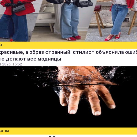
Ы
расивые, а образ странный: стилист объяснила ошиб
ую делают все модницы
а 2026, 15:52
КОПЫ