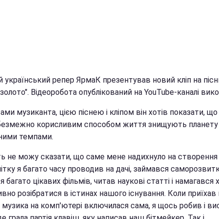
й український репер ЯрмаК презентував новий кліп на піс
золото". Відеоробота опублікований на YouTube-каналі вик
ами музиканта, цією піснею і кліпом він хотів показати, щ
безмежно корисливим способом життя знищують планету
ними темпами.
ть не можу сказати, що саме мене надихнуло на створення 
Влітку я багато часу проводив на дачі, займався саморозвит
 багато цікавих фільмів, читав наукові статті і намагався 
вно розібратися в істинах нашого існування. Коли приїхав 
, музика на комп'ютері включилася сама, я щось робив і в
де грала партія клавіш, яку написав наш бітмейкер. Так і