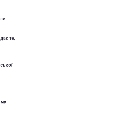
кли
дає те,
ської
му -