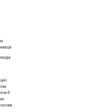
ню
онавця.
о люди
цієї
ком,
хоча б
на
искочив