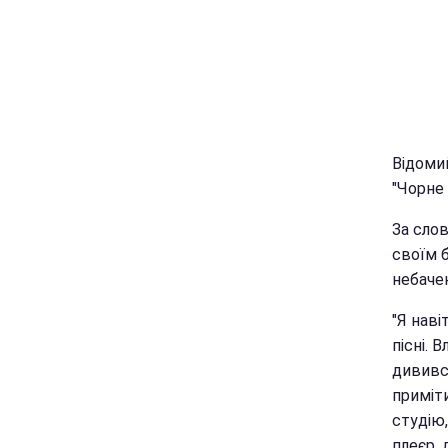
Відоми
"Чорне 
За слов
своїм 
небаче
"Я наві
пісні. 
дивився
приміти
студію
плеєр, 