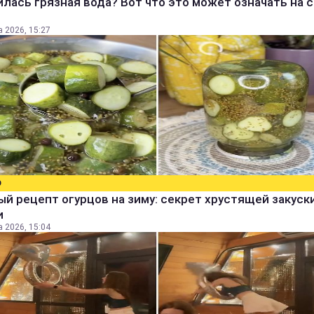
лась грязная вода? Вот что это может означать на 
а 2026, 15:27
О
й рецепт огурцов на зиму: секрет хрустящей закуск
и
а 2026, 15:04