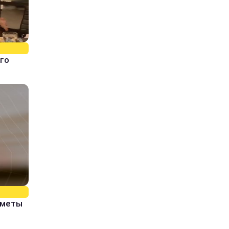
го
иметы