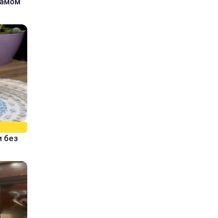
самом
и без