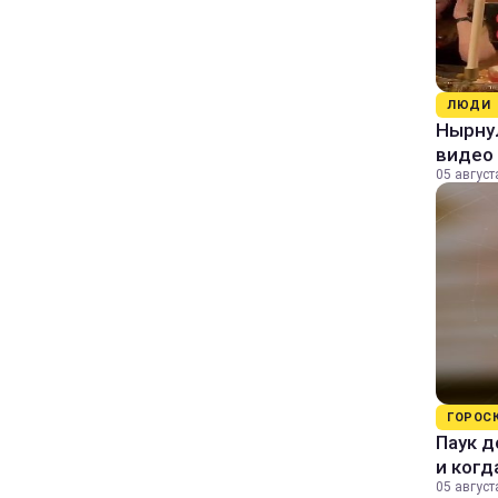
ЛЮДИ
Нырнул
видео
05 август
ГОРОС
Паук д
и когд
05 август