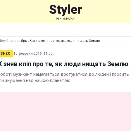
Шоу бизнес
›
ЯрмаК зняв кліп про те, як люди нищать Землю
ИЗНЕС
10 февраля 2016, 11:50
 зняв кліп про те, як люди нищать Землю
 роботі музикант намагається достукатися до людей і просить
ти знущання над нашою планетою