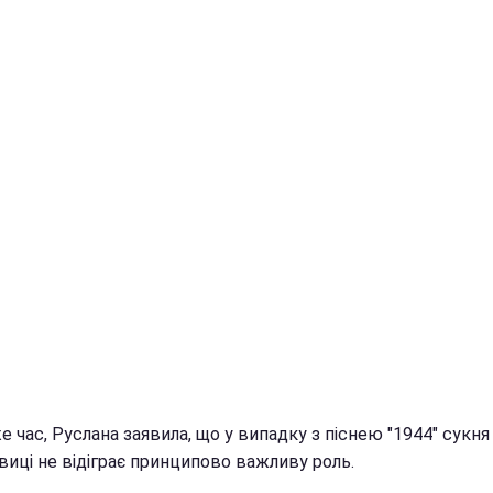
е час, Руслана заявила, що у випадку з піснею "1944" сукня
виці не відіграє принципово важливу роль.