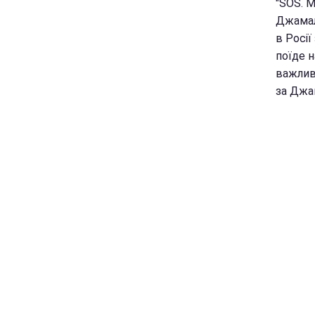
"SOS. М
Джамалу
в Росі
поїде 
важливо
за Джа