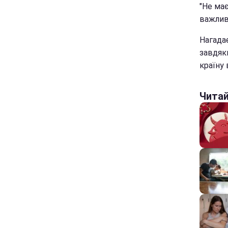
"Не має
важлива
Нагада
завдяк
країну
Чита