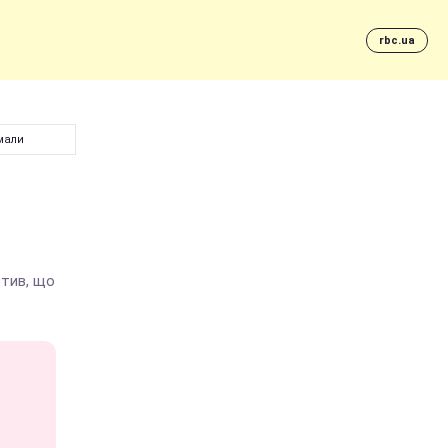
rbc.ua
мали
стив, що