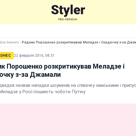
Шоу бизнес
›
Радник Порошенко розкритикував Меладзе і Сердючку з-за Джа
ИЗНЕС
22 февраля 2016, 08:31
к Порошенко розкритикував Меладзе і
ючку з-за Джамали
дведєв назвав нападки шоуменів на співачку хамськими і припу
 Меладзе у Росії пошиють чоботи Путіну