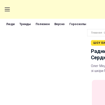
Люди
Тренды
Полезное
Вкусно
Гороскопы
Главная
›
ШОУ Б
Радни
Серд
Олег Ме
зі шкіри