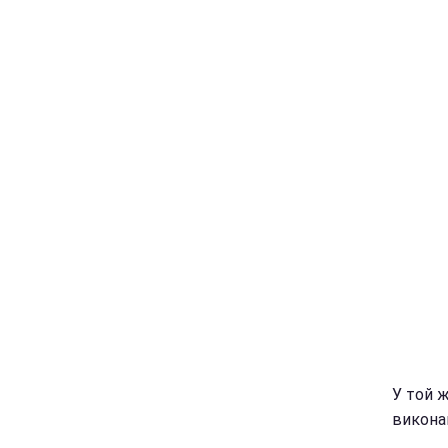
У той ж
викона