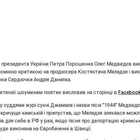
 президента України Петра Порошенка Олег Медведєв ви
громною критикою на продюсера Костянтина Меладзе і ви
єрки Сердючки Андрія Данилка.
ретензії шоуменам політик висловив на сторінці в
Faceboo
у суддями журі сукні Джамали і назви пісні "1944" Медвед
 кричуще хамській і припустив, що Меладзе злякався мож
ів для себе в РФ у разі, якщо пісня про депортацію кримсь
уде виконана на Євробаченні в Швеції.