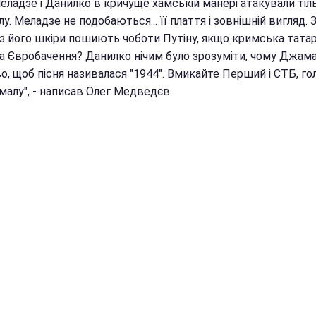
еладзе і Данилко в кричуще хамській манері атакували тіл
. Меладзе не подобаються... її плаття і зовнішній вигляд. 
ї з його шкіри пошиють чоботи Путіну, якщо кримська тата
на Євробачення? Данилко нічим було зрозуміти, чому Джама
, щоб пісня називалася "1944". Вмикайте Перший і СТБ, го
малу", - написав Олег Медведєв.