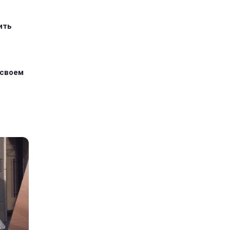
ить
 своем