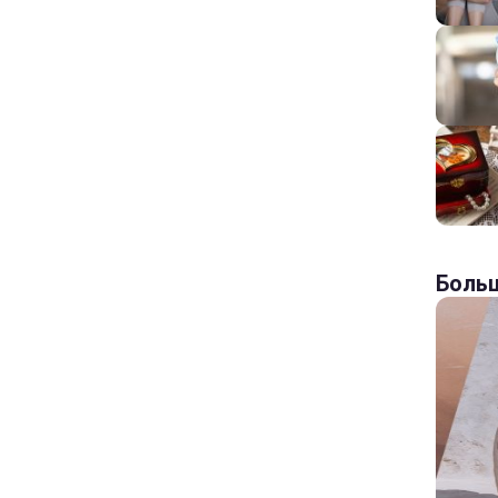
Больш