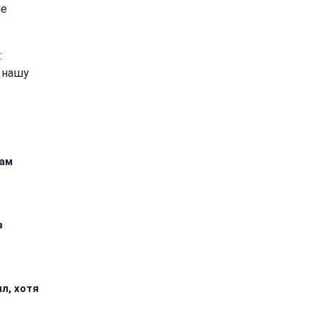
не
:
и нашу
кам
з
л, хотя