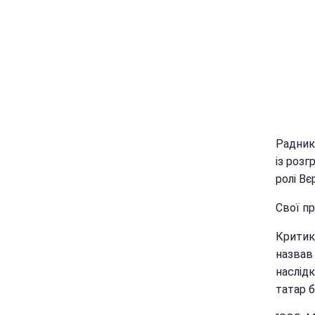
Радник
із роз
ролі В
Свої п
Критик
назвав
наслідк
татар б