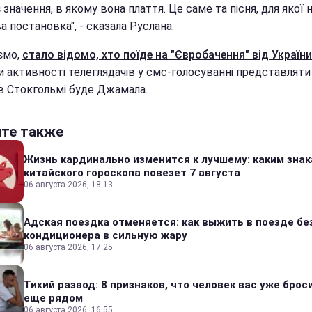
 значення, в якому вона плаття. Це саме та пісня, для якої 
 постановка", - сказала Руслана.
ємо,
стало відомо, хто поїде на "Євробачення" від України
и активності телеглядачів у смс-голосуванні представлят
 в Стокгольмі буде Джамала.
йте также
Жизнь кардинально изменится к лучшему: каким зна
китайского гороскопа повезет 7 августа
06 августа 2026, 18:13
Адская поездка отменяется: как выжить в поезде бе
кондиционера в сильную жару
06 августа 2026, 17:25
Тихий развод: 8 признаков, что человек вас уже броси
еще рядом
06 августа 2026, 16:55