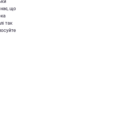
ьки
Знає, що
рка
лі так
лосуйте