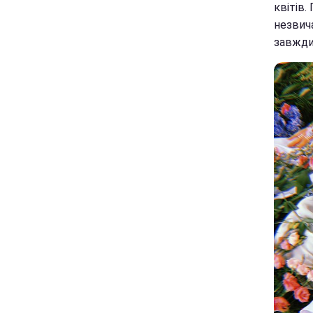
квітів.
незвича
завжди!