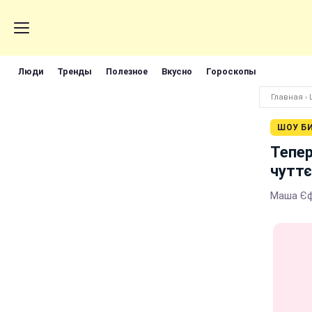
Люди
Тренды
Полезное
Вкусно
Гороскопы
Главная
›
ШОУ Б
Тепер
чуттє
Маша Єф