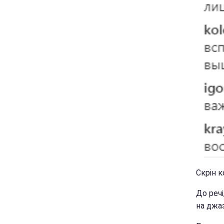
Скрін к
До реч
на джа