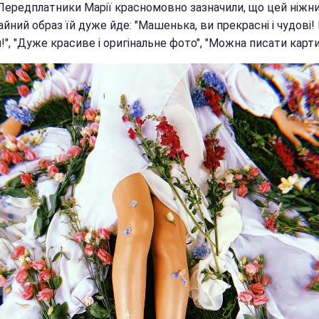
 Передплатники Марії красномовно зазначили, що цей ніжни
йний образ їй дуже йде: "Машенька, ви прекрасні і чудові! 
", "Дуже красиве і оригінальне фото", "Можна писати карти