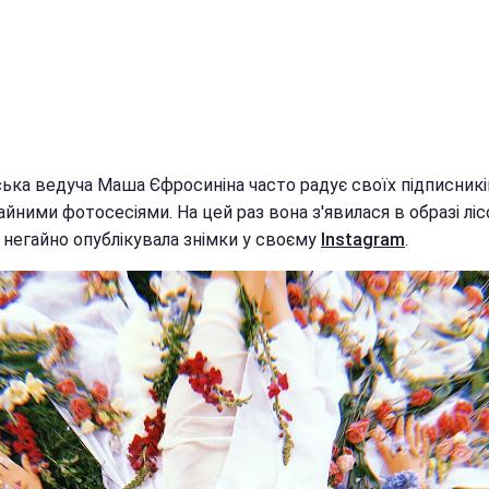
ська ведуча Маша Єфросиніна часто радує своїх підписникі
йними фотосесіями. На цей раз вона з'явилася в образі ліс
 негайно опублікувала знімки у своєму
Instagram
.