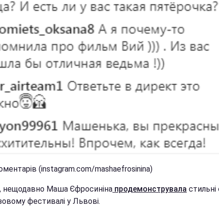
оментарів (instagram.com/mashaefrosinina)
і, нещодавно Маша Єфросиніна
продемонструвала
стильні
зовому фестивалі у Львові.