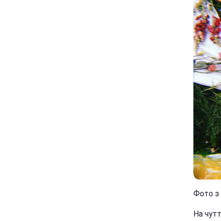
Фото з 
На чутт