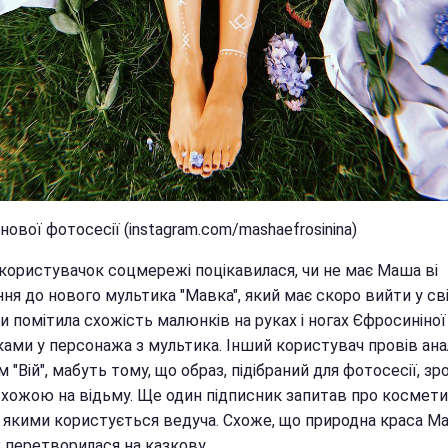
нової фотосесії (instagram.com/mashaefrosinina)
 користувачок соцмережі поцікавилася, чи не має Маша ві
я до нового мультика "Мавка", який має скоро вийти у сві
и помітила схожість малюнків на руках і ногах Єфросиніної
ами у персонажа з мультика. Інший користувач провів ана
 "Вій", мабуть тому, що образ, підібраний для фотосесії, зр
хожою на відьму. Ще один підписник запитав про космети
, якими користується ведуча. Схоже, що природна краса Ма
 перетворилася на казкову.