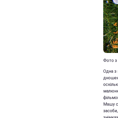
Фото з 
Одна з
дношенн
оскільк
малюнк
фільмом
Машу с
засоби
знімках