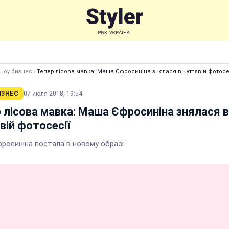
Шоу бизнес
›
Тепер лісова мавка: Маша Єфросиніна знялася в чуттєвій фотосе
ИЗНЕС
07 июля 2018, 19:54
 лісова мавка: Маша Єфросиніна знялася в
вій фотосесії
росиніна постала в новому образі