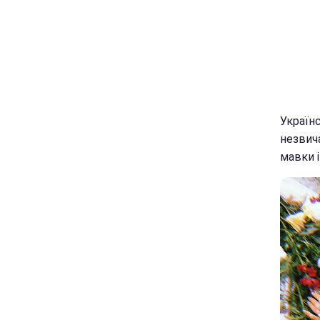
Україн
незвича
мавки і