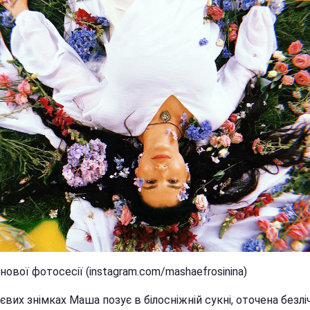
нової фотосесії (instagram.com/mashaefrosinina)
євих знімках Маша позує в білосніжній сукні, оточена безл