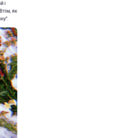
й і
Втім, як
ну".