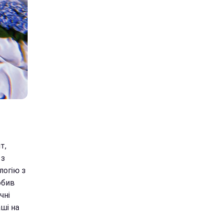
т,
 з
логію з
обив
чні
ші на