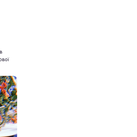
в
ової