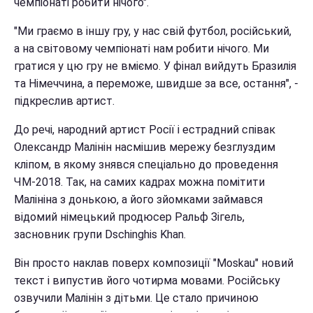
чемпіонаті робити нічого".
"Ми граємо в іншу гру, у нас свій футбол, російський,
а на світовому чемпіонаті нам робити нічого. Ми
гратися у цю гру не вміємо. У фінал вийдуть Бразилія
та Німеччина, а переможе, швидше за все, остання", -
підкреслив артист.
До речі, народний артист Росії і естрадний співак
Олександр Малінін насмішив мережу безглуздим
кліпом, в якому знявся спеціально до проведення
ЧМ-2018. Так, на самих кадрах можна помітити
Малініна з донькою, а його зйомками займався
відомий німецький продюсер Ральф Зігель,
засновник групи Dschinghis Khan.
Він просто наклав поверх композиції "Moskau" новий
текст і випустив його чотирма мовами. Російську
озвучили Малінін з дітьми. Це стало причиною