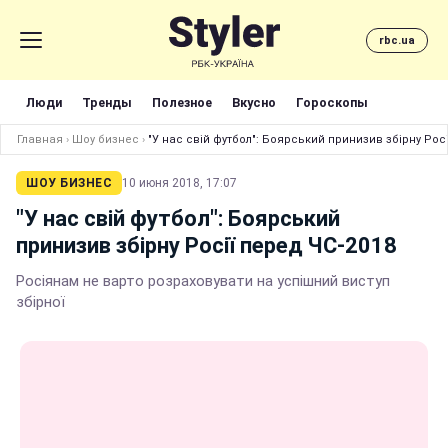
rbc.ua
Люди
Тренды
Полезное
Вкусно
Гороскопы
Главная
›
Шоу бизнес
›
"У нас свій футбол": Боярський принизив збірну Росі
ШОУ БИЗНЕС
10 июня 2018, 17:07
"У нас свій футбол": Боярський
принизив збірну Росії перед ЧС-2018
Росіянам не варто розраховувати на успішний виступ
збірної