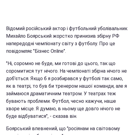
Відомий російський актор і футбольний уболівальник
Михайло Боярський жорстко принизив збірну РФ
напередодні чемпіонату світу з футболу. Про це
повідомляє "Бізнес Online".
"Ні, соромно не буде, ми готові до цього, так що
соромитися тут нічого. На чемпіонаті збірна нічого не
доб'ється. Якщо б я розбирався у футболі так само,
як в театрі, то був би тренером нашої команди, але я
займаюся драматичним театром. У театрах теж
бувають проблеми. Футбол, чесно кажучи, наше
хворе місце. Я думаю, в ньому ще довго нічого не
буде відбуватися", - сказав він.
Боярський впевнений, що "росіянам на світовому