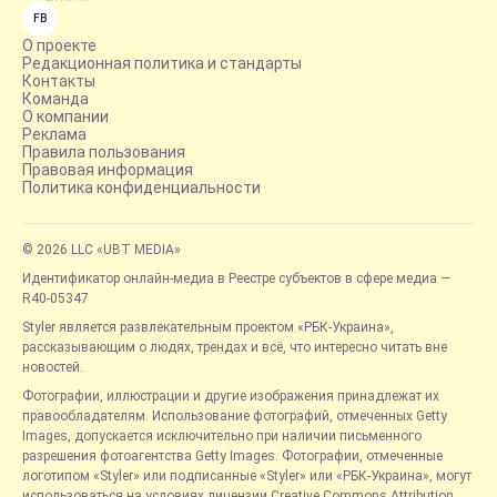
FB
О проекте
Редакционная политика и стандарты
Контакты
Команда
О компании
Реклама
Правила пользования
Правовая информация
Политика конфиденциальности
© 2026 LLC «UBT MEDIA»
Идентификатор онлайн-медиа в Реестре субъектов в сфере медиа —
R40-05347
Styler является развлекательным проектом «РБК-Украина»,
рассказывающим о людях, трендах и всё, что интересно читать вне
новостей.
Фотографии, иллюстрации и другие изображения принадлежат их
правообладателям. Использование фотографий, отмеченных Getty
Images, допускается исключительно при наличии письменного
разрешения фотоагентства Getty Images. Фотографии, отмеченные
логотипом «Styler» или подписанные «Styler» или «РБК-Украина», могут
использоваться на условиях лицензии Creative Commons Attribution