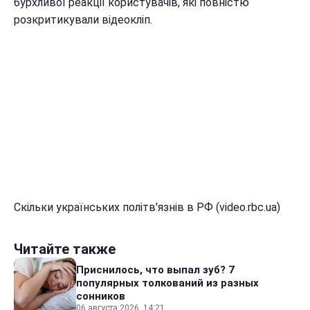
бурхливої реакції користувачів, які повністю
розкритикували відеокліп.
Скільки українських політв'язнів в РФ (video.rbc.ua)
Читайте также
Приснилось, что выпал зуб? 7
популярных толкований из разных
сонников
06 августа 2026, 14:21