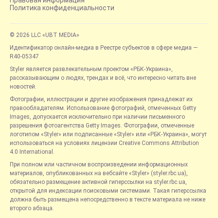
Правовая информация
Политика конфиденциальности
© 2026 LLC «UBT MEDIA»
Идентификатор онлайн-медиа в Реестре субъектов в сфере медиа —
R40-05347
Styler является развлекательным проектом «РБК-Украина»,
рассказывающим о людях, трендах и всё, что интересно читать вне
новостей.
Фотографии, иллюстрации и другие изображения принадлежат их
правообладателям. Использование фотографий, отмеченных Getty
Images, допускается исключительно при наличии письменного
разрешения фотоагентства Getty Images. Фотографии, отмеченные
логотипом «Styler» или подписанные «Styler» или «РБК-Украина», могут
использоваться на условиях лицензии Creative Commons Attribution
4.0 International.
При полном или частичном воспроизведении информационных
материалов, опубликованных на вебсайте «Styler» (styler.rbc.ua),
обязательно размещение активной гиперссылки на styler.rbc.ua,
открытой для индексации поисковыми системами. Такая гиперссылка
должна быть размещена непосредственно в тексте материала не ниже
второго абзаца.