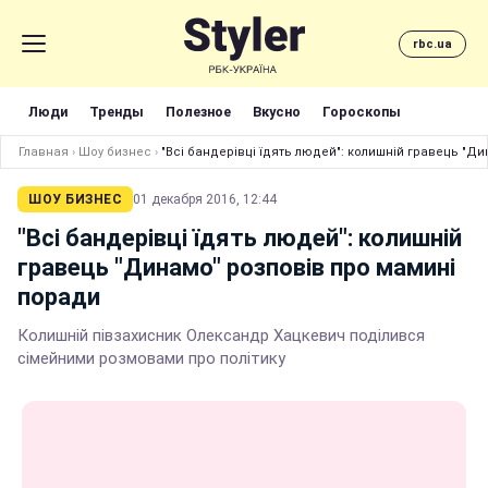
rbc.ua
Люди
Тренды
Полезное
Вкусно
Гороскопы
Главная
›
Шоу бизнес
›
"Всі бандерівці їдять людей": колишній гравець "Д
ШОУ БИЗНЕС
01 декабря 2016, 12:44
"Всі бандерівці їдять людей": колишній
гравець "Динамо" розповів про мамині
поради
Колишній півзахисник Олександр Хацкевич поділився
сімейними розмовами про політику