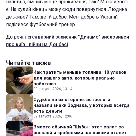
напевно, змінив місце проживання, так? Можливості
є. На худий кінець можу сюди повернутися. Людина
де живе? Там, де їй добре. Мені добре в Україні", -
поділився футбольний тренер.
До речі,
легендарний захисник "Динамо" висловився
про київ і війни на Донбасі
.
Читайте также
Как тратить меньше топлива: 10 уловок
для вашего авто, которые реально
работают
09 августа 2026, 13:14
Судьба на их стороне: астрологи
назвали знаки Зодиака, у которых всегда
есть деньги
09 августа 2026, 12:06
Вместо обычной "Шубы": этот салат со
свеклой и крабовыми палочками станет