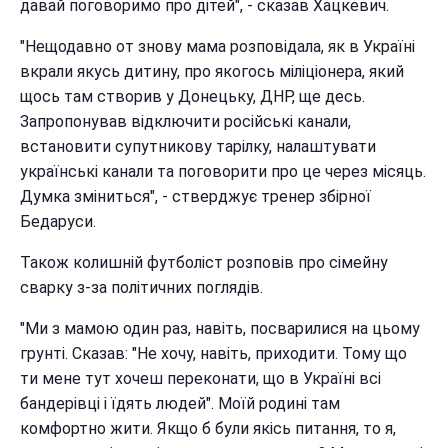
давай поговоримо про дітей", - сказав Хацкевич.
"Нещодавно от знову мама розповідала, як в Україні
вкрали якусь дитину, про якогось міліціонера, який
щось там створив у Донецьку, ДНР, ще десь.
Запропонував відключити російські канали,
встановити супутникову тарілку, налаштувати
українські канали та поговорити про це через місяць.
Думка зміниться", - стверджує тренер збірної
Бедаруси.
Також колишній футболіст розповів про сімейну
сварку з-за політичних поглядів.
"Ми з мамою один раз, навіть, посварилися на цьому
грунті. Сказав: "Не хочу, навіть, приходити. Тому що
ти мене тут хочеш переконати, що в Україні всі
бандерівці і їдять людей". Моїй родині там
комфортно жити. Якщо б були якісь питання, то я,