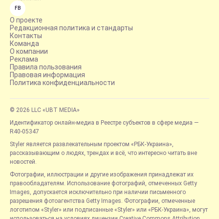
FB
О проекте
Редакционная политика и стандарты
Контакты
Команда
О компании
Реклама
Правила пользования
Правовая информация
Политика конфиденциальности
© 2026 LLC «UBT MEDIA»
Идентификатор онлайн-медиа в Реестре субъектов в сфере медиа —
R40-05347
Styler является развлекательным проектом «РБК-Украина»,
рассказывающим о людях, трендах и всё, что интересно читать вне
новостей.
Фотографии, иллюстрации и другие изображения принадлежат их
правообладателям. Использование фотографий, отмеченных Getty
Images, допускается исключительно при наличии письменного
разрешения фотоагентства Getty Images. Фотографии, отмеченные
логотипом «Styler» или подписанные «Styler» или «РБК-Украина», могут
использоваться на условиях лицензии Creative Commons Attribution