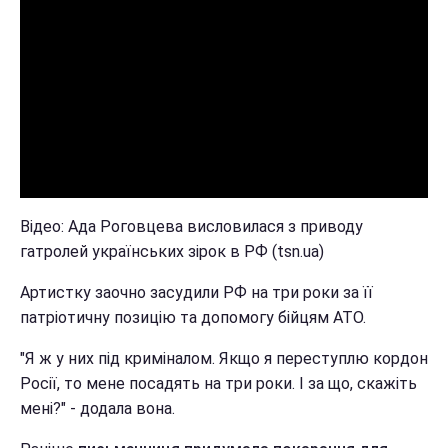
Відео: Ада Роговцева висловилася з приводу
гатролей українських зірок в РФ (tsn.ua)
Артистку заочно засудили РФ на три роки за її
патріотичну позицію та допомогу бійцям АТО.
"Я ж у них під криміналом. Якщо я переступлю кордон
Росії, то мене посадять на три роки. І за що, скажіть
мені?" - додала вона.