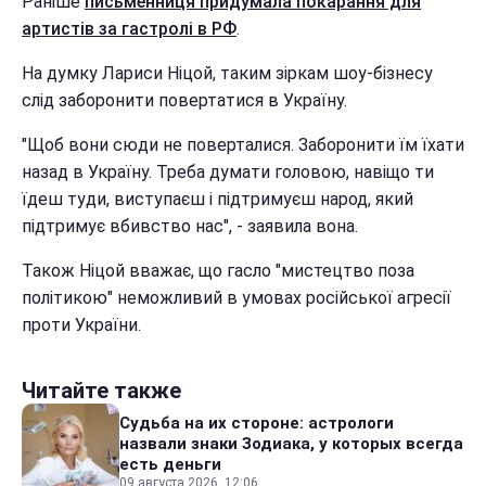
Раніше
письменниця придумала покарання для
артистів за гастролі в РФ
.
На думку Лариси Ніцой, таким зіркам шоу-бізнесу
слід заборонити повертатися в Україну.
"Щоб вони сюди не поверталися. Заборонити їм їхати
назад в Україну. Треба думати головою, навіщо ти
їдеш туди, виступаєш і підтримуєш народ, який
підтримує вбивство нас", - заявила вона.
Також Ніцой вважає, що гасло "мистецтво поза
політикою" неможливий в умовах російської агресії
проти України.
Читайте также
Судьба на их стороне: астрологи
назвали знаки Зодиака, у которых всегда
есть деньги
09 августа 2026, 12:06