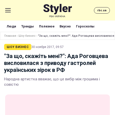
rbc.ua
Люди
Тренды
Полезное
Вкусно
Гороскопы
Главная
›
Шоу бизнес
›
"За що, скажіть мені?": Ада Роговцева висловилася 
ШОУ БИЗНЕС
30 ноября 2017, 09:57
"За що, скажіть мені?": Ада Роговцева
висловилася з приводу гастролей
українських зірок в РФ
Народна артистка вважає, що це вибір між грошима і
совістю