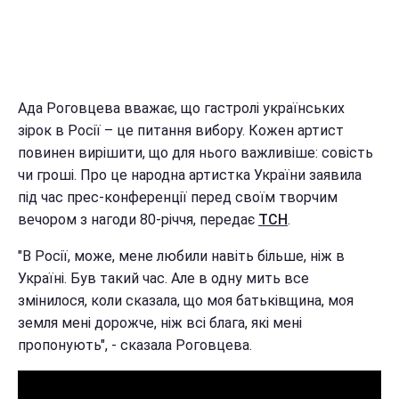
Ада Роговцева вважає, що гастролі українських
зірок в Росії – це питання вибору. Кожен артист
повинен вирішити, що для нього важливіше: совість
чи гроші. Про це народна артистка України заявила
під час прес-конференції перед своїм творчим
вечором з нагоди 80-річчя, передає
ТСН
.
"В Росії, може, мене любили навіть більше, ніж в
Україні. Був такий час. Але в одну мить все
змінилося, коли сказала, що моя батьківщина, моя
земля мені дорожче, ніж всі блага, які мені
пропонують", - сказала Роговцева.