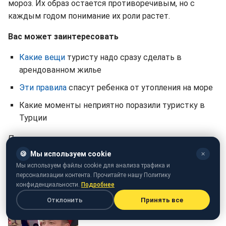
мороз. Их образ остается противоречивым, но с
каждым годом понимание их роли растет.
Вас может заинтересовать
Какие вещи
туристу надо сразу сделать в
арендованном жилье
Эти правила
спасут ребенка от утопления на море
Какие моменты неприятно поразили туристку в
Турции
При написании материала использовались следующие
источники: Live Science и Lifehacker.
🍪
Мы используем cookie
✕
Мы используем файлы cookie для анализа трафика и
персонализации контента. Прочитайте нашу Политику
конфиденциальности.
Подробнее
Отклонить
Принять все