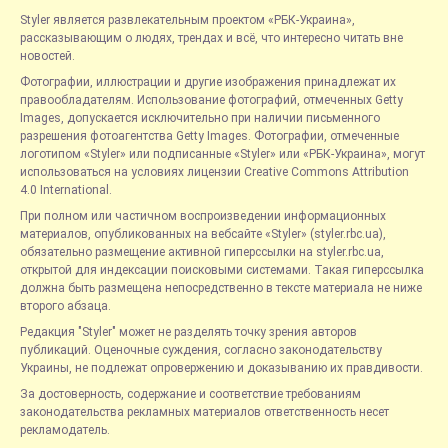
Styler является развлекательным проектом «РБК-Украина»,
рассказывающим о людях, трендах и всё, что интересно читать вне
новостей.
Фотографии, иллюстрации и другие изображения принадлежат их
правообладателям. Использование фотографий, отмеченных Getty
Images, допускается исключительно при наличии письменного
разрешения фотоагентства Getty Images. Фотографии, отмеченные
логотипом «Styler» или подписанные «Styler» или «РБК-Украина», могут
использоваться на условиях лицензии Creative Commons Attribution
4.0 International.
При полном или частичном воспроизведении информационных
материалов, опубликованных на вебсайте «Styler» (styler.rbc.ua),
обязательно размещение активной гиперссылки на styler.rbc.ua,
открытой для индексации поисковыми системами. Такая гиперссылка
должна быть размещена непосредственно в тексте материала не ниже
второго абзаца.
Редакция "Styler" может не разделять точку зрения авторов
публикаций. Оценочные суждения, согласно законодательству
Украины, не подлежат опровержению и доказыванию их правдивости.
За достоверность, содержание и соответствие требованиям
законодательства рекламных материалов ответственность несет
рекламодатель.