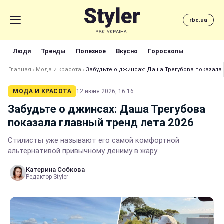
rbc.ua
Люди
Тренды
Полезное
Вкусно
Гороскопы
Главная
›
Мода и красота
›
Забудьте о джинсах: Даша Трегубова показала 
МОДА И КРАСОТА
12 июня 2026, 16:16
Забудьте о джинсах: Даша Трегубова
показала главный тренд лета 2026
Стилисты уже называют его самой комфортной
альтернативой привычному дениму в жару
Катерина Собкова
Редактор Styler