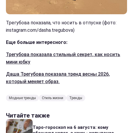
Трегубова показала, что носить в отпуске (фото:
instagram.com/dasha.tregubova)
Еще больше интересного:
Трегубова показала стильный секрет, как носить
мини юбку
Даша Трегубова показала тренд весны 2026,
который меняет образ.
Модные тренды
Стиль жизни
Тренды
Читайте также
Таро-гороскоп на 6 августа: кому