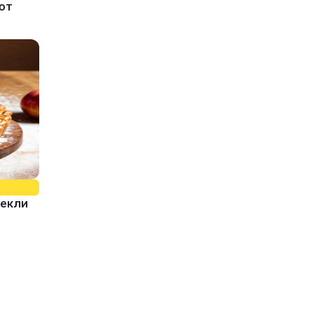
ют
пекли