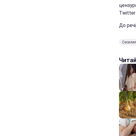
цензурн
Twitter 
До речі
Сесили
Чита