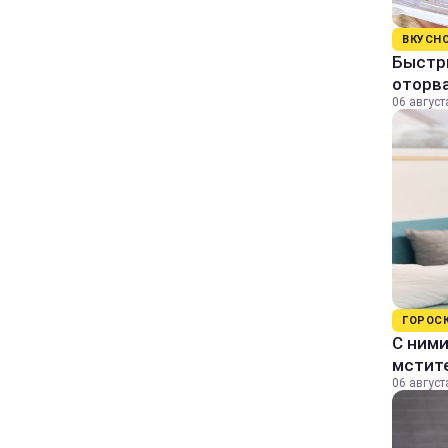
ВКУСН
Быстр
оторва
06 август
ГОРОС
С ними
мстит
06 август