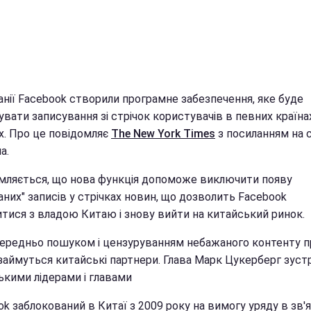
анії Facebook створили програмне забезпечення, яке буде
вати записування зі стрічок користувачів в певних країнах
х. Про це повідомляє
The New York Times
з посиланням на 
а.
мляється, що нова функція допоможе виключити появу
них" записів у стрічках новин, що дозволить Facebook
тися з владою Китаю і знову вийти на китайський ринок.
ередньо пошуком і цензуруванням небажаного контенту п
займуться китайські партнери. Глава Марк Цукерберг зустр
ькими лідерами і главами
k заблокований в Китаї з 2009 року на вимогу уряду в зв'я