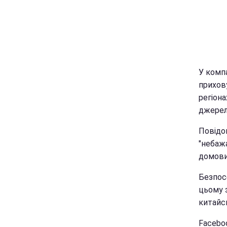
У комп
прихову
регіона
джерел
Повідо
"небажа
домови
Безпос
цьому 
китайс
Faceboo