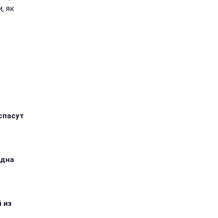
, як
спасут
одна
 из