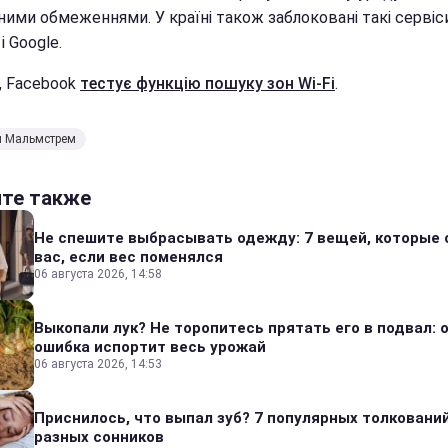
ими обмеженнями. У країні також заблоковані такі сервіси
і Google.
, Facebook
тестує функцію пошуку зон Wi-Fi
.
я Мальмстрем
йте также
Не спешите выбрасывать одежду: 7 вещей, которые 
вас, если вес поменялся
06 августа 2026, 14:58
Выкопали лук? Не торопитесь прятать его в подвал: 
ошибка испортит весь урожай
06 августа 2026, 14:53
Приснилось, что выпал зуб? 7 популярных толкований
разных сонников