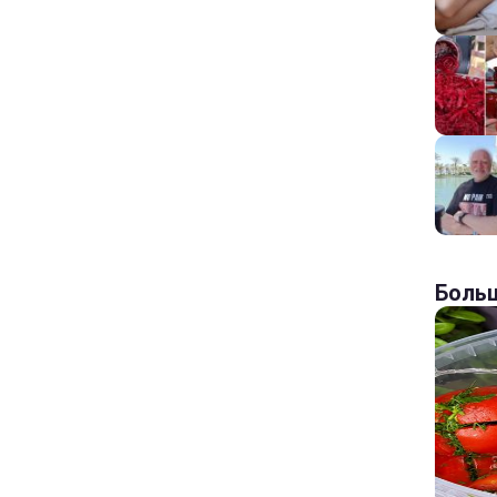
Больш