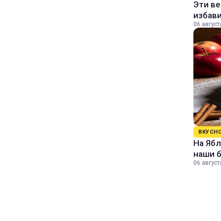
Эти в
избави
06 август
ВКУСН
На Ябл
наши 
06 август