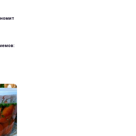
ономит
мемов: