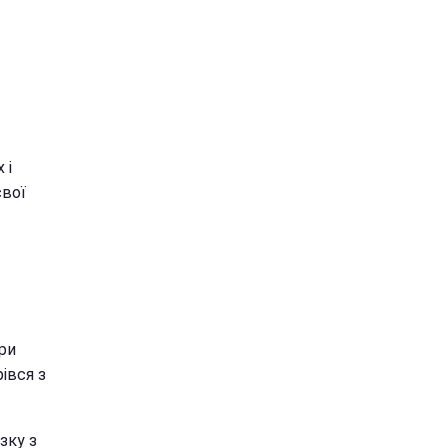
 і
свої
ри
івся з
зку з