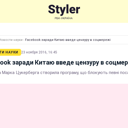
Новости науки
›
Facebook заради Китаю введе цензуру в соцмережі
ТИ НАУКИ
23 ноября 2016, 16:45
ook заради Китаю введе цензуру в соцме
 Марка Цукерберга створила програму, що блокують певні пос