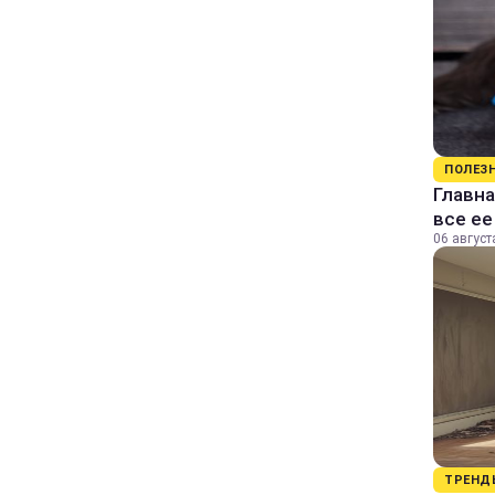
ПОЛЕЗ
Главна
все е
06 август
ТРЕНД