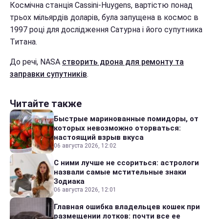
Космічна станція Cassini-Huygens, вартістю понад
трьох мільярдів доларів, була запущена в космос в
1997 році для дослідження Сатурна і його супутника
Титана.
До речі, NASA
створить дрона для ремонту та
заправки супутників
.
Читайте также
Быстрые маринованные помидоры, от
которых невозможно оторваться:
настоящий взрыв вкуса
06 августа 2026, 12:02
С ними лучше не ссориться: астрологи
назвали самые мстительные знаки
Зодиака
06 августа 2026, 12:01
Главная ошибка владельцев кошек при
размещении лотков: почти все ее