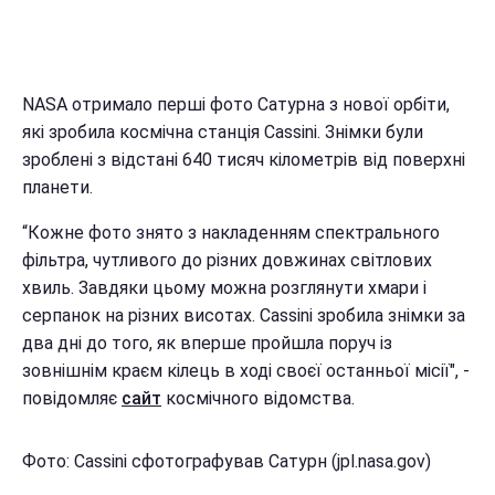
NASA отримало перші фото Сатурна з нової орбіти,
які зробила космічна станція Cassini. Знімки були
зроблені з відстані 640 тисяч кілометрів від поверхні
планети.
“Кожне фото знято з накладенням спектрального
фільтра, чутливого до різних довжинах світлових
хвиль. Завдяки цьому можна розглянути хмари і
серпанок на різних висотах. Cassini зробила знімки за
два дні до того, як вперше пройшла поруч із
зовнішнім краєм кілець в ході своєї останньої місії", -
повідомляє
сайт
космічного відомства.
Фото: Cassini сфотографував Сатурн (jpl.nasa.gov)