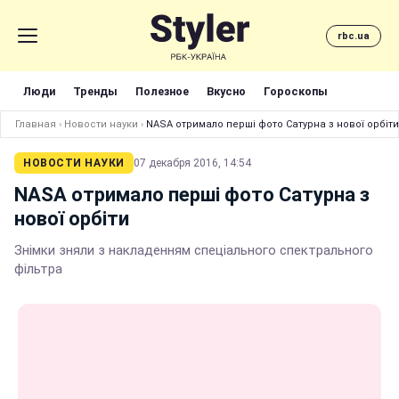
rbc.ua
Люди
Тренды
Полезное
Вкусно
Гороскопы
Главная
›
Новости науки
›
NASA отримало перші фото Сатурна з нової орбіти
НОВОСТИ НАУКИ
07 декабря 2016, 14:54
NASA отримало перші фото Сатурна з
нової орбіти
Знімки зняли з накладенням спеціального спектрального
фільтра