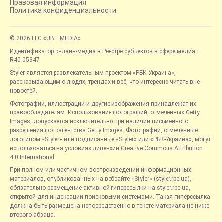
Правовая информация
Политика конфиденциальности
© 2026 LLC «UBT MEDIA»
Идентификатор онлайн-медиа в Реестре субъектов в сфере медиа —
R40-05347
Styler является развлекательным проектом «РБК-Украина»,
рассказывающим о людях, трендах и всё, что интересно читать вне
новостей.
Фотографии, иллюстрации и другие изображения принадлежат их
правообладателям. Использование фотографий, отмеченных Getty
Images, допускается исключительно при наличии письменного
разрешения фотоагентства Getty Images. Фотографии, отмеченные
логотипом «Styler» или подписанные «Styler» или «РБК-Украина», могут
использоваться на условиях лицензии Creative Commons Attribution
4.0 International.
При полном или частичном воспроизведении информационных
материалов, опубликованных на вебсайте «Styler» (styler.rbc.ua),
обязательно размещение активной гиперссылки на styler.rbc.ua,
открытой для индексации поисковыми системами. Такая гиперссылка
должна быть размещена непосредственно в тексте материала не ниже
второго абзаца.