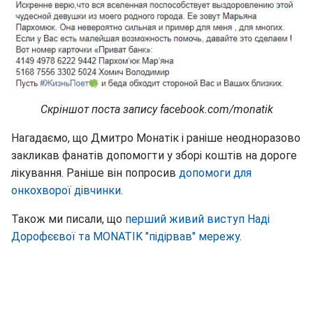
Скріншот
поста
запису
facebook.com/monatik
Нагадаємо, що Дмитро Монатік і раніше неодноразово
закликав фанатів допомогти у зборі коштів на дороге
лікування. Раніше він попросив
допомоги для
онкохворої дівчинки
.
Також ми писали, що
перший живий виступ Наді
Дорофєєвої та MONATIK "підірвав" мережу
.