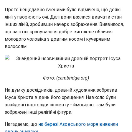
Проте нещодавно вченими було відмічено, що деякі
лінії утворюють очі. Далі вони взялися вивчати стан
інших ліній, зробивши начерк зображення. Виявилося,
що на стіні красувалося добре виголене обличчя
молодого чоловіка з довгим носом і кучерявим
волоссям.
Фото: (cambridge.org)
На думку дослідників, древній художник зобразив
Ісуса Христа в день його хрещення. Навколо були
знайдені і інші сліди пігменту - ймовірно, там були
зображені інші релігійні фігури.
Нагадаємо, що
на березі Азовського моря виявили
дивну знахідку.