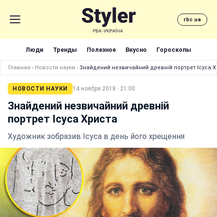
rbc.ua
Люди
Тренды
Полезное
Вкусно
Гороскопы
Главная
›
Новости науки
›
Знайдений незвичайний древній портрет Ісуса Х
НОВОСТИ НАУКИ
14 ноября 2018 · 21:00
Знайдений незвичайний древній
портрет Ісуса Христа
Художник зобразив Ісуса в день його хрещення