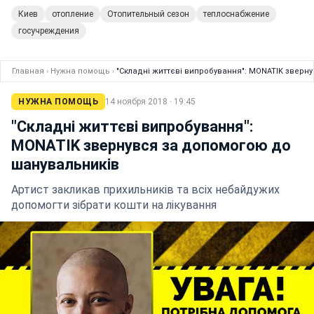
Киев
отопление
Отопительный сезон
теплоснабжение
госучреждения
Главная
›
Нужна помощь
›
"Складні життєві випробування": MONATIK зверн
НУЖНА ПОМОЩЬ
14 ноября 2018 · 19:45
"Складні життєві випробування":
MONATIK звернувся за допомогою до
шанувальників
Артист закликав прихильників та всіх небайдужих
допомогти зібрати кошти на лікування