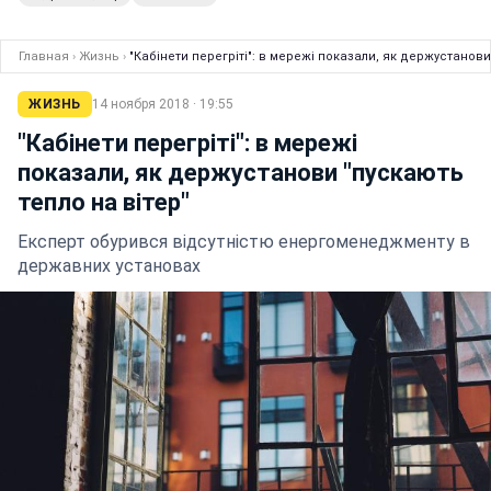
Главная
›
Жизнь
›
"Кабінети перегріті": в мережі показали, як держустанови
ЖИЗНЬ
14 ноября 2018 · 19:55
"Кабінети перегріті": в мережі
показали, як держустанови "пускають
тепло на вітер"
Експерт обурився відсутністю енергоменеджменту в
державних установах