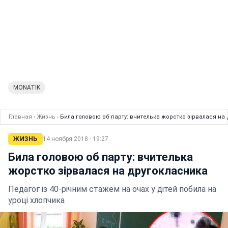
MONATIK
Главная
›
Жизнь
›
Била головою об парту: вчителька жорстко зірвалася на
ЖИЗНЬ
14 ноября 2018 · 19:27
Била головою об парту: вчителька
жорстко зірвалася на другокласника
Педагог із 40-річним стажем на очах у дітей побила на
уроці хлопчика