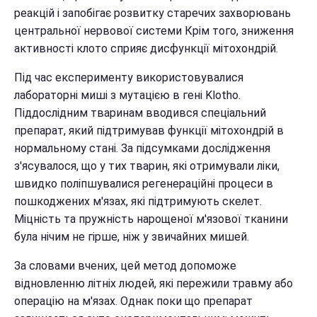
реакцій і запобігає розвитку старечих захворювань
центральної нервової системи Крім того, зниження
активності клото сприяє дисфункції мітохондрій.
Під час експерименту використовувалися
лабораторні миші з мутацією в гені Klotho.
Піддослідним тваринам вводився спеціальний
препарат, який підтримував функції мітохондрій в
нормальному стані. За підсумками дослідження
з'ясувалося, що у тих тварин, які отримували ліки,
швидко поліпшувалися регенераційні процеси в
пошкоджених м'язах, які підтримують скелет.
Міцність та пружність нарощеної м'язової тканини
була нічим не гірше, ніж у звичайних мишей.
За словами вчених, цей метод допоможе
відновленню літніх людей, які пережили травму або
операцію на м'язах. Однак поки що препарат