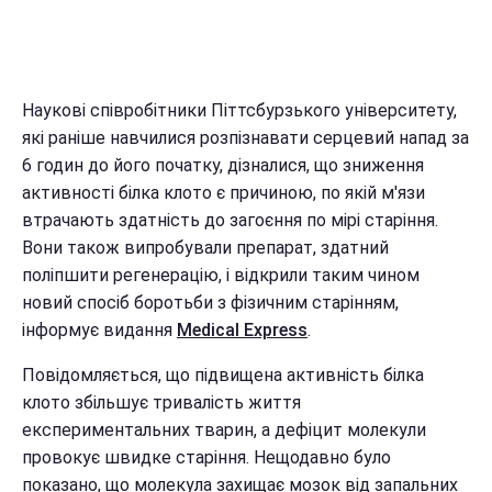
Наукові співробітники Піттсбурзького університету,
які раніше навчилися розпізнавати серцевий напад за
6 годин до його початку, дізналися, що зниження
активності білка клото є причиною, по якій м'язи
втрачають здатність до загоєння по мірі старіння.
Вони також випробували препарат, здатний
поліпшити регенерацію, і відкрили таким чином
новий спосіб боротьби з фізичним старінням,
інформує видання
Medical Express
.
Повідомляється, що підвищена активність білка
клото збільшує тривалість життя
експериментальних тварин, а дефіцит молекули
провокує швидке старіння. Нещодавно було
показано, що молекула захищає мозок від запальних