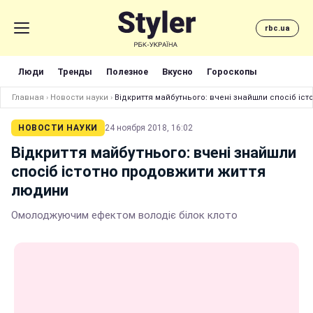
rbc.ua
Люди
Тренды
Полезное
Вкусно
Гороскопы
Главная
›
Новости науки
›
Відкриття майбутнього: вчені знайшли спосіб іс
НОВОСТИ НАУКИ
24 ноября 2018, 16:02
Відкриття майбутнього: вчені знайшли
спосіб істотно продовжити життя
людини
Омолоджуючим ефектом володіє білок клото