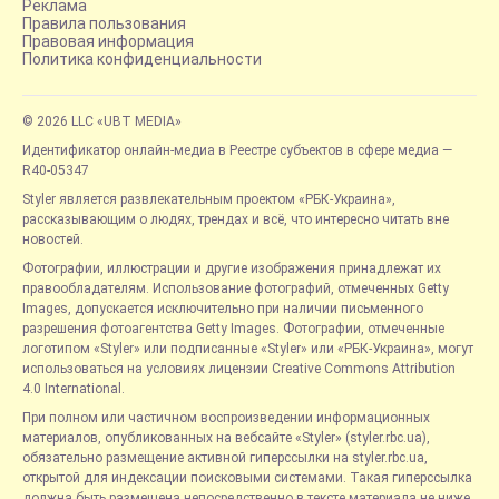
Реклама
Правила пользования
Правовая информация
Политика конфиденциальности
© 2026 LLC «UBT MEDIA»
Идентификатор онлайн-медиа в Реестре субъектов в сфере медиа —
R40-05347
Styler является развлекательным проектом «РБК-Украина»,
рассказывающим о людях, трендах и всё, что интересно читать вне
новостей.
Фотографии, иллюстрации и другие изображения принадлежат их
правообладателям. Использование фотографий, отмеченных Getty
Images, допускается исключительно при наличии письменного
разрешения фотоагентства Getty Images. Фотографии, отмеченные
логотипом «Styler» или подписанные «Styler» или «РБК-Украина», могут
использоваться на условиях лицензии Creative Commons Attribution
4.0 International.
При полном или частичном воспроизведении информационных
материалов, опубликованных на вебсайте «Styler» (styler.rbc.ua),
обязательно размещение активной гиперссылки на styler.rbc.ua,
открытой для индексации поисковыми системами. Такая гиперссылка
должна быть размещена непосредственно в тексте материала не ниже