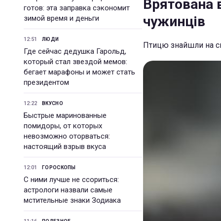
Врятована в
готов: эта заправка сэкономит
чужинців
зимой время и деньги
12:51
ЛЮДИ
Птицю знайшли на с
Где сейчас дедушка Гарольд,
который стал звездой мемов:
бегает марафоны и может стать
президентом
12:22
ВКУСНО
Быстрые маринованные
помидоры, от которых
невозможно оторваться:
настоящий взрыв вкуса
12:01
ГОРОСКОПЫ
С ними лучше не ссориться:
астрологи назвали самые
мстительные знаки Зодиака