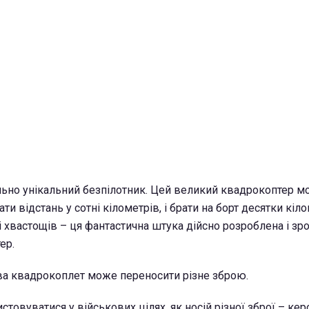
ьно унікальний безпілотник. Цей великий квадрокоптер мо
ти відстань у сотні кілометрів, і брати на борт десятки кіл
і хвастощів – ця фантастична штука дійсно розроблена і зр
ер.
ва квадрокоплет може переносити різне зброю.
товуватися у військових цілях, як носій різної зброї – кер