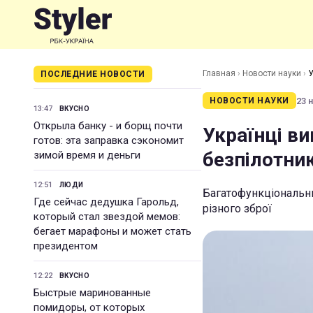
Главная
›
Новости науки
›
У
ПОСЛЕДНИЕ НОВОСТИ
23 н
НОВОСТИ НАУКИ
13:47
ВКУСНО
Открыла банку - и борщ почти
Українці в
готов: эта заправка сэкономит
безпілотни
зимой время и деньги
12:51
ЛЮДИ
Багатофункціональни
Где сейчас дедушка Гарольд,
різного зброї
который стал звездой мемов:
бегает марафоны и может стать
президентом
12:22
ВКУСНО
Быстрые маринованные
помидоры, от которых