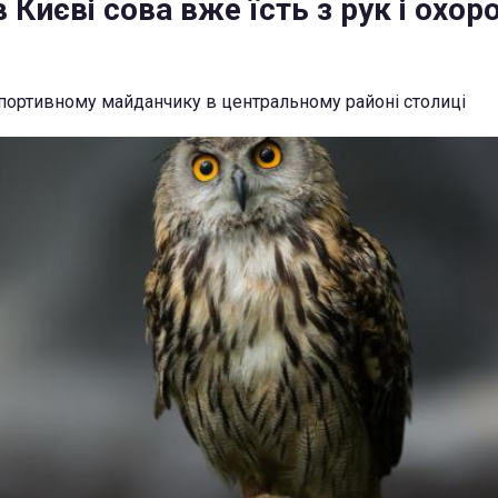
 Києві сова вже їсть з рук і охор
портивному майданчику в центральному районі столиці