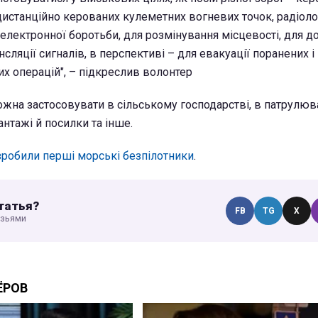
дистанційно керованих кулеметних вогневих точок, радіол
оелектронної боротьби, для розмінування місцевості, для д
сляції сигналів, в перспективі – для евакуації поранених 
их операцій", – підкреслив волонтер
ожна застосовувати в сільському господарстві, в патрулюва
антажі й посилки та інше.
озробили перші морські безпілотники
.
татья?
FB
TG
X
узьями