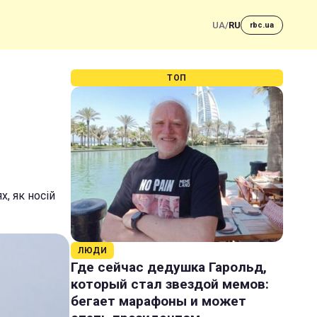
UA
/
RU
rbc.ua
ТОП
, як носій
ЛЮДИ
Где сейчас дедушка Гарольд,
который стал звездой мемов:
бегает марафоны и может