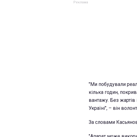
"Ми побудували реал
кілька годин, покрива
вантажу. Без жартів 
Україні", – він волонт
За словами Касьяно
"Апарат може викорис