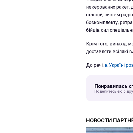
некерованих ракет, 
станцій, систем раді
боєкомплекту, ретран
бійців сил спеціальн
Крім того, винахід м
доставляти всілякі в
До речі,
в Україні р
Понравилась с
Поделитесь ею с др