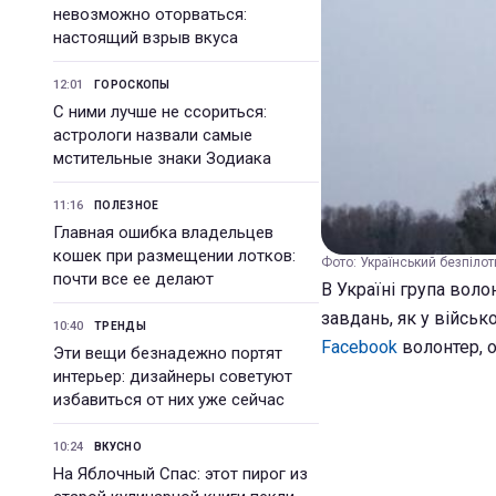
невозможно оторваться:
настоящий взрыв вкуса
12:01
ГОРОСКОПЫ
С ними лучше не ссориться:
астрологи назвали самые
мстительные знаки Зодиака
11:16
ПОЛЕЗНОЕ
Главная ошибка владельцев
кошек при размещении лотков:
Фото: Український безпілот
почти все ее делают
В Україні група воло
завдань, як у військ
10:40
ТРЕНДЫ
Facebook
волонтер, о
Эти вещи безнадежно портят
интерьер: дизайнеры советуют
избавиться от них уже сейчас
10:24
ВКУСНО
На Яблочный Спас: этот пирог из