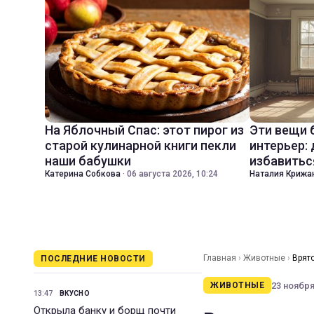
На Яблочный Спас: этот пирог из
Эти вещи 
старой кулинарной книги пекли
интерьер:
наши бабушки
избавитьс
Катерина Собкова
·
06 августа 2026, 10:24
Наталия Крижа
Главная
›
Животные
›
Врято
ПОСЛЕДНИЕ НОВОСТИ
23 ноября 
ЖИВОТНЫЕ
13:47
ВКУСНО
Открыла банку и борщ почти