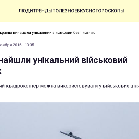
ЛЮДИ
ТРЕНДЫ
ПОЛЕЗНОЕ
ВКУСНО
ГОРОСКОПЫ
країнці винайшли унікальний військовий безпілотник
оября 2016 · 13:35
инайшли унікальний військовий
к
й квадрокоптер можна використовувати у військових цілях