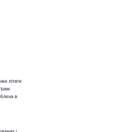
же літати
ограм
облена в
ованих і