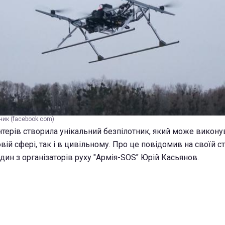
ник (facebook.com)
нтерів створила унікальний безпілотник, який може викону
овій сфері, так і в цивільному. Про це повідомив на своїй ст
дин з організаторів руху "Армія-SOS" Юрій Касьянов.