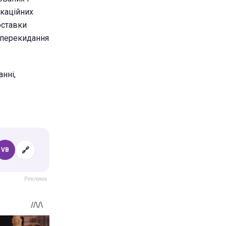
окаційних
оставки
і перекидання
нні,
🔗
VB