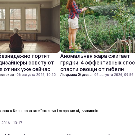
безнадежно портят
Аномальная жара сжигает
 дизайнеры советуют
грядки: 4 эффективных спо
я от них уже сейчас
спасти овощи от гибели
новская
·
06 августа 2026, 10:40
Людмила Жукова
·
06 августа 2026, 09:56
вана в Києві сова вже їсть з рук і охороняє від чужинців
2016 · 13:17