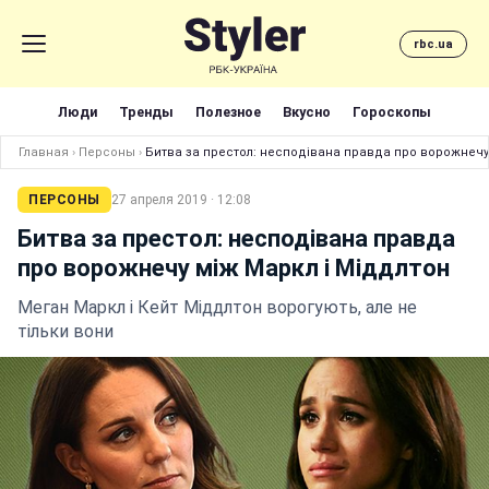
rbc.ua
Люди
Тренды
Полезное
Вкусно
Гороскопы
Главная
›
Персоны
›
Битва за престол: несподівана правда про ворожнечу
ПЕРСОНЫ
27 апреля 2019 · 12:08
Битва за престол: несподівана правда
про ворожнечу між Маркл і Міддлтон
Меган Маркл і Кейт Міддлтон ворогують, але не
тільки вони