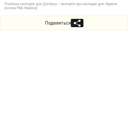
Російські паспорти для Донбасу – експерти про наслідки для України
(колаж РБК-Україна)
Поделиться