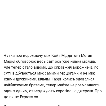
Чутки про ворожнечу між Кейт Міддлтон і Меган
Маркл обговорює весь світ ось уже кілька місяців.
Але тепер стало відомо, що справжня ворожнеча, по
суті, відбувається між самими герцогами, а не між
їхніми дружинами. Вільям і Гаррі, колись здавалися
найближчими братами, тепер майже не розмовляють
один з одним, стверджують королівські джерела. Про
це пише Express.со.