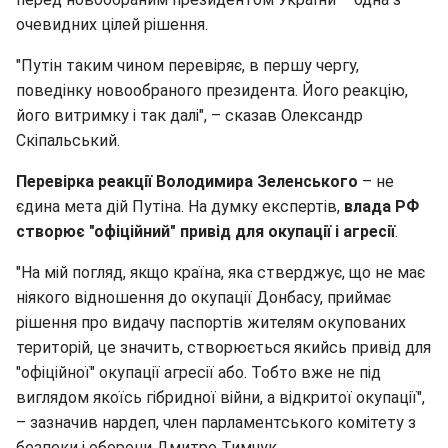
очевидних цілей рішення.
"Путін таким чином перевіряє, в першу чергу,
поведінку новообраного президента. Його реакцію,
його витримку і так далі", – сказав Олександр
Скіпальський.
Перевірка реакції Володимира Зеленського
– не
єдина мета дій Путіна. На думку експертів,
влада РФ
створює "офіційний" привід для окупації і агресії
.
"На мій погляд, якщо країна, яка стверджує, що не має
ніякого відношення до окупації Донбасу, приймає
рішення про видачу паспортів жителям окупованих
територій, це значить, створюється якийсь привід для
"офіційної" окупації агресії або. Тобто вже не під
виглядом якоїсь гібридної війни, а відкритої окупації",
– зазначив нардеп, член парламентського комітету з
безпеки і оборони Дмитро Тимчук.