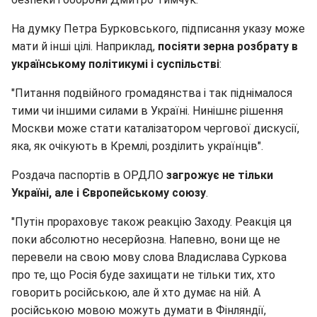
На думку Петра Бурковського, підписання указу може
мати й інші цілі. Наприклад,
посіяти зерна розбрату в
українському політикумі і суспільстві
:
"Питання подвійного громадянства і так піднімалося
тими чи іншими силами в Україні. Нинішнє рішення
Москви може стати каталізатором чергової дискусії,
яка, як очікують в Кремлі, розділить українців".
Роздача паспортів в ОРДЛО
загрожує не тільки
Україні, але і Європейському союзу
.
"Путін прораховує також реакцію Заходу. Реакція ця
поки абсолютно несерйозна. Напевно, вони ще не
перевели на свою мову слова Владислава Суркова
про те, що Росія буде захищати не тільки тих, хто
говорить російською, але й хто думає на ній. А
російською мовою можуть думати в Фінляндії,