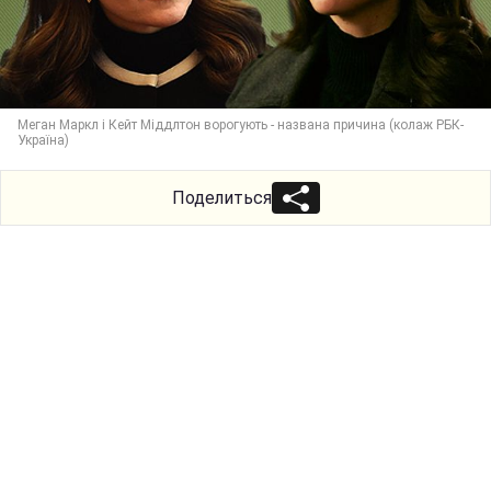
Меган Маркл і Кейт Міддлтон ворогують - названа причина (колаж РБК-
Україна)
Поделиться