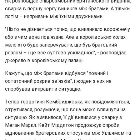
Як розповідає співрозмовник британського видання,
сварка в першу чергу виникла між братами. А тільки
потім – неприязнь між їхніми дружинами.
"Ніхто не дізнається точно, що викликало ворожнечу
або з чим вона пов'язана. Але в королівських колах
мало хто буде заперечувати, що був братський
розлом – і це все суттєво ускладнює", - розповідає
джерело в королівському палаці.
Кажуть, що між братами відбувся "повний і
остаточний розрив зв'язків", і жоден з них не
спробував виправити ситуацію.
Тепер герцогиня Кембриджська, як повідомляється,
втрутилася, розуміючи, що вона може вплинути на
ситуацію. Як виявилося, її дії вилилися у сварку з
Меган Маркл. Кейт Міддлтон продовжує спроби
відновлення братерських стосунків між Уїльямом та