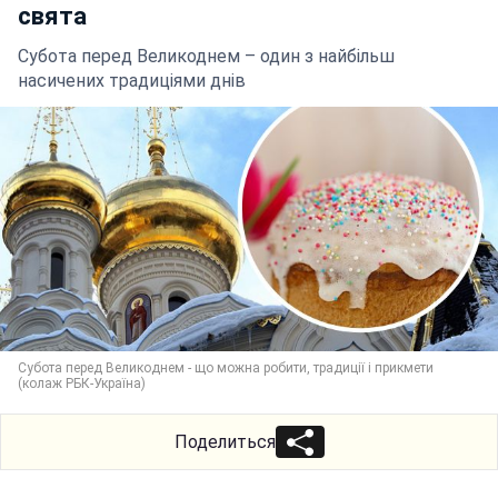
свята
Субота перед Великоднем – один з найбільш
насичених традиціями днів
Субота перед Великоднем - що можна робити, традиції і прикмети
(колаж РБК-Україна)
Поделиться