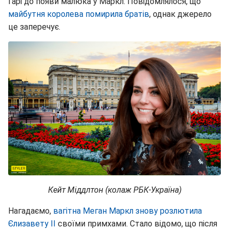
Гарі до появи малюка у Маркл. Повідомлялося, що
майбутня королева помирила братів
, однак джерело
це заперечує.
Кейт Міддлтон (колаж РБК-Україна)
Нагадаємо,
вагітна Меган Маркл знову розлютила
Єлизавету ІІ
своїми примхами. Стало відомо, що після