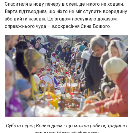
Спасителя в нову печеру в скелі, де нікого не ховали.
Варта підтвердила, що ніхто не міг ступити всередину
або вийти назовні. Це згодом послужило доказом
справжнього чуда — воскресіння Сина Божого.
Субота перед Великоднем - що можна робити, традиції і