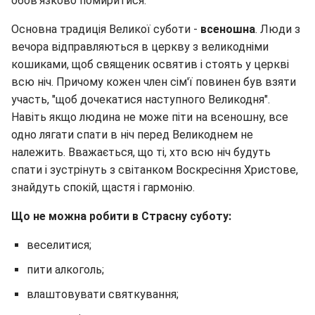
обов'язково помиритися.
Основна традиція Великої суботи -
всеношна
. Люди з
вечора відправляються в церкву з великодніми
кошиками, щоб священик освятив і стоять у церкві
всю ніч. Причому кожен член сім'ї повинен був взяти
участь, "щоб дочекатися наступного Великодня".
Навіть якщо людина не може піти на всеношну, все
одно лягати спати в ніч перед Великоднем не
належить. Вважається, що ті, хто всю ніч будуть
спати і зустрінуть з світанком Воскресіння Христове,
знайдуть спокій, щастя і гармонію.
Що не можна робити в Страсну суботу:
веселитися;
пити алкоголь;
влаштовувати святкування;