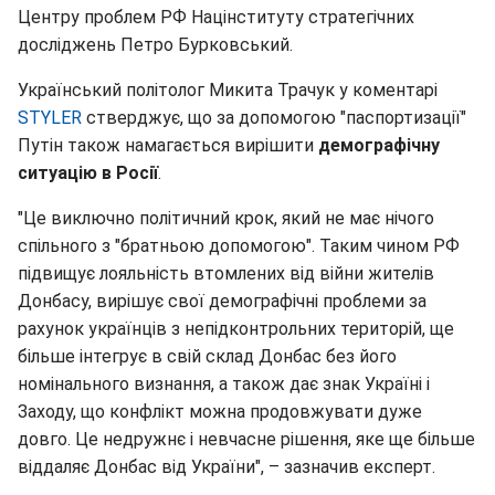
Центру проблем РФ Націнституту стратегічних
досліджень Петро Бурковський.
Український політолог Микита Трачук у коментарі
STYLER
стверджує, що за допомогою "паспортизації"
Путін також намагається вирішити
демографічну
ситуацію в Росії
.
"Це виключно політичний крок, який не має нічого
спільного з "братньою допомогою". Таким чином РФ
підвищує лояльність втомлених від війни жителів
Донбасу, вирішує свої демографічні проблеми за
рахунок українців з непідконтрольних територій, ще
більше інтегрує в свій склад Донбас без його
номінального визнання, а також дає знак Україні і
Заходу, що конфлікт можна продовжувати дуже
довго. Це недружнє і невчасне рішення, яке ще більше
віддаляє Донбас від України", – зазначив експерт.