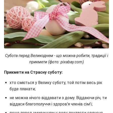
Субота перед Великоднем - що можна робити, традиції і
прикмети (фото: pixabay.com)
Прикмети на Страсну суботу:
хто сміється у Велику суботу, той потім весь рік
буде плакати;
не можна нічого віддавати з дому. Віддаючи річ, ти
віддаси благополуччя і здоров'я членів сім'ї;
якщо перед умиванням у воду покласти свячене