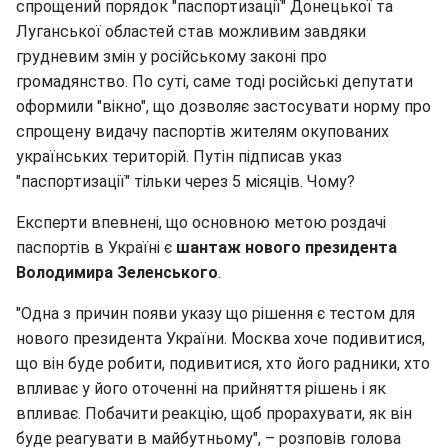
спрощений порядок "паспортизації" Донецької та
Луганської областей став можливим завдяки
грудневим змін у російському законі про
громадянство. По суті, саме тоді російські депутати
оформили "вікно", що дозволяє застосувати норму про
спрощену видачу паспортів жителям окупованих
українських територій. Путін підписав указ
"паспортизації" тільки через 5 місяців. Чому?
Експерти впевнені, що основною метою роздачі
паспортів в Україні є
шантаж нового президента
Володимира Зеленського
.
"Одна з причин появи указу що рішення є тестом для
нового президента України. Москва хоче подивитися,
що він буде робити, подивитися, хто його радники, хто
впливає у його оточенні на прийняття рішень і як
впливає. Побачити реакцію, щоб прорахувати, як він
буде реагувати в майбутньому", – розповів голова