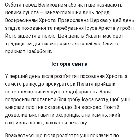
Субота перед Великоднем або як її ще називають
Велика субота – найважливіший день перед
Воскресінням Христа. Православна Церква у цей день
згадує поховання та перебування Ісуса Христа у гробі і
Його зішестя в пекло. Цей день в Україні має свої
традиції, за дві тисячі років свято набуло багато
прикмет і забобонів.
Історія свята
У перший день після розп'яття і поховання Христа, з
самого ранку, до прокуратори Пилата прийшли
первосвященики у супроводі фарисеїв. Вони
попросили поставити біля гробу Ісуса варту, щоб учні
викрали тіло і не сказали, що Він воскрес. Понтій
дозволив виставити охоронців, а на камінь, який
закривав скелю, накласти печатку.
Вважається, що після розп'яття учні поклали тіло