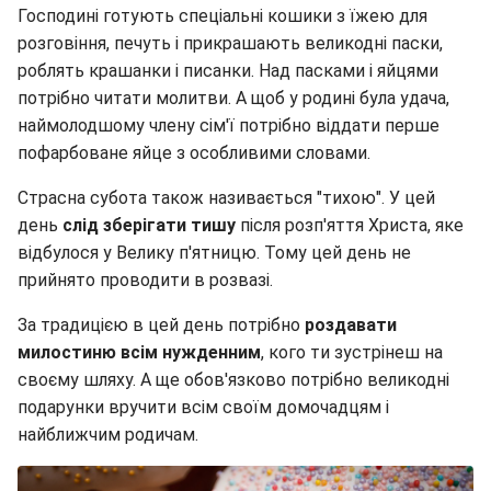
Господині готують спеціальні кошики з їжею для
розговіння, печуть і прикрашають великодні паски,
роблять крашанки і писанки. Над пасками і яйцями
потрібно читати молитви. А щоб у родині була удача,
наймолодшому члену сім'ї потрібно віддати перше
пофарбоване яйце з особливими словами.
Страсна субота також називається "тихою". У цей
день
слід зберігати тишу
після розп'яття Христа, яке
відбулося у Велику п'ятницю. Тому цей день не
прийнято проводити в розвазі.
За традицією в цей день потрібно
роздавати
милостиню всім нужденним
, кого ти зустрінеш на
своєму шляху. А ще обов'язково потрібно великодні
подарунки вручити всім своїм домочадцям і
найближчим родичам.