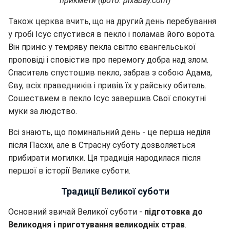
прикмети (фото: pixabay.com)
Також церква вчить, що на другий день перебування
у гробі Ісус спустився в пекло і поламав його ворота.
Він приніс у темряву пекла світло євангельської
проповіді і сповістив про перемогу добра над злом.
Спаситель спустошив пекло, забрав з собою Адама,
Єву, всіх праведників і привів їх у райську обитель.
Сошествием в пекло Ісус завершив Свої спокутні
муки за людство.
Всі знають, що поминальний день - це перша неділя
після Пасхи, але в Страсну суботу дозволяється
прибирати могилки. Ця традиція народилася після
першої в історії Велике суботи.
Традиції Великої суботи
Основний звичай Великої суботи -
підготовка до
Великодня і
приготування великодніх страв
.