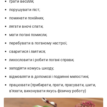
грати весілля;
порушувати піст;
поминати покійних;
лягати вночі спати;
мати погані помисли;
перебувати в поганому настрої;
сваритися і лаятися;
лихословити і робити погані справи;
заподіяти комусь шкоду;
відмовляти в допомозі і подаянні милостині;
працювати (прибирати, прати, прасувати, шити,
в'язати, виконувати якусь фізичну роботу)