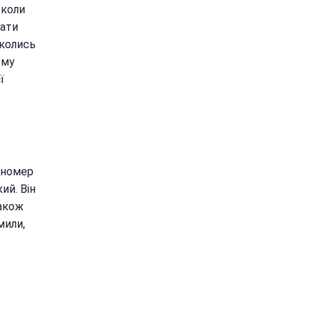
 коли
чати
 колись
ому
ї
ь номер
ий. Він
також
мили,