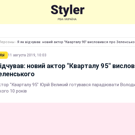
Персоны
›
Я як відчував: новий актор "Кварталу 95" висловився про Зеленсько
НЫ
11 августа 2019, 10:03
відчував: новий актор "Кварталу 95" висло
еленського
ктор "Кварталу 95" Юрій Великий готувався парадіювати Волод
ого 10 років