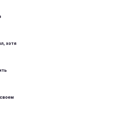
з
л, хотя
ить
 своем