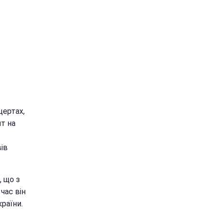
цертах,
т на
ів
, що з
час він
раїни.