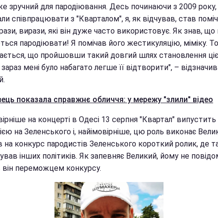
же зручний для пародіювання. Десь починаючи з 2009 року,
ли співпрацювати з "Кварталом", я, як відчував, став помі
рази, вирази, які він дуже часто використовує. Як знав, що
ться пародіювати! Я помічав його жестикуляцію, міміку. Т
дається, що пройшовши такий довгий шлях становлення ціє
, зараз мені було набагато легше її відтворити", – відзначив
й.
ець показала справжнє обличчя: у мережу "злили" відео
ірніше на концерті в Одесі 13 серпня "Квартал" випустит
ією на Зеленського і, найімовірніше, цю роль виконає Велик
ав на конкурс пародистів Зеленського короткий ролик, де 
вав інших політиків. Як запевняє Великий, йому не повідо
в він переможцем конкурсу.