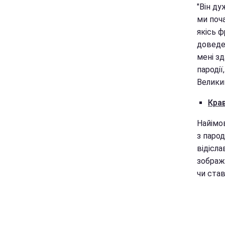
"Він ду
ми поча
якісь ф
доведе
мені з
пародії
Велики
Крав
Найімов
з парод
відісл
зображу
чи ста