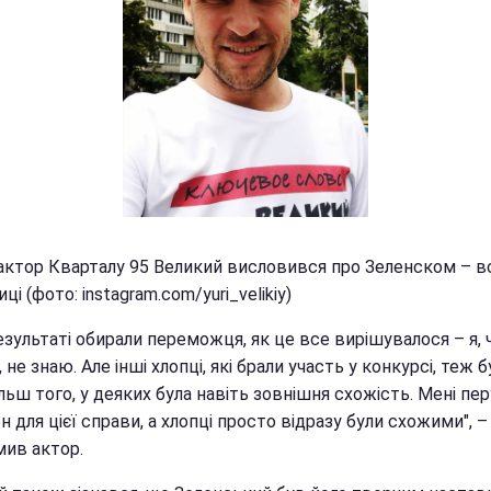
актор Кварталу 95 Великий висловився про Зеленском – вс
ці (фото: instagram.com/yuri_velikiy)
езультаті обирали переможця, як це все вирішувалося – я, 
 не знаю. Але інші хлопці, які брали участь у конкурсі, теж б
Більш того, у деяких була навіть зовнішня схожість. Мені пе
н для цієї справи, а хлопці просто відразу були схожими", –
мив актор.