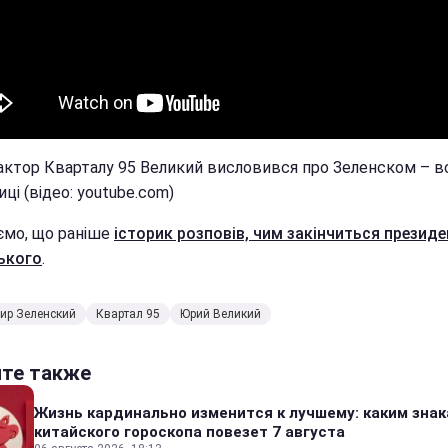
актор Кварталу 95 Великий висловився про Зеленском – вс
ці (відео: youtube.com)
ємо, що раніше
історик розповів, чим закінчиться презид
ького
.
ир Зеленский
Квартал 95
Юрий Великий
йте также
Жизнь кардинально изменится к лучшему: каким зна
китайского гороскопа повезет 7 августа