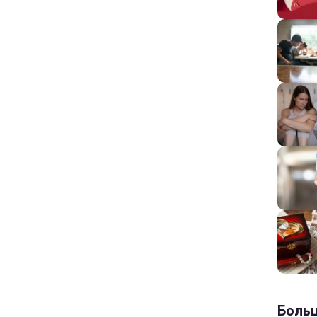
Больш