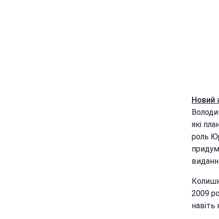
Новий 
Володи
які пл
роль Ю
придум
виданн
Колишн
2009 р
навіть 