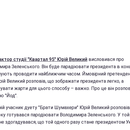
актор студії "Квартал 95" Юрій Великий
висловився про
мира Зеленського. Він буде парадіювати президента в кон
анують проводити найближчим часом. Ймовірний претенден
рій Великий розповів, що зображати президента легко, а
увати жарти для цього способу – важко. Про це він розпов
ю "Йод".
ій учасник дуету "Брати Шумахери" Юрій Великий розповів
оку готувався пародіювати Володимира Зеленського. У той 
не здогадувався, що той одного разу стане президентом Ук