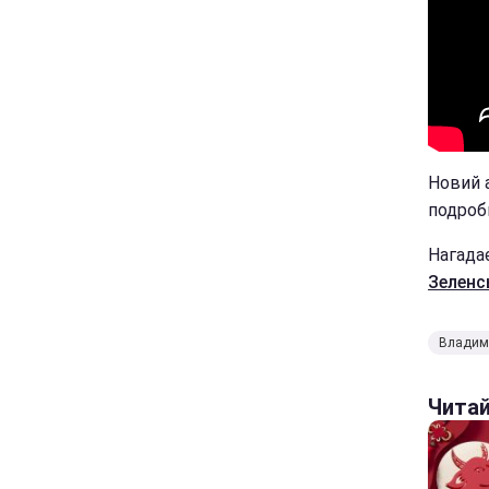
Новий 
подроби
Нагада
Зеленс
Владим
Чита