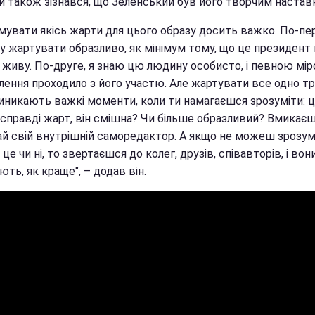
й також зізнався, що Зеленський був його творчим настав
мувати якісь жарти для цього образу досить важко. По-пе
у жартувати образливо, як мінімум тому, що це президент 
я живу. По-друге, я знаю цю людину особисто, і певною мі
лення проходило з його участю. Але жартувати все одно тр
иникають важкі моменти, коли ти намагаєшся зрозуміти: 
 справді жарт, він смішна? Чи більше образливий? Вмикає
ай свій внутрішній саморедактор. А якщо не можеш зрозум
це чи ні, то звертаєшся до колег, друзів, співавторів, і во
ють, як краще", – додав він.