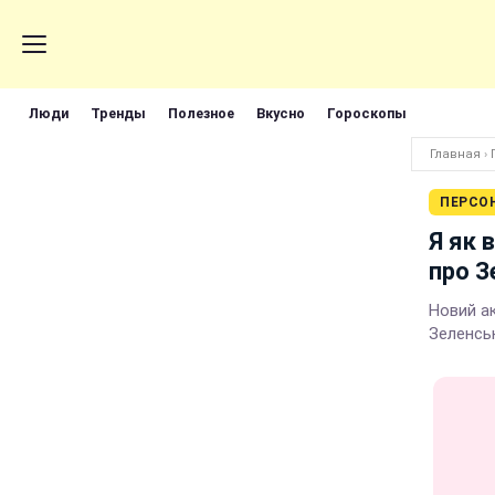
Люди
Тренды
Полезное
Вкусно
Гороскопы
Главная
›
ПЕРСО
Я як 
про З
Новий а
Зеленськ