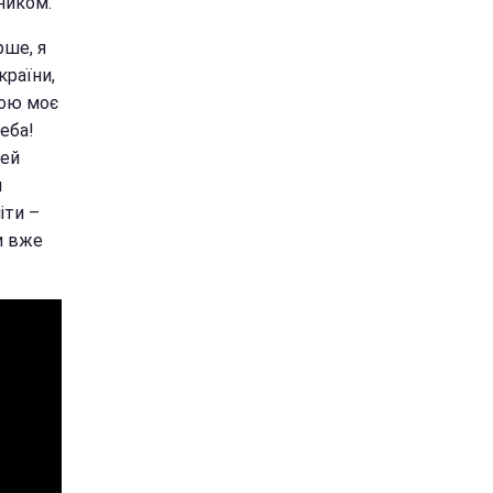
ником.
рше, я
країни,
рою моє
еба!
цей
ш
іти –
ни вже