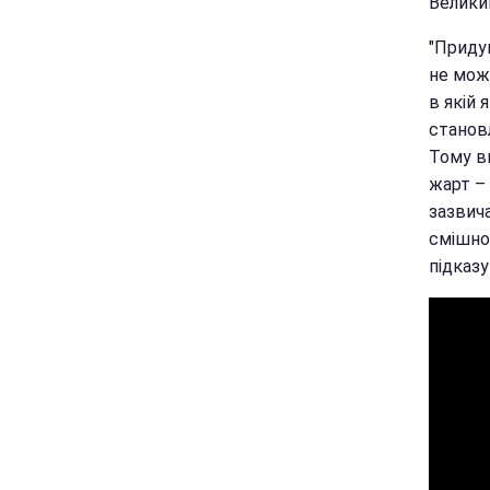
Велики
"Приду
не мож
в якій 
станов
Тому в
жарт –
зазвич
смішно 
підказу