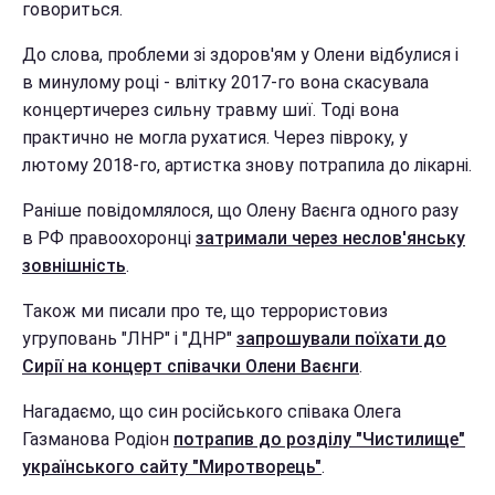
говориться.
До слова, проблеми зі здоров'ям у Олени відбулися і
в минулому році - влітку 2017-го вона скасувала
концертичерез сильну травму шиї. Тоді вона
практично не могла рухатися. Через півроку, у
лютому 2018-го, артистка знову потрапила до лікарні.
Раніше повідомлялося, що Олену Ваєнга одного разу
в РФ правоохоронці
затримали через неслов'янську
зовнішність
.
Також ми писали про те, що террористовиз
угруповань "ЛНР" і "ДНР"
запрошували поїхати до
Сирії на концерт співачки Олени Ваєнги
.
Нагадаємо, що син російського співака Олега
Газманова Родіон
потрапив до розділу "Чистилище"
українського сайту "Миротворець"
.