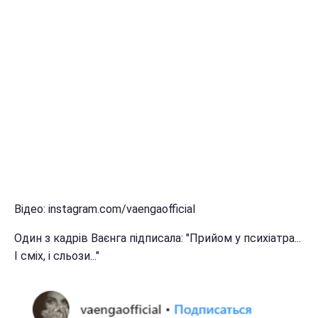
Відео: instagram.com/vaengaofficial
Один з кадрів Ваєнга підписала: "Прийом у психіатра...
І сміх, і сльози..."