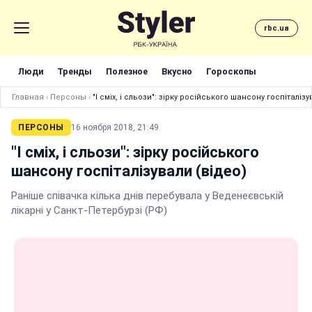
rbc.ua
Люди
Тренды
Полезное
Вкусно
Гороскопы
Главная
›
Персоны
›
"І сміх, і сльози": зірку російського шансону госпіталізу
ПЕРСОНЫ
16 ноября 2018, 21:49
"І сміх, і сльози": зірку російського
шансону госпіталізували (відео)
Раніше співачка кілька днів перебувала у Веденеєвській
лікарні у Санкт-Петербурзі (РФ)