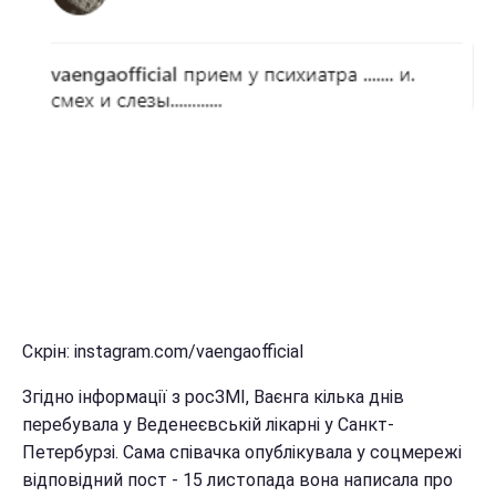
Скрін: instagram.com/vaengaofficial
Згідно інформації з росЗМІ, Ваєнга кілька днів
перебувала у Веденеєвській лікарні у Санкт-
Петербурзі. Сама співачка опублікувала у соцмережі
відповідний пост - 15 листопада вона написала про