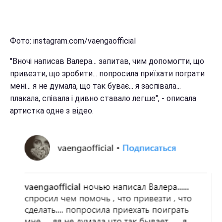
Фото: instagram.com/vaengaofficial
"Вночі написав Валера... запитав, чим допомогти, що
привезти, що зробити... попросила приїхати пограти
мені... я не думала, що так буває... я заспівала...
плакала, співала і дивно ставало легше", - описала
артистка одне з відео.