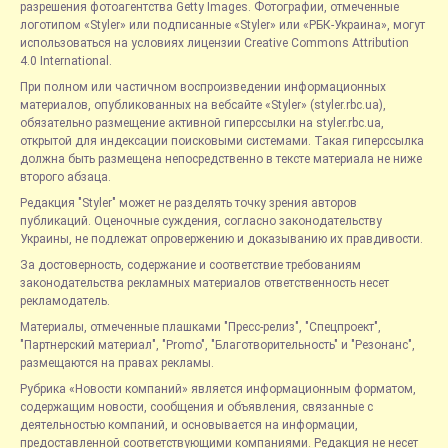
разрешения фотоагентства Getty Images. Фотографии, отмеченные
логотипом «Styler» или подписанные «Styler» или «РБК-Украина», могут
использоваться на условиях лицензии Creative Commons Attribution
4.0 International.
При полном или частичном воспроизведении информационных
материалов, опубликованных на вебсайте «Styler» (styler.rbc.ua),
обязательно размещение активной гиперссылки на styler.rbc.ua,
открытой для индексации поисковыми системами. Такая гиперссылка
должна быть размещена непосредственно в тексте материала не ниже
второго абзаца.
Редакция "Styler" может не разделять точку зрения авторов
публикаций. Оценочные суждения, согласно законодательству
Украины, не подлежат опровержению и доказыванию их правдивости.
За достоверность, содержание и соответствие требованиям
законодательства рекламных материалов ответственность несет
рекламодатель.
Материалы, отмеченные плашками "Пресс-релиз", "Спецпроект",
"Партнерский материал", "Promo", "Благотворительность" и "Резонанс",
размещаются на правах рекламы.
Рубрика «Новости компаний» является информационным форматом,
содержащим новости, сообщения и объявления, связанные с
деятельностью компаний, и основывается на информации,
предоставленной соответствующими компаниями. Редакция не несет