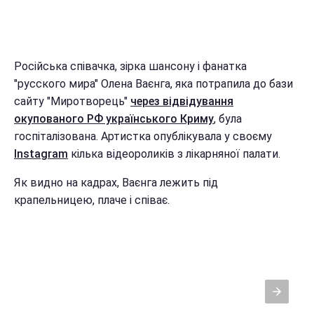
Російська співачка, зірка шансону і фанатка
"русского мира" Олена Ваєнга, яка потрапила до бази
сайту "Миротворець"
через відвідування
окупованого РФ українського Криму
, була
госпіталізована. Артистка опублікувала у своєму
Instagram
кілька відеороликів з лікарняної палати.
Як видно на кадрах, Ваєнга лежить під
крапельницею, плаче і співає.