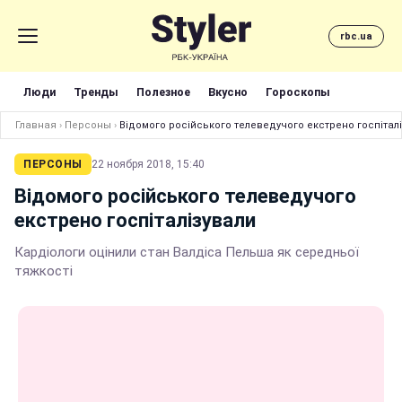
rbc.ua
Люди
Тренды
Полезное
Вкусно
Гороскопы
Главная
›
Персоны
›
Відомого російського телеведучого екстрено госпітал
ПЕРСОНЫ
22 ноября 2018, 15:40
Відомого російського телеведучого
екстрено госпіталізували
Кардіологи оцінили стан Валдіса Пельша як середньої
тяжкості