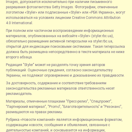
Images, допускается исключительно при наличии письменного
разрешения фотоагентства Getty Images. Фотографии, отмеченные
логотипом «Styler» или подписанные «Styler» или «РБК-Украина», могут
использоваться на условиях лицензии Creative Commons Attribution
4.0 International.
При полном или частичном воспроизведении информационных
материалов, опубликованных на вебсайте «Styler» (styler.rbc.ua),
обязательно размещение активной гиперссылки на styler.rbc.ua,
открытой для индексации поисковыми системами. Такая гиперссылка
должна быть размещена непосредственно в тексте материала не ниже
второго абзаца.
Редакция "Styler" может не разделять точку зрения авторов
публикаций. Оценочные суждения, согласно законодательству
Украины, не подлежат опровержению и доказыванию их правдивости.
За достоверность, содержание и соответствие требованиям
законодательства рекламных материалов ответственность несет
рекламодатель.
Материалы, отмеченные плашками "Пресс-релиз", "Спецпроект",
"Партнерский материал", "Promo", "Благотворительность" и "Резонанс",
размещаются на правах рекламы.
Рубрика «Новости компаний» является информационным форматом,
содержащим новости, сообщения и объявления, связанные с
деятельностью компаний, и основывается на информации,