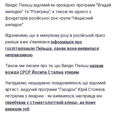
Валдіс Пельш відомий як провідної програми "Вгадай
мелодію" та "Розіграш", а також як одного з
фундаторів російської рок-групи "Нещасний
випадок".
Відзначимо, що в минулому році в російській пресі
раніше вже з'являлася
інформація про
госпіталізацію Пельша, однак вона виявилася
неправдивою
.
Також ми писали про те, що Валдіс Пельш
назвав
вождя СРСР Йосипа Сталіна упирем
.
Нагадаємо, нещодавно повідомлялося, що відомий
артист, ведучий програми "Городок" Юрій Стоянов
потрапив у лікарню - як виявилося, насправді він
перебував у стоматологічній клініці, де йому
вирвали зуб
.