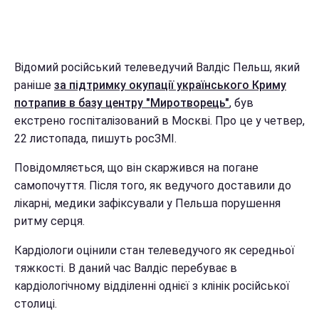
Відомий російський телеведучий Валдіс Пельш, який
раніше
за підтримку окупації українського Криму
потрапив в базу центру "Миротворець"
, був
екстрено госпіталізований в Москві. Про це у четвер,
22 листопада, пишуть росЗМІ.
Повідомляється, що він скаржився на погане
самопочуття. Після того, як ведучого доставили до
лікарні, медики зафіксували у Пельша порушення
ритму серця.
Кардіологи оцінили стан телеведучого як середньої
тяжкості. В даний час Валдіс перебуває в
кардіологічному відділенні однієї з клінік російської
столиці.