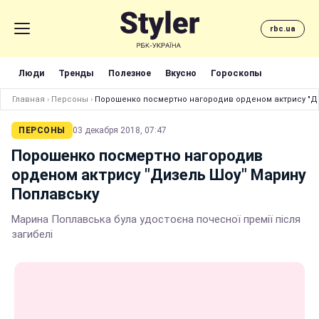
rbc.ua
Люди
Тренды
Полезное
Вкусно
Гороскопы
Главная
›
Персоны
›
Порошенко посмертно нагородив орденом актрису "Д
ПЕРСОНЫ
03 декабря 2018, 07:47
Порошенко посмертно нагородив
орденом актрису "Дизель Шоу" Марину
Поплавську
Марина Поплавська була удостоєна почесної премії після
загибелі