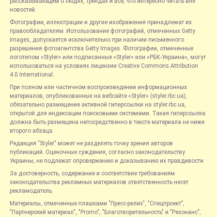
рассказывающим о людях, трендах и всё, что интересно читать вне
новостей.
Фотографии, иллюстрации и другие изображения принадлежат их
правообладателям. Использование фотографий, отмеченных Getty
Images, допускается исключительно при наличии письменного
разрешения фотоагентства Getty Images. Фотографии, отмеченные
логотипом «Styler» или подписанные «Styler» или «РБК-Украина», могут
использоваться на условиях лицензии Creative Commons Attribution
4.0 International.
При полном или частичном воспроизведении информационных
материалов, опубликованных на вебсайте «Styler» (styler.rbc.ua),
обязательно размещение активной гиперссылки на styler.rbc.ua,
открытой для индексации поисковыми системами. Такая гиперссылка
должна быть размещена непосредственно в тексте материала не ниже
второго абзаца.
Редакция "Styler" может не разделять точку зрения авторов
публикаций. Оценочные суждения, согласно законодательству
Украины, не подлежат опровержению и доказыванию их правдивости.
За достоверность, содержание и соответствие требованиям
законодательства рекламных материалов ответственность несет
рекламодатель.
Материалы, отмеченные плашками "Пресс-релиз", "Спецпроект",
"Партнерский материал", "Promo", "Благотворительность" и "Резонанс",