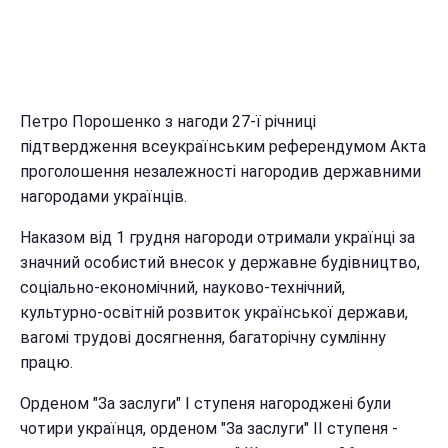
Петро Порошенко з нагоди 27-ї річниці
підтвердження всеукраїнським референдумом Акта
проголошення незалежності нагородив державними
нагородами українців.
Наказом від 1 грудня нагороди отримали українці за
значний особистий внесок у державне будівництво,
соціально-економічний, науково-технічний,
культурно-освітній розвиток української держави,
вагомі трудові досягнення, багаторічну сумлінну
працю.
Орденом "За заслуги" I ступеня нагороджені були
чотири українця, орденом "За заслуги" II ступеня -