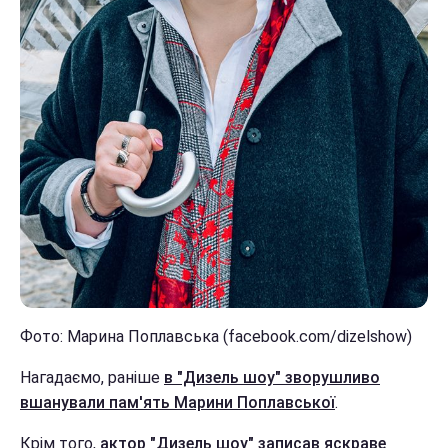
Фото: Марина Поплавська (facebook.com/dizelshow)
Нагадаємо, раніше
в "Дизель шоу" зворушливо
вшанували пам'ять Марини Поплавської
.
Крім того,
актор "Дизель шоу" записав яскраве