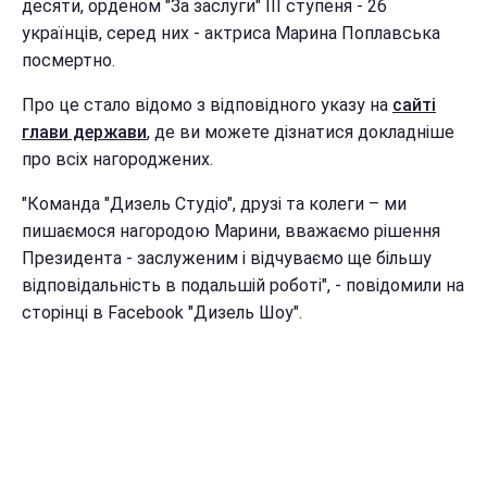
десяти, орденом "За заслуги" III ступеня - 26
українців, серед них - актриса Марина Поплавська
посмертно.
Про це стало відомо з відповідного указу на
сайті
глави держави
, де ви можете дізнатися докладніше
про всіх нагороджених.
"Команда "Дизель Студіо", друзі та колеги – ми
пишаємося нагородою Марини, вважаємо рішення
Президента - заслуженим і відчуваємо ще більшу
відповідальність в подальшій роботі", - повідомили на
сторінці в Facebook "Дизель Шоу".