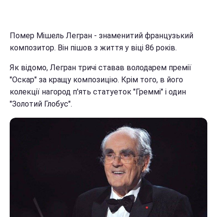
Помер Мішель Легран - знаменитий французький
композитор. Він пішов з життя у віці 86 років.
Як відомо, Легран тричі ставав володарем премії
"Оскар" за кращу композицію. Крім того, в його
колекції нагород п'ять статуеток "Греммі" і один
"Золотий Глобус".