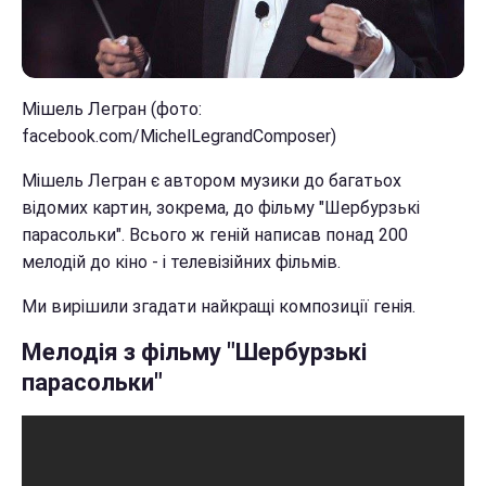
Мішель Легран (фото:
facebook.com/MichelLegrandComposer)
Мішель Легран є автором музики до багатьох
відомих картин, зокрема, до фільму "Шербурзькі
парасольки". Всього ж геній написав понад 200
мелодій до кіно - і телевізійних фільмів.
Ми вирішили згадати найкращі композиції генія.
Мелодія з фільму "Шербурзькі
парасольки"