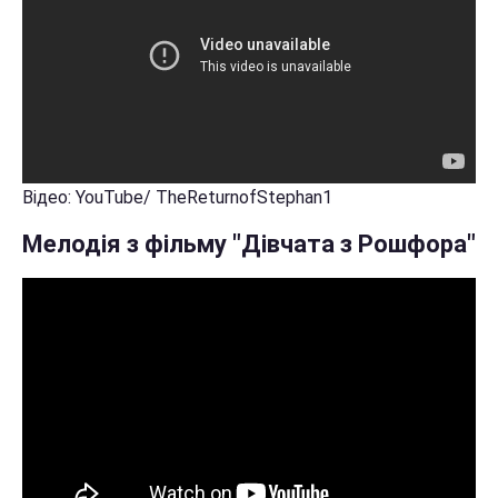
Відео: YouTube/ TheReturnofStephan1
Мелодія з фільму "Дівчата з Рошфора"