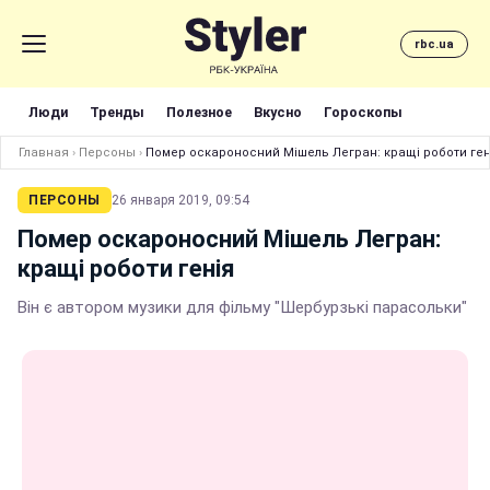
rbc.ua
Люди
Тренды
Полезное
Вкусно
Гороскопы
Главная
›
Персоны
›
Помер оскароносний Мішель Легран: кращі роботи ген
ПЕРСОНЫ
26 января 2019, 09:54
Помер оскароносний Мішель Легран:
кращі роботи генія
Він є автором музики для фільму "Шербурзькі парасольки"