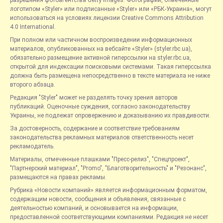
логотипом «Styler» или подписанные «Styler» или «РБК-Украина», могут
использоваться на условиях лицензии Creative Commons Attribution
4.0 International.
При полном или частичном воспроизведении информационных
материалов, опубликованных на вебсайте «Styler» (styler.rbc.ua),
обязательно размещение активной гиперссылки на styler.rbc.ua,
открытой для индексации поисковыми системами. Такая гиперссылка
должна быть размещена непосредственно в тексте материала не ниже
второго абзаца.
Редакция "Styler" может не разделять точку зрения авторов
публикаций. Оценочные суждения, согласно законодательству
Украины, не подлежат опровержению и доказыванию их правдивости.
За достоверность, содержание и соответствие требованиям
законодательства рекламных материалов ответственность несет
рекламодатель.
Материалы, отмеченные плашками "Пресс-релиз", "Спецпроект",
"Партнерский материал", "Promo", "Благотворительность" и "Резонанс",
размещаются на правах рекламы.
Рубрика «Новости компаний» является информационным форматом,
содержащим новости, сообщения и объявления, связанные с
деятельностью компаний, и основывается на информации,
предоставленной соответствующими компаниями. Редакция не несет