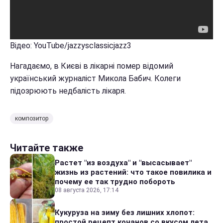
Відео: YouTube/jazzysclassicjazz3
Нагадаємо, в Києві в лікарні помер відомий
український журналіст Микола Бабич. Колеги
підозрюють недбалість лікаря.
композитор
Читайте также
Растет "из воздуха" и "высасывает"
жизнь из растений: что такое повилика и
почему ее так трудно побороть
08 августа 2026, 17:14
Кукуруза на зиму без лишних хлопот:
простой рецепт кочанов со вкусом лета