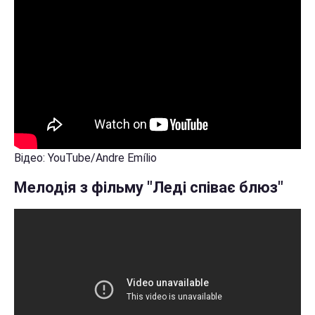
Відео: YouTube/Andre Emílio
Мелодія з фільму "Леді співає блюз"