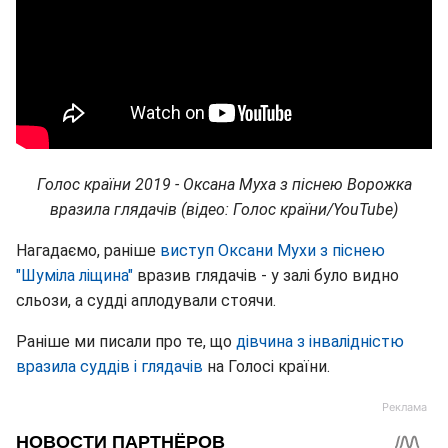
Голос країни 2019 - Оксана Муха з піснею Ворожка
вразила глядачів (відео: Голос країни/YouTube)
Нагадаємо, раніше
виступ Оксани Мухи з піснею
"Шуміла ліщина"
вразив глядачів - у залі було видно
сльози, а судді аплодували стоячи.
Раніше ми писали про те, що
дівчина з інвалідністю
вразила суддів і глядачів
на Голосі країни.