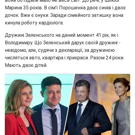
вони об'їздили мало не весь світ. До речі, у шлюбі
Марина 35 років. В сім'ї Порошенка двоє синів і двоє
дочок. Вже є онуки. Заради сімейного затишку вона
кинула роботу кардіолога.
Дружині Зеленського на даний момент 41 рік, як і
Володимиру. Що Зеленський дарує своїй дружині -
невідомо, але, судячи з декларації, за дружиною
числяться авто, квартира і прикраси. Разом 24 роки.
Мають двоє дітей.