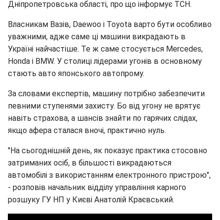
Дніпропетровська області, про що інформує ТСН.
Власникам Вазів, Daewoo і Toyota варто бути особливо
уважними, адже саме ці машини викрадають в
Україні найчастіше. Те ж саме стосується Mercedes,
Honda і BMW. У столиці лідерами угонів в основному
стають авто японського автопрому.
За словами експертів, машину потрібно забезпечити
певними ступенями захисту. Бо від угону не врятує
навіть страхова, а шансів знайти по гарячих слідах,
якщо афера сталася вночі, практично нуль.
"На сьогоднішній день, як показує практика стосовно
затриманих осіб, в більшості викрадаються
автомобілі з використанням електронного пристрою",
- розповів начальник відділу управління карного
розшуку ГУ НП у Києві Анатолій Краєвський.