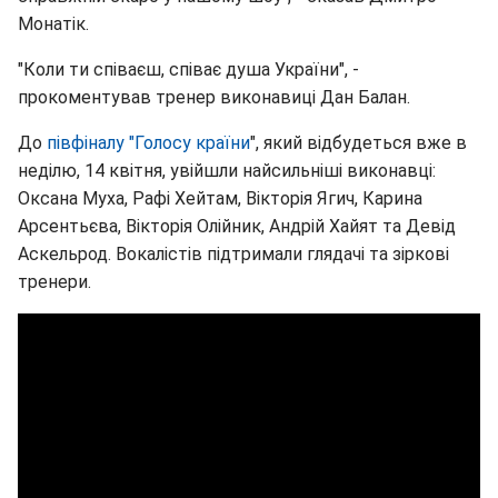
Монатік.
"Коли ти співаєш, співає душа України", -
прокоментував тренер виконавиці Дан Балан.
До
півфіналу "Голосу країни
", який відбудеться вже в
неділю, 14 квітня, увійшли найсильніші виконавці:
Оксана Муха, Рафі Хейтам, Вікторія Ягич, Карина
Арсентьєва, Вікторія Олійник, Андрій Хайят та Девід
Аскельрод. Вокалістів підтримали глядачі та зіркові
тренери.