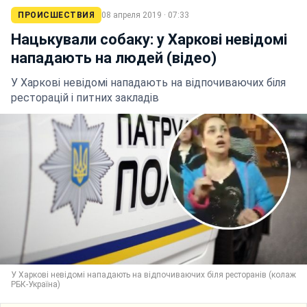
ПРОИСШЕСТВИЯ
08 апреля 2019 · 07:33
Нацькували собаку: у Харкові невідомі
нападають на людей (відео)
У Харкові невідомі нападають на відпочиваючих біля
ресторацій і питних закладів
У Харкові невідомі нападають на відпочиваючих біля ресторанів (колаж
РБК-Україна)