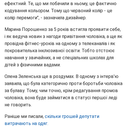
ефектний. Те, що ми побачили в ньому, це фактично
кодування кольором. Тому що червоний колір - це
колір перемоги", - зазначила дизайнер.
Марина Порошенко за 5 років встигла проявити себе,
і як ведуча новин з нагоди привітання чоловіка, а ще як
провідна фітнес-уроків на одному з телеканалів і як
покровителька інклюзивної освіти. Тобто отстоює
навчання у звичайних, а не спеціальних школах для
дітей з фізичними вадами.
Олена Зеленська ще в роздумах. В одному з інтерв'ю
заявила, що була категорично проти боротьби чоловіка
за булаву. Тому, чим точно, крім редагування промов
чоловіка, вона буде займатися в статусі першої леді
не говорить.
Раніше ми писали,
скільки грошей депутати
витрачають на одяг.