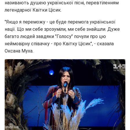
називають душею української пісні, перевтіленням
легендарної Квітки Цісик.
"Якщо я переможу - це буде перемога української
нації. Що ми себе зрозуміли, ми себе знайшли. Дуже
багато людей завдяки "Голосу" почули про цю
неймовірну співачку - про Квітку Цісик", - сказала
Оксана Муха.