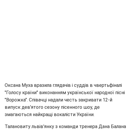
Оксана Муха вразила глядачів і суддів в чвертьфіналі
"Голосу країни" виконанням української народної пісні
"Ворожка". Співачці надали честь закривати 12-й
випуск дев'ятого сезону пісенного шоу, де
змагаються найкращі вокалісти України.
Талановиту львів'янку з команди тренера Дана Балана