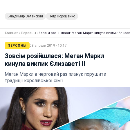
Владимир Зеленский
Петр Порошенко
Главная
›
Персоны
›
Зовсім розійшлася: Меган Маркл кинула виклик Єлизаве
ПЕРСОНЫ
08 апреля 2019 · 10:17
Зовсім розійшлася: Меган Маркл
кинула виклик Єлизаветі II
Меган Маркл в черговий раз планує порушити
традиції королівської сім'ї