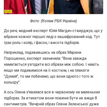
Фото: (Колаж РБК-Україна)
До речі, модний експерт Юлія Магдич стверджує, що у
вбранні кожної першої леді є зашифрований код. Тут
грає роль і колір, і фасон, і висота підборів.
Наприклад, подивившись на образ Марини
Порошенко, експерт зазначила: "Вона завжди
намагається узгодити всі образи між собою. І навіть
якщо ми подивимося на її костюм, і на плакати
"Думай", то ми побачимо, що вони одного і того ж
кольору".
А ось Олена з'явилася вся в червоному на маленьких
підборах. За етикетом вони повинні бути не вище 8
сантиметрів. "Вечірній образ Олени Зеленської дуже