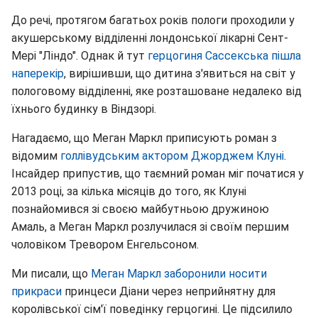
До речі, протягом багатьох років пологи проходили у
акушерському відділенні лондонської лікарні Сент-
Мері "Ліндо". Однак й тут
герцогиня Сассекська пішла
наперекір
, вирішивши, що дитина з'явиться на світ у
пологовому відділенні, яке розташоване недалеко від
їхнього будинку в Віндзорі.
Нагадаємо, що Меган Маркл приписують роман з
відомим
голлівудським актором Джорджем Клуні
.
Інсайдер припустив, що таємний роман міг початися у
2013 році, за кілька місяців до того, як Клуні
познайомився зі своєю майбутньою дружиною
Амаль, а Меган Маркл розлучилася зі своїм першим
чоловіком Тревором Енгельсоном.
Ми писали, що
Меган Маркл заборонили носити
прикраси
принцеси Діани через неприйнятну для
королівської сім'ї поведінку герцогині. Це підсилило