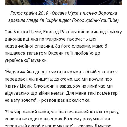
Голос країни 2019 - Оксана Муха з піснею Ворожка
вразила глядачів (скрін відео: Голос країни/YouTube)
Син Квітки Цісик, Едвард Раковіч висловив підтримку
виконавиці, яка популяризує творчість цієї
надзвичайної співачки. За його словами, мама б
пишалася талантом Оксани та її любов'ю до
української музики.
"Надзвичайно дорого читати коментарі військових з
передової, які пишуть: дякуємо, що ми почули про
Квітку Цісик. Слухаючи її зараз, хоч на який час ми
відчуваємо, що війни немає. Для мене такі коментарі
на вагу золота", - розповідає вокалістка.
"Я зачарований вами, загіпнотизований кожного разу,
коли ви виходите на сцену. В моєму розумінні, ви -
справжній скарб у нашому шоу", - сказав Дмитро