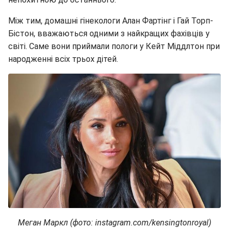
Між тим, домашні гінекологи Алан Фартінг і Гай Торп-
Бістон, вважаються одними з найкращих фахівців у
світі. Саме вони приймали пологи у Кейт Міддлтон при
народженні всіх трьох дітей.
Меган Маркл (фото: instagram.com/kensingtonroyal)