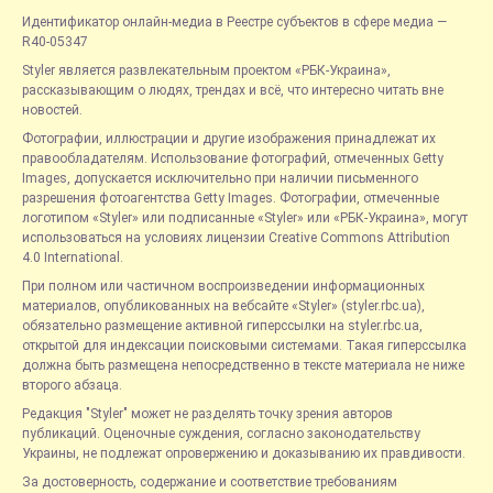
Идентификатор онлайн-медиа в Реестре субъектов в сфере медиа —
R40-05347
Styler является развлекательным проектом «РБК-Украина»,
рассказывающим о людях, трендах и всё, что интересно читать вне
новостей.
Фотографии, иллюстрации и другие изображения принадлежат их
правообладателям. Использование фотографий, отмеченных Getty
Images, допускается исключительно при наличии письменного
разрешения фотоагентства Getty Images. Фотографии, отмеченные
логотипом «Styler» или подписанные «Styler» или «РБК-Украина», могут
использоваться на условиях лицензии Creative Commons Attribution
4.0 International.
При полном или частичном воспроизведении информационных
материалов, опубликованных на вебсайте «Styler» (styler.rbc.ua),
обязательно размещение активной гиперссылки на styler.rbc.ua,
открытой для индексации поисковыми системами. Такая гиперссылка
должна быть размещена непосредственно в тексте материала не ниже
второго абзаца.
Редакция "Styler" может не разделять точку зрения авторов
публикаций. Оценочные суждения, согласно законодательству
Украины, не подлежат опровержению и доказыванию их правдивости.
За достоверность, содержание и соответствие требованиям