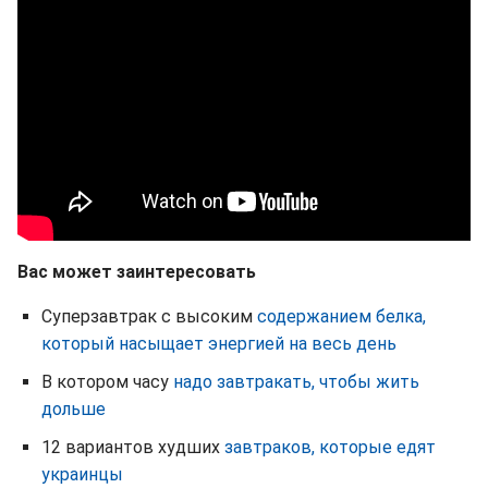
Вас может заинтересовать
Суперзавтрак с высоким
содержанием белка,
который насыщает энергией на весь день
В котором часу
надо завтракать, чтобы жить
дольше
12 вариантов худших
завтраков, которые едят
украинцы